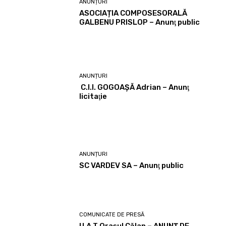
ANUNȚURI
ASOCIAȚIA COMPOSESORALĂ
GALBENU PRISLOP – Anunţ public
ANUNȚURI
C.I.I. GOGOAŞĂ Adrian – Anunţ
licitaţie
ANUNȚURI
SC VARDEV SA – Anunţ public
COMUNICATE DE PRESĂ
U.A.T Orașul Călan – ANUNȚ DE