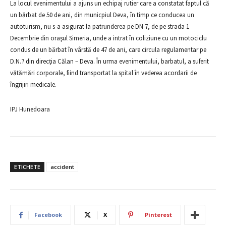
La locul evenimentului a ajuns un echipaj rutier care a constatat faptul că
un bărbat de 50 de ani, din municpiul Deva, în timp ce conducea un
autoturism, nu s-a asigurat la patrunderea pe DN 7, de pe strada 1
Decembrie din oraşul Simeria, unde a intrat în coliziune cu un motociclu
condus de un bărbat în vârstă de 47 de ani, care circula regulamentar pe
D.N.7 din direcţia Călan – Deva. În urma evenimentului, barbatul, a suferit
vătămări corporale, fiind transportat la spital în vederea acordarii de
îngrijiri medicale.
IPJ Hunedoara
ETICHETE
accident
Facebook
X
Pinterest