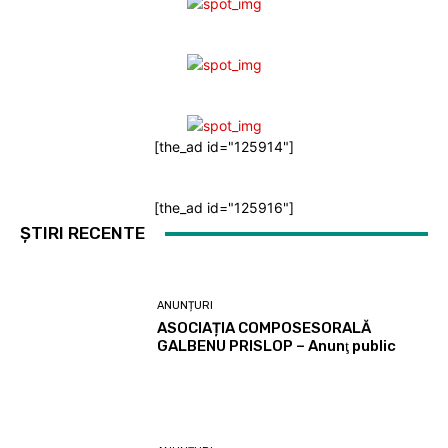
[the_ad id="125914"]
[the_ad id="125916"]
ȘTIRI RECENTE
ANUNȚURI
ASOCIAȚIA COMPOSESORALĂ
GALBENU PRISLOP – Anunţ public