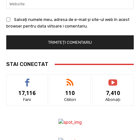
Web
Salvați numele meu, adresa de e-mail și site-ul web în acest
browser pentru data viitoare i comentariu.
STAI CONECTAT
17,116
110
7,410
Fani
Cititori
Abonați