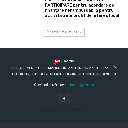
PARTICIPARE pentru acordare de
finanțare nerambursabilă pentru
activități nonprofit de interes local
Încărcați mai multe
CITEȘTE ZILNIC CELE MAI IMPORTANTE INFORMAȚII LOCALE ÎN
EDIȚIA ON_LINE A COTIDIANULUI ZIARUL HUNEDOREANULUI
Contactează-ne:
redactia@zhd.ro
[the_ad id="120597"]