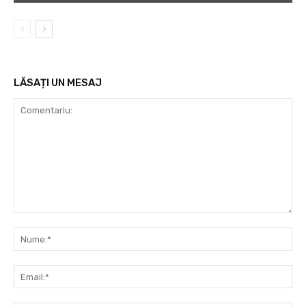
LĂSAȚI UN MESAJ
Comentariu:
Nu
Ema