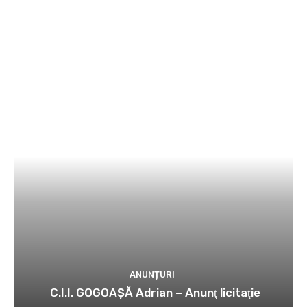
ANUNȚURI
C.I.I. GOGOAŞĂ Adrian – Anunţ licitaţie