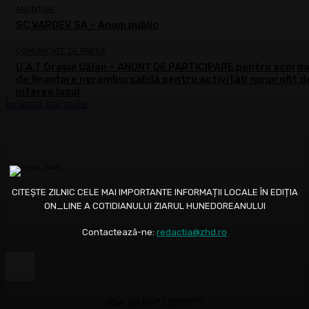
ANUNȚURI
SC VARDEV SA – Anunţ public
COMUNICATE DE PRESĂ
U.A.T Orașul Călan – ANUNȚ DE PARTICIPARE pentru acord
de finanțare nerambursabilă pentru activități nonprofit d
interes local
Încărcați mai multe
CITEȘTE ZILNIC CELE MAI IMPORTANTE INFORMAȚII LOCALE ÎN EDIȚIA
ON_LINE A COTIDIANULUI ZIARUL HUNEDOREANULUI
Contactează-ne:
redactia@zhd.ro
[the_ad id="120597"]