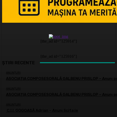
[the_ad id="125914"]
[the_ad id="125916"]
ȘTIRI RECENTE
ANUNȚURI
ASOCIAȚIA COMPOSESORALĂ GALBENU PRISLOP – Anunţ pu
ANUNȚURI
ASOCIAȚIA COMPOSESORALĂ GALBENU PRISLOP – Anunţ pu
ANUNȚURI
C.I.I. GOGOAŞĂ Adrian – Anunţ licitaţie