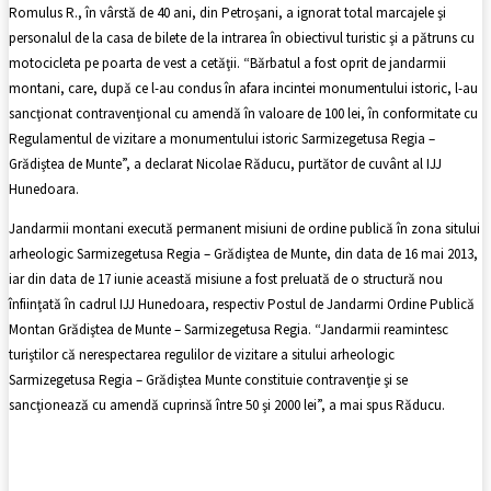
Romulus R., în vârstă de 40 ani, din Petroşani, a ignorat total marcajele şi
personalul de la casa de bilete de la intrarea în obiectivul turistic şi a pătruns cu
motocicleta pe poarta de vest a cetăţii. “Bărbatul a fost oprit de jandarmii
montani, care, după ce l-au condus în afara incintei monumentului istoric, l-au
sancţionat contravenţional cu amendă în valoare de 100 lei, în conformitate cu
Regulamentul de vizitare a monumentului istoric Sarmizegetusa Regia –
Grădiştea de Munte”, a declarat Nicolae Răducu, purtător de cuvânt al IJJ
Hunedoara.
Jandarmii montani execută permanent misiuni de ordine publică în zona sitului
arheologic Sarmizegetusa Regia – Grădiştea de Munte, din data de 16 mai 2013,
iar din data de 17 iunie această misiune a fost preluată de o structură nou
înfiinţată în cadrul IJJ Hunedoara, respectiv Postul de Jandarmi Ordine Publică
Montan Grădiştea de Munte – Sarmizegetusa Regia. “Jandarmii reamintesc
turiştilor că nerespectarea regulilor de vizitare a sitului arheologic
Sarmizegetusa Regia – Grădiştea Munte constituie contravenţie şi se
sancţionează cu amendă cuprinsă între 50 şi 2000 lei”, a mai spus Răducu.