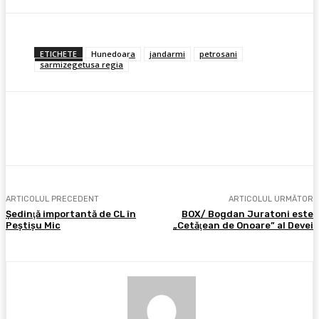
ETICHETE
Hunedoara
jandarmi
petrosani
sarmizegetusa regia
Facebook
X
Pinterest
WhatsApp
ARTICOLUL PRECEDENT
ARTICOLUL URMĂTOR
Şedinţă importantă de CL în
BOX/ Bogdan Juratoni este
Peştişu Mic
„Cetăţean de Onoare” al Devei