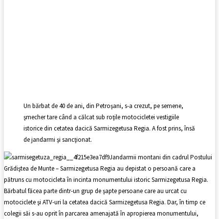
Un bărbat de 40 de ani, din Petroşani, s-a crezut, pe semene,
şmecher tare când a călcat sub roţile motocicletei vestigiile
istorice din cetatea dacică Sarmizegetusa Regia. A fost prins, însă
de jandarmi şi sancţionat.
Jandarmii montani din cadrul Postului
Grădiştea de Munte – Sarmizegetusa Regia au depistat o persoană care a
pătruns cu motocicleta în incinta monumentului istoric Sarmizegetusa Regia.
Bărbatul făcea parte dintr-un grup de şapte persoane care au urcat cu
motociclete şi ATV-uri la cetatea dacică Sarmizegetusa Regia. Dar, în timp ce
colegii săi s-au oprit în parcarea amenajată în apropierea monumentului,