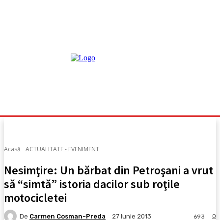
Acasă
ACTUALITATE - EVENIMENT
Nesimţire: Un bărbat din Petroşani a vrut
să “simtă” istoria dacilor sub roţile
motocicletei
De
Carmen Cosman-Preda
0
27 Iunie 2013
693