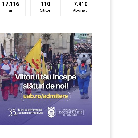
17,116
110
7,410
Fani
Cititori
Abonați