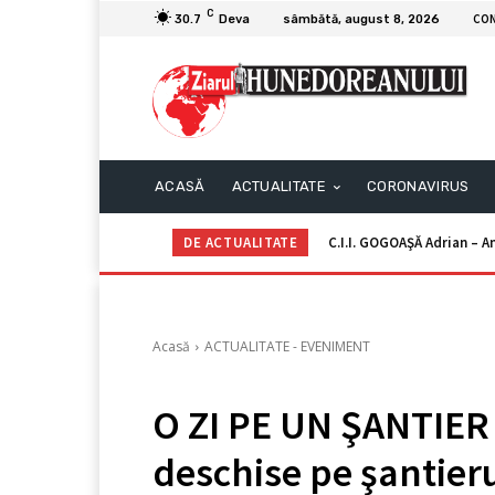
C
CO
30.7
Deva
sâmbătă, august 8, 2026
ACASĂ
ACTUALITATE
CORONAVIRUS
DE ACTUALITATE
C.I.I. GOGOAŞĂ Adrian – An
Acasă
ACTUALITATE - EVENIMENT
O ZI PE UN ŞANTIER
deschise pe şantier