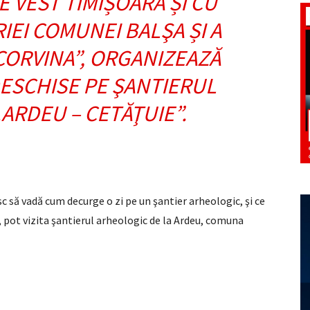
E VEST TIMIȘOARA ȘI CU
IEI COMUNEI BALŞA ȘI A
 CORVINA”, ORGANIZEAZĂ
ESCHISE PE ŞANTIERUL
ARDEU – CETĂŢUIE”.
esc să vadă cum decurge o zi pe un şantier arheologic, şi ce
 pot vizita şantierul arheologic de la Ardeu, comuna