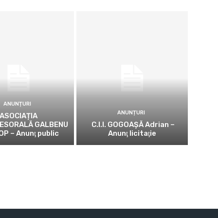
ANUNȚURI
ANUNȚURI
ASOCIAȚIA
ESORALĂ GALBENU
C.I.I. GOGOAŞĂ Adrian –
OP – Anunţ public
Anunţ licitaţie