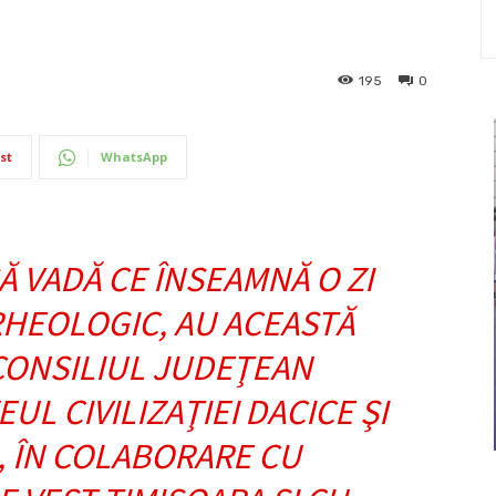
195
0
st
WhatsApp
Ă VADĂ CE ÎNSEAMNĂ O ZI
RHEOLOGIC, AU ACEASTĂ
CONSILIUL JUDEŢEAN
L CIVILIZAŢIEI DACICE ŞI
 ÎN COLABORARE CU