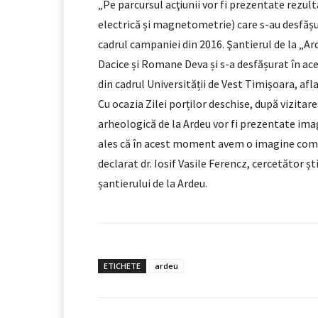
„Pe parcursul acţiunii vor fi prezentate rezul
electrică și magnetometrie) care s-au desfășu
cadrul campaniei din 2016. Şantierul de la „Ar
Dacice și Romane Deva și s-a desfășurat în ace
din cadrul Universității de Vest Timișoara, aflaț
Cu ocazia Zilei porților deschise, după vizitar
arheologică de la Ardeu vor fi prezentate imag
ales că în acest moment avem o imagine comple
declarat dr. Iosif Vasile Ferencz, cercetător ș
șantierului de la Ardeu.
ETICHETE
ardeu