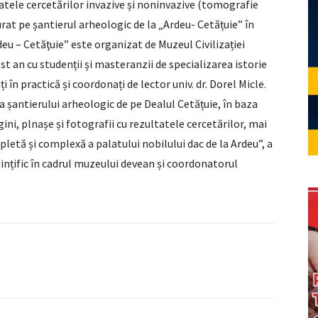
tatele cercetărilor invazive și noninvazive (tomografie
rat pe șantierul arheologic de la „Ardeu- Cetățuie” în
deu – Cetăţuie” este organizat de Muzeul Civilizației
st an cu studenții și masteranzii de specializarea istorie
i în practică și coordonați de lector univ. dr. Dorel Micle.
ea șantierului arheologic de pe Dealul Cetățuie, în baza
ini, plnașe și fotografii cu rezultatele cercetărilor, mai
tă și complexă a palatului nobilului dac de la Ardeu”, a
tiințific în cadrul muzeului devean și coordonatorul