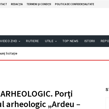
NTACT
REDACŢIA
TERMENI ȘI CONDIȚII
POLITICA DE CONFIDENȚIALITATE
VIDEO ZHD
RUTIERE
UTILE
TOP NEWS
ISTORII
REPO
unţ licitaţie
S
 ARHEOLOGIC. Porţi
ul arheologic „Ardeu –