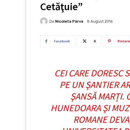
Cetăţuie”
De
Nicoleta Pârva
8 August 2016
Facebook
X
Pintere
CEI CARE DORESC S
PE UN ŞANTIER A
ŞANSĂ MARȚI. 
HUNEDOARA ŞI MUZEU
ROMANE DEVA,