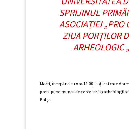
UNIVERSITATEA D
SPRIJINUL PRIMĂR
ASOCIAȚIEI „PRO
ZIUA PORŢILOR D
ARHEOLOGIC „
Marți, începând cu ora 11:00, toţi cei care dor
presupune munca de cercetare a arheologilor,
Balşa.