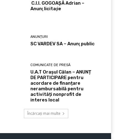
C.I.I. GOGOAŞĂ Adrian –
Anunţ licitaţie
ANUNȚURI
SC VARDEV SA – Anunţ public
COMUNICATE DE PRESĂ
U.A.T Orașul Călan – ANUNȚ
DE PARTICIPARE pentru
acordare de finanțare
nerambursabilă pentru
activități nonprofit de
interes local
Încărcați mai multe