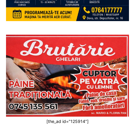
[the_ad id="125914"]