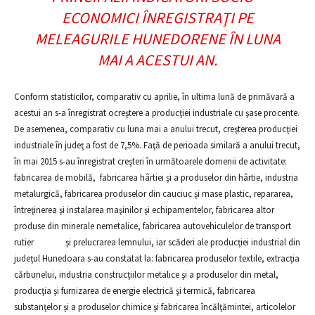
ECONOMICI ÎNREGISTRAŢI PE
MELEAGURILE HUNEDORENE ÎN LUNA
MAI A ACESTUI AN.
Conform statisticilor, comparativ cu aprilie, în ultima lună de primăvară a
acestui an s-a înregistrat ocreştere a producţiei industriale cu şase procente.
De asemenea, comparativ cu luna mai a anului trecut, creşterea producţiei
industriale în judeţ a fost de 7,5%. Faţă de perioada similară a anului trecut,
în mai 2015 s-au înregistrat creşteri în următoarele domenii de activitate:
fabricarea de mobilă, fabricarea hârtiei şi a produselor din hârtie, industria
metalurgică, fabricarea produselor din cauciuc şi mase plastic, repararea,
întreţinerea şi instalarea maşinilor şi echipamentelor, fabricarea altor
produse din minerale nemetalice, fabricarea autovehiculelor de transport
rutier şi prelucrarea lemnului, iar scăderi ale producţiei industrial din
judeţul Hunedoara s-au constatat la: fabricarea produselor textile, extracţia
cărbunelui, industria construcţiilor metalice şi a produselor din metal,
producţia şi furnizarea de energie electrică şi termică, fabricarea
substanţelor şi a produselor chimice şi fabricarea încălţămintei, articolelor