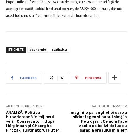
importurile au fost de de 159.343.000 de euro, cu 5.8% mai mari faţă de
aceeaşi perioadă, soldul fiind unul pozitiv, de 35.224.000 de euro, dar nici
acest lucru nu s-a făcut simţit în buzunarele hunedorenilor.
ETICHETE
economie
statistica
Facebook
X
Pinterest
ARTICOLUL PRECEDENT
ARTICOLUL URMĂTOR
ANALIZĂ: Politica
Imaginile parangheliei care a
hunedoreană în mijlocul
sfidat legea și bunul simț în
verii. Conservatorii după
Petroșani. Ce au a face
Mărginean și Gheorghe
zecile de bolizi de lux cu
Firczak, susținătorul Puterii
sărăcia orașului minier?