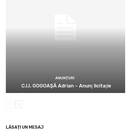
ANUNȚURI
C.I.I. GOGOAŞĂ Adrian – Anunţ licitaţie
LĂSAȚI UN MESAJ