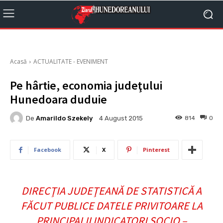
Acasă
ACTUALITATE - EVENIMENT
Pe hârtie, economia judeţului
Hunedoara duduie
De
Amarildo Szekely
814
0
4 August 2015
Facebook
X
Pinterest
DIRECŢIA JUDEŢEANĂ DE STATISTICĂ A
FĂCUT PUBLICE DATELE PRIVITOARE LA
PRINCIPALII INDICATORI SOCIO –