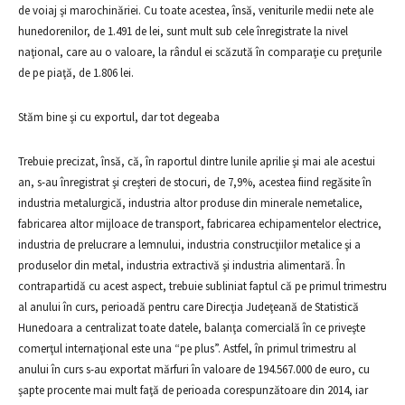
de voiaj şi marochinăriei. Cu toate acestea, însă, veniturile medii nete ale
hunedorenilor, de 1.491 de lei, sunt mult sub cele înregistrate la nivel
naţional, care au o valoare, la rândul ei scăzută în comparaţie cu preţurile
de pe piaţă, de 1.806 lei.
Stăm bine şi cu exportul, dar tot degeaba
Trebuie precizat, însă, că, în raportul dintre lunile aprilie şi mai ale acestui
an, s-au înregistrat şi creşteri de stocuri, de 7,9%, acestea fiind regăsite în
industria metalurgică, industria altor produse din minerale nemetalice,
fabricarea altor mijloace de transport, fabricarea echipamentelor electrice,
industria de prelucrare a lemnului, industria construcţiilor metalice şi a
produselor din metal, industria extractivă şi industria alimentară. În
contrapartidă cu acest aspect, trebuie subliniat faptul că pe primul trimestru
al anului în curs, perioadă pentru care Direcţia Judeţeană de Statistică
Hunedoara a centralizat toate datele, balanţa comercială în ce priveşte
comerţul internaţional este una “pe plus”. Astfel, în primul trimestru al
anului în curs s-au exportat mărfuri în valoare de 194.567.000 de euro, cu
şapte procente mai mult faţă de perioada corespunzătoare din 2014, iar