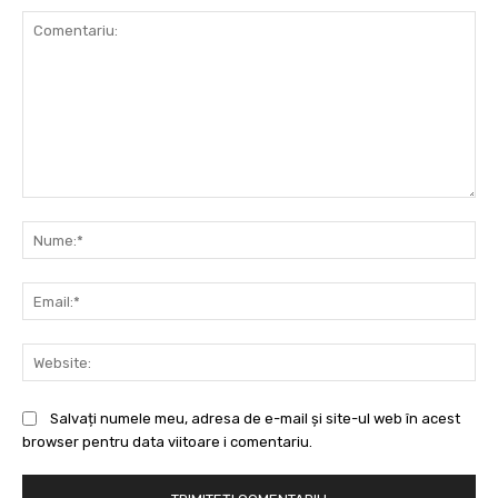
Comentariu:
Nu
Ema
Web
Salvați numele meu, adresa de e-mail și site-ul web în acest
browser pentru data viitoare i comentariu.