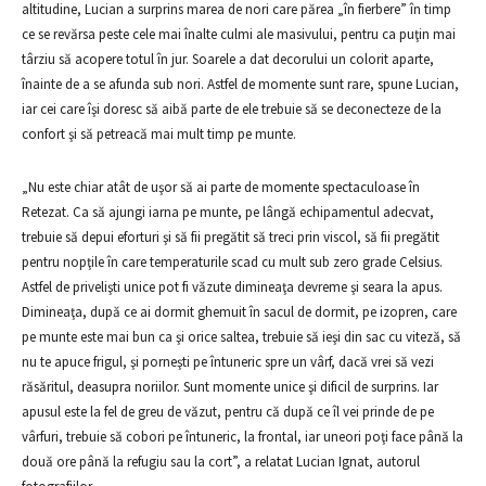
altitudine, Lucian a surprins marea de nori care părea „în fierbere” în timp
ce se revărsa peste cele mai înalte culmi ale masivului, pentru ca puţin mai
târziu să acopere totul în jur. Soarele a dat decorului un colorit aparte,
înainte de a se afunda sub nori. Astfel de momente sunt rare, spune Lucian,
iar cei care îşi doresc să aibă parte de ele trebuie să se deconecteze de la
confort şi să petreacă mai mult timp pe munte.
„Nu este chiar atât de uşor să ai parte de momente spectaculoase în
Retezat. Ca să ajungi iarna pe munte, pe lângă echipamentul adecvat,
trebuie să depui eforturi şi să fii pregătit să treci prin viscol, să fii pregătit
pentru nopţile în care temperaturile scad cu mult sub zero grade Celsius.
Astfel de privelişti unice pot fi văzute dimineaţa devreme şi seara la apus.
Dimineaţa, după ce ai dormit ghemuit în sacul de dormit, pe izopren, care
pe munte este mai bun ca şi orice saltea, trebuie să ieşi din sac cu viteză, să
nu te apuce frigul, şi porneşti pe întuneric spre un vârf, dacă vrei să vezi
răsăritul, deasupra noriilor. Sunt momente unice şi dificil de surprins. Iar
apusul este la fel de greu de văzut, pentru că după ce îl vei prinde de pe
vârfuri, trebuie să cobori pe întuneric, la frontal, iar uneori poţi face până la
două ore până la refugiu sau la cort”, a relatat Lucian Ignat, autorul