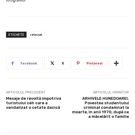
fotografiilor.
ETICHETE
retezat
Facebook
X
Pinterest
ARTICOLUL PRECEDENT
ARTICOLUL URMĂTOR
Mesaje de revoltă împotriva
ARHIVELE HUNEDOAREI.
turistului ceh care a
Povestea studentului
vandalizat o cetate dacică
criminal condamnat la
moarte, în anii 1970, după ce
a măcelărit o familie