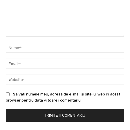
Comentariu:
Nu
Ema
Web
Salvați numele meu, adresa de e-mail și site-ul web în acest
browser pentru data viitoare i comentariu.