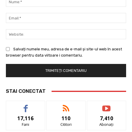
Ema
Web
Salvați numele meu, adresa de e-mail și site-ul web în acest
browser pentru data viitoare i comentariu.
STAI CONECTAT
17,116
110
7,410
Fani
Cititori
Abonați