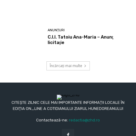
ANUNȚURI
C.I.I. Tatoiu Ana-Maria – Anunţ
licitaţie
Încărcați mai multe
CITEȘTE ZILNIC CELE MAI IMPORTANTE INFORMAȚII LOCALE ÎN
EDIȚIA ON_LINE A COTIDIANULUI ZIARUL HUNEDOREANULUI
Contactează-ne:
redactia@zhd.ro