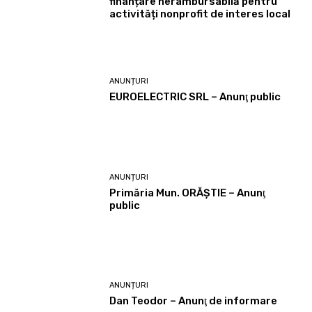
finanțare nerambursabilă pentru
activități nonprofit de interes local
ANUNȚURI
EUROELECTRIC SRL – Anunţ public
ANUNȚURI
Primăria Mun. ORĂȘTIE – Anunţ
public
ANUNȚURI
Dan Teodor – Anunţ de informare