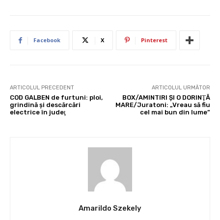
Facebook
X
Pinterest
ARTICOLUL PRECEDENT
ARTICOLUL URMĂTOR
COD GALBEN de furtuni: ploi,
BOX/AMINTIRI ŞI O DORINŢĂ
grindină şi descărcări
MARE/Juratoni: „Vreau să fiu
electrice în judeţ
cel mai bun din lume”
Amarildo Szekely