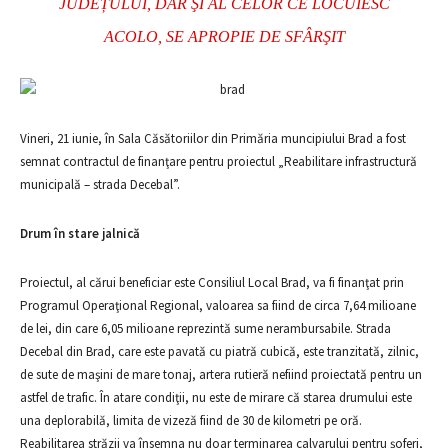
JUDEȚULUI, DAR ŞI AL CELOR CE LOCUIESC
ACOLO, SE APROPIE DE SFÂRŞIT
Vineri, 21 iunie, în Sala Căsătoriilor din Primăria muncipiului Brad a fost
semnat contractul de finanţare pentru proiectul „Reabilitare infrastructură
municipală – strada Decebal”.
Drum în stare jalnică
Proiectul, al cărui beneficiar este Consiliul Local Brad, va fi finanţat prin
Programul Operaţional Regional, valoarea sa fiind de circa 7,64 milioane
de lei, din care 6,05 milioane reprezintă sume nerambursabile.
Strada
Decebal din Brad, care este pavată cu piatră cubică, este tranzitată, zilnic,
de sute de maşini de mare tonaj, artera rutieră nefiind proiectată pentru un
astfel de trafic. În atare condiţii, nu este de mirare că starea drumului este
una deplorabilă, limita de vizeză fiind de 30 de kilometri pe oră.
Reabilitarea străzii va însemna nu doar terminarea calvarului pentru şoferi,