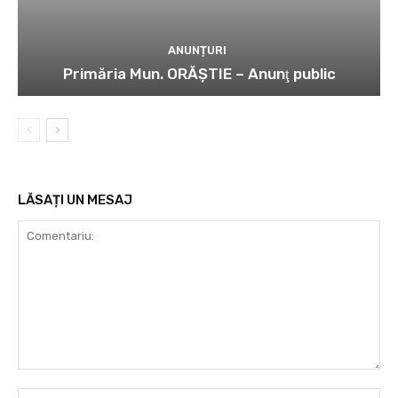
ANUNȚURI
Primăria Mun. ORĂȘTIE – Anunţ public
LĂSAȚI UN MESAJ
Comentariu:
Nu