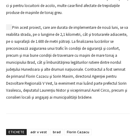
ci şi pentru locuitorii de acolo, multe case fiind afectate de trepidaţiile
produse de maşinile de tonaj greu.
Prin acest proiect, care are durata de implementare de nouă luni, se va
reabilita strada, pe o lungime de 2,1 kilometri, cât şi troturarele adiacente,
pe o suprafaţă de 1.600 de metri pătraţi. La finalizarea lucrărilor se
preconizează asigurarea unui trafic în condiţii de siguranţă şi confort,
precum şi mai bune condiţii de traversare cu maşini de mare tonaj a
municipiului Brad, cât şi îmbunătăţirea legăturilor rutiere dintre nordul
judeţului Hunedoara şi alte drumuri naţiuonale. Contractul a fost semnat
de primarul Florin Cazacu şi Sorin Maxim, directorul Agenţiei pentru
Dezvoltare Regională V Vest, la eveniment mai luând parte prefectul Sorin
Vasilescu, deputatul Laurenţiu Nistor şi viceprimarul Aurel Circo, precum şi
consilieri locali şi angajaţi ai municipalităţii brădene.
ETICHETE
adr v vest
brad
Florin Cazacu