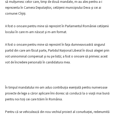
să mulțumesc celor care, timp de două mandate, m-au ales pentru a-i
reprezenta în Camera Deputaților, cetățenii municipiului Deva și cei ai
comunei Cîrjiți.
A fost o onoare pentru mine să reprezint în Parlamentul României cetățenii
locului în care m-am născut și m-am format.
A fost o onoare pentru mine să reprezint în fața dumneavoastră singurul
partid din care am făcut parte, Partidul Național Liberal în două alegeri prin
vot uninominal compensat și nu pe listă; a fost o onoare să primesc acest
vot de încredere personală în candidatura mea.
În timpul mandatului mi-am adus contribuția esențială pentru numeroase
proiecte de lege a căror aplicare îmi doresc să conducă la o viață mai bună
pentru noi toți cei care trăim în România.
Pentru că se vehiculează din nou vechiul proiect al conurbației, redenumită