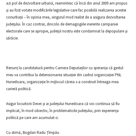
azi pol de dezvoltare urbană, reamintesc că încă din anul 2009 am propus
și au fost votate modificările legislative care fac posibilă realizarea acestei
conurbații – în opinia mea, singurul mod realist de a asigura dezvoltarea
județului. În caz contrar, dincolo de demagogiile inerente campaniei
electorale care se apropie, județul nostru este condamnat la depopulare și
sărăcie.
Renunț la candidatură pentru Camera Deputaților cu speranța că gestul
meu va contribui la detensionarea situației din cadrul organizației PNL
Hunedoara, organizație în mijlocul căreia s-a construit întreaga mea
carieră politică.
Asigur locuitorii Devei și ai județului Hunedoara că voi continua să fiu
implicat, în mod obiectiv, în problematicile județului, prin experiența
politică pe care am acumulat-o.
Cu stimă, Bogdan Radu Țîmpău