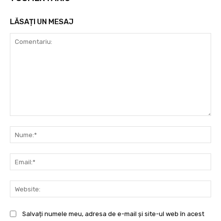
LĂSAȚI UN MESAJ
Comentariu:
Nu
Ema
Web
Salvați numele meu, adresa de e-mail și site-ul web în acest