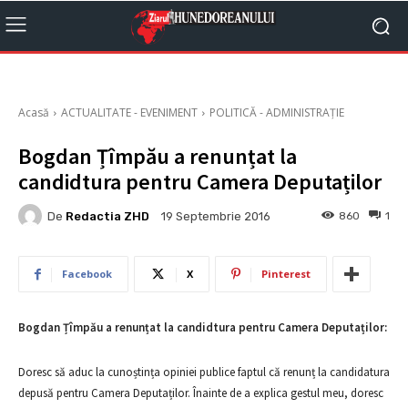
Acasă
ACTUALITATE - EVENIMENT
POLITICĂ - ADMINISTRAȚIE
Bogdan Țîmpău a renunțat la
candidtura pentru Camera Deputaților
De
Redactia ZHD
860
1
19 Septembrie 2016
Facebook
X
Pinterest
Bogdan Țîmpău a renunțat la candidtura pentru Camera Deputaților:
Doresc să aduc la cunoștința opiniei publice faptul că renunț la candidatura
depusă pentru Camera Deputaților. Înainte de a explica gestul meu, doresc