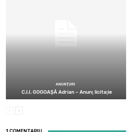
ANUNȚURI
C.I.I. GOGOAŞĂ Adrian – Anunţ licitaţie
1 COMENTARIU