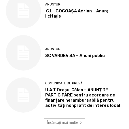
ANUNȚURI
C.I.I. GOGOAŞĂ Adrian – Anunţ
licitaţie
ANUNȚURI
SC VARDEV SA – Anunţ public
COMUNICATE DE PRESĂ
U.A.T Orașul Călan – ANUNȚ DE
PARTICIPARE pentru acordare de
finanțare nerambursabilă pentru
activități nonprofit de interes local
Încărcați mai multe