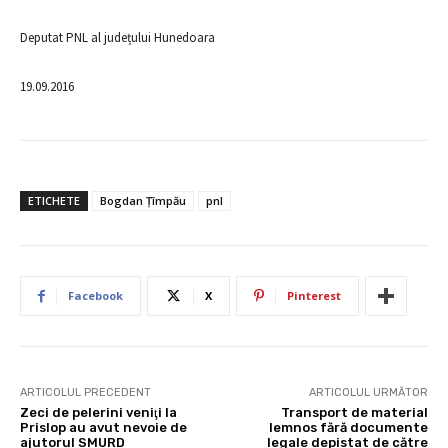
Deputat PNL al județului Hunedoara
19.09.2016
ETICHETE
Bogdan Ţîmpău
pnl
Facebook
X
Pinterest
ARTICOLUL PRECEDENT
ARTICOLUL URMĂTOR
Zeci de pelerini veniţi la
Transport de material
Prislop au avut nevoie de
lemnos fără documente
ajutorul SMURD
legale depistat de către