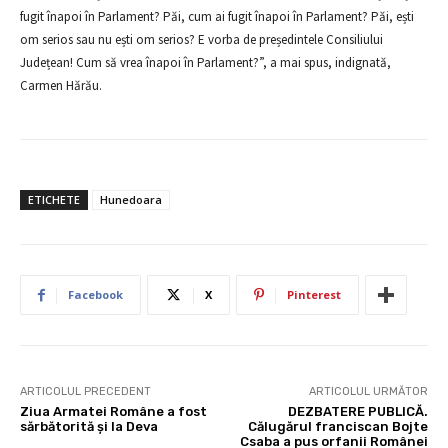
fugit înapoi în Parlament? Păi, cum ai fugit înapoi în Parlament? Păi, ești
om serios sau nu ești om serios? E vorba de președintele Consiliului
Județean! Cum să vrea înapoi în Parlament?”, a mai spus, indignată,
Carmen Hărău.
ETICHETE
Hunedoara
Facebook
X
Pinterest
ARTICOLUL PRECEDENT
ARTICOLUL URMĂTOR
Ziua Armatei Române a fost
DEZBATERE PUBLICĂ.
sărbătorită şi la Deva
Călugărul franciscan Bojte
Csaba a pus orfanii Românei