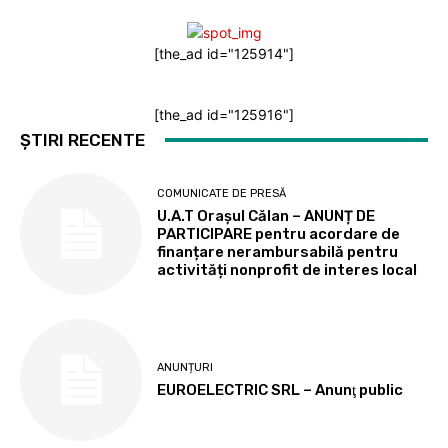
[the_ad id="125914"]
[the_ad id="125916"]
ȘTIRI RECENTE
COMUNICATE DE PRESĂ
U.A.T Orașul Călan – ANUNȚ DE
PARTICIPARE pentru acordare de
finanțare nerambursabilă pentru
activități nonprofit de interes local
ANUNȚURI
EUROELECTRIC SRL – Anunţ public