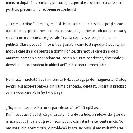
ministru după 11 decembrie, precum și despre alte probleme cu care atât
politica, precum și hunedorenii se confruntă.
„Eu cred că vine în prelungirea politicii noastre, de a deschide porțile spre
oameni noi, spre oameni care nu au avut angajamente politice anterioare,
spre oameni cu oarecare greutate în ceea ce privește relația cu opinia
publică. Clasa politică, în sens tradițional, a cam fost repudiată public, din
motive care țin și de prestația domniilor lor, din motive care țin și de o
anumită campanie antiparlament, care s-a purtat consistent, sistematic și
deosebit de contondent în ultimii ani”, a declarat Carmen Hărău.
Mai mult, întrebată dacă nu cumva PNL-ul se agață de imaginea lui Cioloș
pentru a-și acoperi bâlbele din ultima perioadă, deputatul liberal a precizat
că nu consideră că se întâmplă aşa.
„Nu, nu mi se pare. Nu mi se pare deloc că se întâmplă așa.
Dumneavoastră vedeți că șansa celor fără de partide, a independenților de
a face politică, de a obține un scor public consistent, este foarte mică. Noi
am avut, din acest motiv, o problemă foarte serioasă și am militat foarte