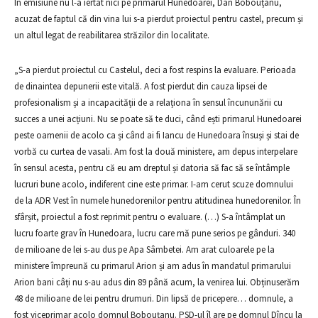
În emisiune nu l-a iertat nici pe primarul Hunedoarei, Dan Bobouțanu,
acuzat de faptul că din vina lui s-a pierdut proiectul pentru castel, precum și
un altul legat de reabilitarea străzilor din localitate.
„S-a pierdut proiectul cu Castelul, deci a fost respins la evaluare. Perioada
de dinaintea depunerii este vitală. A fost pierdut din cauza lipsei de
profesionalism și a incapacității de a relaționa în sensul încununării cu
succes a unei acțiuni. Nu se poate să te duci, când ești primarul Hunedoarei
peste oamenii de acolo ca și când ai fi Iancu de Hunedoara însuși și stai de
vorbă cu curtea de vasali. Am fost la două ministere, am depus interpelare
în sensul acesta, pentru că eu am dreptul și datoria să fac să se întâmple
lucruri bune acolo, indiferent cine este primar. I-am cerut scuze domnului
de la ADR Vest în numele hunedorenilor pentru atitudinea hunedorenilor. În
sfârșit, proiectul a fost reprimit pentru o evaluare. (…) S-a întâmplat un
lucru foarte grav în Hunedoara, lucru care mă pune serios pe gânduri. 340
de milioane de lei s-au dus pe Apa Sâmbetei. Am arat culoarele pe la
ministere împreună cu primarul Arion și am adus în mandatul primarului
Arion bani câți nu s-au adus din 89 până acum, la venirea lui. Obținuserăm
48 de milioane de lei pentru drumuri. Din lipsă de pricepere… domnule, a
fost viceprimar acolo domnul Bobouțanu. PSD-ul îl are pe domnul Dîncu la