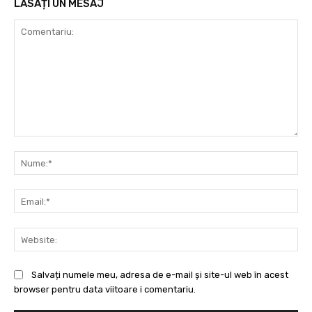
LĂSAȚI UN MESAJ
Comentariu:
Nu
Ema
Web
Salvați numele meu, adresa de e-mail și site-ul web în acest
browser pentru data viitoare i comentariu.