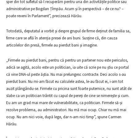
sper din tot sufletul să-l recuperăm pentru una din activitățile politice sau
administrative pe Bogdan Țîmpău. Acum și în perspectivă – de ce nu? –
poate reveni în Parlament”, precizează Hărău.
Totodată, deputatul a vorbit și despre grupul de firme deținut de familia sa,
firme care se află în atenția presei de ani buni. Susține că, din cauza
articolelor din presă, firmele au pierdut bani și imagine.
„Firmele au pierdut bani, pentru că pentru un partener nou este periculos,
adică se agită, acolo este un politician, ia uite că scrie pe nu știu ce portal
că vine DNA-ul peste ăștia. Nu mai prelungesc contracte. Deci acolo s-au
pierdut bani. Nu mi-am făcut eu calculele astea, le-au făcut ei, i-am tot
auzit plângându-se. Firmele cu pricina sunt foarte puternice, nu sunt atât de
slabe ca un politician trântit cu capul de pereți de cine se nimerește și cum.
Eu am un grad mai mare de vulnerabilitate, ca politician. Firmele să-și
rezolve problema, au administratori. Nu mă mai ocup. Chiar nu mă mai
ocup. Nu am nici voie, după lege, dar n-am nici timp”, spune Carmen
Hărău.