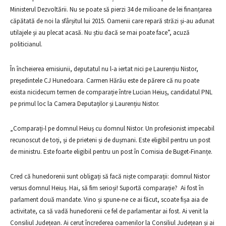
Ministerul Dezvoltării. Nu se poate să pierzi 34 de milioane de lei finanțarea
căpătată de noi la sfârșitul lui 2015. Oamenii care repară străzi și-au adunat
utilajele și au plecat acasă. Nu știu dacă se mai poate face”, acuză
politicianul.
În încheierea emisiunii, deputatul nu l-a iertat nici pe Laurențiu Nistor,
președintele CJ Hunedoara. Carmen Hărău este de părere că nu poate
exista nicidecum termen de comparație între Lucian Heiuș, candidatul PNL
pe primul loc la Camera Deputaților și Laurențiu Nistor.
„Comparați-l pe domnul Heiuș cu domnul Nistor. Un profesionist impecabil
recunoscut de toți, și de prieteni și de dușmani. Este eligibil pentru un post
de ministru. Este foarte eligibil pentru un post în Comisia de Buget-Finanțe.
Cred că hunedorenii sunt obligați să facă niște comparații: domnul Nistor
versus domnul Heiuș. Hai, să fim serioși! Suportă comparație? Ai fost în
parlament două mandate. Vino și spune-ne ce ai făcut, scoate fișa aia de
activitate, ca să vadă hunedorenii ce fel de parlamentar ai fost. Ai venit la
Consiliul Județean. Ai cerut încrederea oamenilor la Consiliul Județean și ai