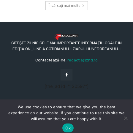
Încărcați mai multe
CITEȘTE ZILNIC CELE MAI IMPORTANTE INFORMAȚII LOCALE ÎN
EDIȚIA ON_LINE A COTIDIANULUI ZIARUL HUNEDOREANULUI
Contactează-ne:
redactia@zhd.ro
[the_ad id="120597"]
We use cookies to ensure that we give you the best
experience on our website. If you continue to use this site we
will assume that you are happy with it.
© Copyright - 2015 - 2023 - Ziarul Hunedoreanului
CONTACT
REDACŢIA
TERMENI ȘI CONDIȚII
Ok
POLITICA DE CONFIDENȚIALITATE