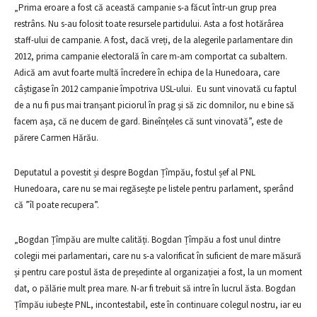
„Prima eroare a fost că această campanie s-a făcut într-un grup prea
restrâns. Nu s-au folosit toate resursele partidului. Asta a fost hotărârea
staff-ului de campanie. A fost, dacă vreți, de la alegerile parlamentare din
2012, prima campanie electorală în care m-am comportat ca subaltern.
Adică am avut foarte multă încredere în echipa de la Hunedoara, care
câștigase în 2012 campanie împotriva USL-ului. Eu sunt vinovată cu faptul
de a nu fi pus mai tranșant piciorul în prag și să zic domnilor, nu e bine să
facem așa, că ne ducem de gard. Bineînțeles că sunt vinovată”, este de
părere Carmen Hărău.
Deputatul a povestit și despre Bogdan Țîmpău, fostul șef al PNL
Hunedoara, care nu se mai regăsește pe listele pentru parlament, sperând
că ”îl poate recupera”.
„Bogdan Țîmpău are multe calități. Bogdan Țîmpău a fost unul dintre
colegii mei parlamentari, care nu s-a valorificat în suficient de mare măsură
și pentru care postul ăsta de președinte al organizației a fost, la un moment
dat, o pălărie mult prea mare. N-ar fi trebuit să intre în lucrul ăsta. Bogdan
Țîmpău iubește PNL, incontestabil, este în continuare colegul nostru, iar eu