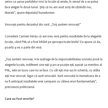
serios ca șansa partidelor mici la locale să existe, în sensul de a se putea
face alegeri în două tururi. Știți că nu am avut sorți de izbândă noi,
liberalii”, spune deputatul hunedorean.
Vinovații pentru dezastrul din vară: „Toți suntem vinovați!”
Consideră Carmen Hărău că are vreo vină pentru rezultatele de la alegerile
locale, când PNL-ul a fost înfrânt pe aproape toate liniile? Ea spune că da,
poartă și ea o parte din vină.
„Toți suntem vinovați. A te sustrage de la responsabilitatea scorului prost la
alegerile locale, indiferent cine ești și pe ce poziție ești așezat ca membru al
PNL, este un lucru care nu se face. Cu cât ești mai sus în schemă, cu atâta
ești mai vinovat. Sigur că sunt vinovată. Sunt vinovată la Hunedoara de a
nu fi anticipat rezultatele unei campanii cu câteva erori fundamentale”,
precizează politicianul.
Care au fost erorile?