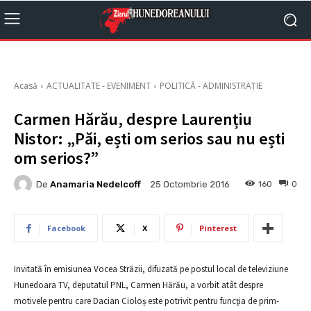
Acasă
ACTUALITATE - EVENIMENT
POLITICĂ - ADMINISTRAȚIE
Carmen Hărău, despre Laurențiu
Nistor: „Păi, ești om serios sau nu ești
om serios?”
De
Anamaria Nedelcoff
160
0
25 Octombrie 2016
Facebook
X
Pinterest
Invitată în emisiunea Vocea Străzii, difuzată pe postul local de televiziune
Hunedoara TV, deputatul PNL, Carmen Hărău, a vorbit atât despre
motivele pentru care Dacian Cioloș este potrivit pentru funcţia de prim-