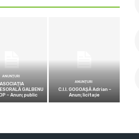
ANUNȚURI
ANUNȚURI
ASOCIAȚIA
ESORALĂ GALBENU
C.I.I. GOGOAŞĂ Adrian –
OP – Anunţ public
Anunţ licitaţie