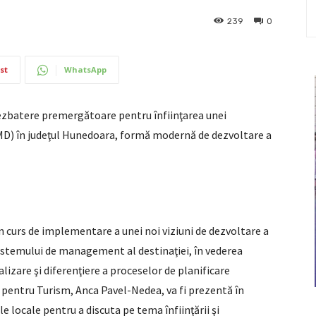
239
0
st
WhatsApp
ezbatere premergătoare pentru înfiinţarea unei
MD) în judeţul Hunedoara, formă modernă de dezvoltare a
n curs de implementare a unei noi viziuni de dezvoltare a
istemului de management al destinaţiei, în vederea
ializare şi diferenţiere a proceselor de planificare
e pentru Turism, Anca Pavel-Nedea, va fi prezentă în
le locale pentru a discuta pe tema înfiinţării şi