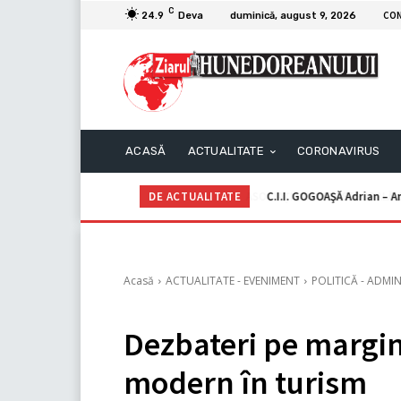
C
CO
24.9
Deva
duminică, august 9, 2026
ACASĂ
ACTUALITATE
CORONAVIRUS
DE ACTUALITATE
C.I.I. GOGOAŞĂ Adrian – An
Acasă
ACTUALITATE - EVENIMENT
POLITICĂ - ADMIN
Dezbateri pe marg
modern în turism