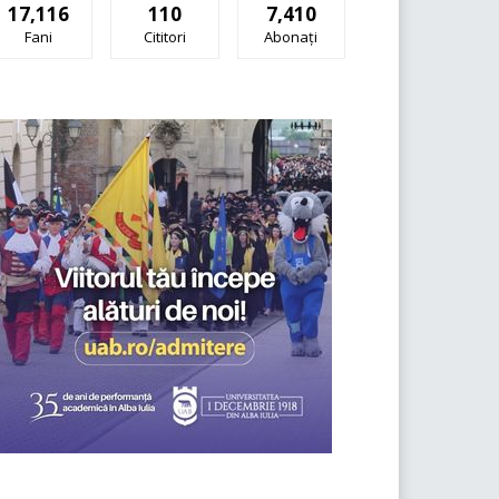
17,116
110
7,410
Fani
Cititori
Abonați