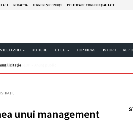
NTACT
REDACŢIA
TERMENI ȘI CONDIȚII
POLITICA DE CONFIDENȚIALITATE
VIDEO ZHD
RUTIERE
UTILE
TOP NEWS
ISTORII
REPO
unţ licitaţie
ISTRAȚIE
S
inea unui management