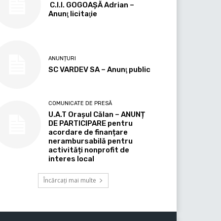
C.I.I. GOGOAŞĂ Adrian –
Anunţ licitaţie
ANUNȚURI
SC VARDEV SA – Anunţ public
COMUNICATE DE PRESĂ
U.A.T Orașul Călan – ANUNȚ
DE PARTICIPARE pentru
acordare de finanțare
nerambursabilă pentru
activități nonprofit de
interes local
Încărcați mai multe