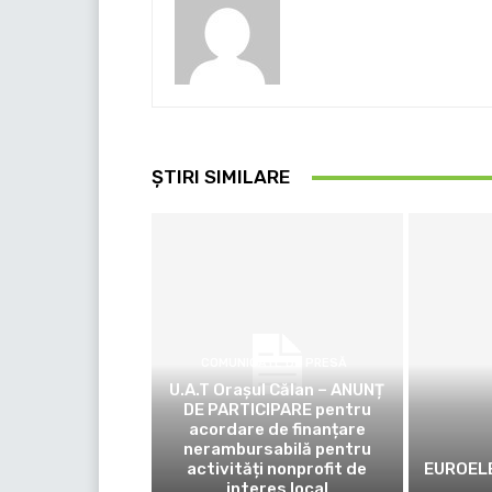
ȘTIRI SIMILARE
COMUNICATE DE PRESĂ
U.A.T Orașul Călan – ANUNȚ
DE PARTICIPARE pentru
acordare de finanțare
nerambursabilă pentru
activități nonprofit de
EUROELE
interes local