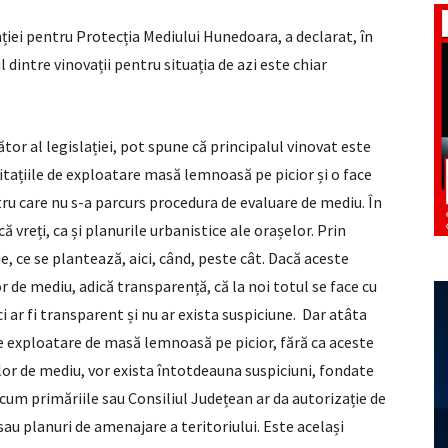
ției pentru Protecția Mediului Hunedoara, a declarat, în
l dintre vinovații pentru situația de azi este chiar
or al legislației, pot spune că principalul vinovat este
itațiile de exploatare masă lemnoasă pe picior și o face
ru care nu s-a parcurs procedura de evaluare de mediu. În
vreți, ca și planurile urbanistice ale orașelor. Prin
, ce se plantează, aici, când, peste cât. Dacă aceste
 de mediu, adică transparență, că la noi totul se face cu
 ar fi transparent și nu ar exista suspiciune. Dar atâta
ie exploatare de masă lemnoasă pe picior, fără ca aceste
or de mediu, vor exista întotdeauna suspiciuni, fondate
 cum primăriile sau Consiliul Județean ar da autorizație de
sau planuri de amenajare a teritoriului. Este același