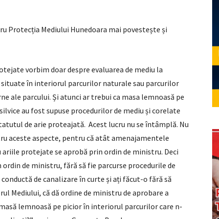
tru Protecția Mediului Hunedoara mai povestește și
protejate vorbim doar despre evaluarea de mediu la
situate în interiorul parcurilor naturale sau parcurilor
rne ale parcului. Și atunci ar trebui ca masa lemnoasă pe
silvice au fost supuse procedurilor de mediu și corelate
tatutul de arie proteajată. Acest lucru nu se întâmplă. Nu
ntru aceste aspecte, pentru că atât amenajamentele
ariile protejate se aprobă prin ordin de ministru. Deci
 ordin de ministru, fără să fie parcurse procedurile de
onductă de canalizare în curte și ați făcut-o fără să
erul Mediului, că dă ordine de ministru de aprobare a
masă lemnoasă pe picior în interiorul parcurilor care n-