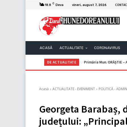
C
CONTAC
18.8
Deva
vineri, august 7, 2026
ACASĂ
ACTUALITATE
CORONAVIRUS
DE ACTUALITATE
Primăria Mun. ORĂȘTIE – A
Acasă
ACTUALITATE - EVENIMENT
POLITICĂ - ADMIN
Georgeta Barabaș, d
județului: „Principa