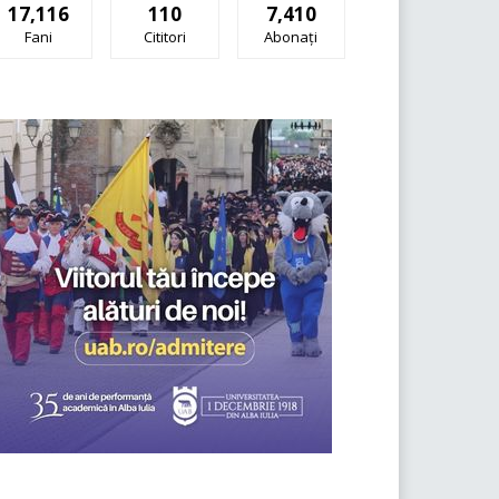
17,116
110
7,410
Fani
Cititori
Abonați