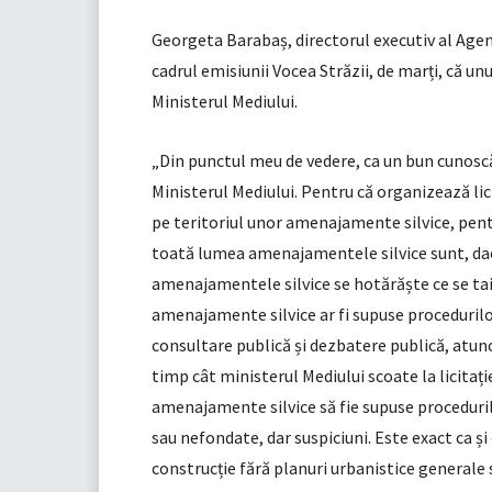
Georgeta Barabaș, directorul executiv al Agen
cadrul emisiunii Vocea Străzii, de marți, că unu
Ministerul Mediului.
„Din punctul meu de vedere, ca un bun cunoscăt
Ministerul Mediului. Pentru că organizează lic
pe teritoriul unor amenajamente silvice, pent
toată lumea amenajamentele silvice sunt, dacă 
amenajamentele silvice se hotărăște ce se taie
amenajamente silvice ar fi supuse procedurilor
consultare publică și dezbatere publică, atunci
timp cât ministerul Mediului scoate la licitaț
amenajamente silvice să fie supuse proceduril
sau nefondate, dar suspiciuni. Este exact ca și
construcție fără planuri urbanistice generale 