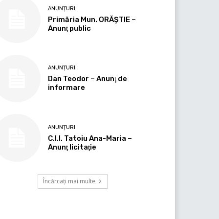
ANUNȚURI
Primăria Mun. ORĂȘTIE –
Anunţ public
ANUNȚURI
Dan Teodor – Anunţ de
informare
ANUNȚURI
C.I.I. Tatoiu Ana-Maria –
Anunţ licitaţie
Încărcați mai multe