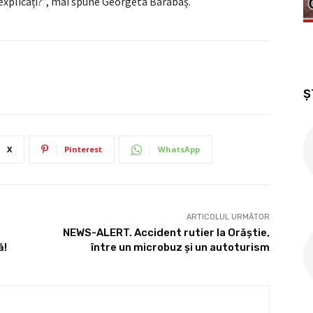
explicați?”, mai spune Georgeta Barabaș.
Ș
X
Pinterest
WhatsApp
ARTICOLUL URMĂTOR
NEWS-ALERT. Accident rutier la Orăștie,
ă!
între un microbuz și un autoturism