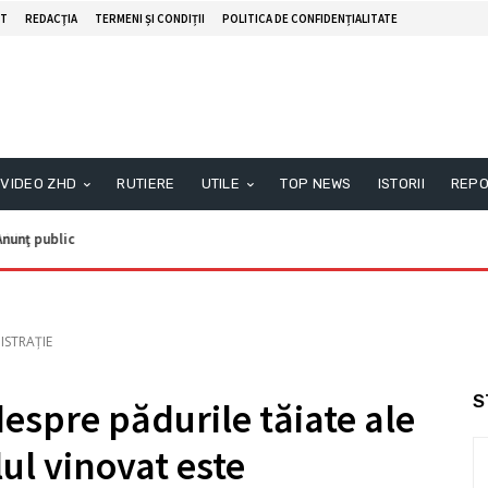
T
REDACŢIA
TERMENI ȘI CONDIȚII
POLITICA DE CONFIDENȚIALITATE
VIDEO ZHD
RUTIERE
UTILE
TOP NEWS
ISTORII
REPO
nunţ public
ISTRAȚIE
S
espre pădurile tăiate ale
lul vinovat este