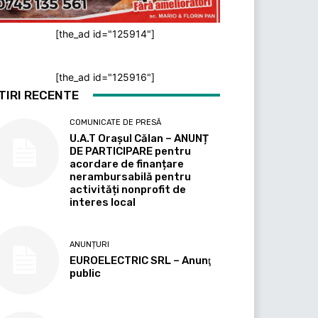
[the_ad id="125914"]
[the_ad id="125916"]
TIRI RECENTE
COMUNICATE DE PRESĂ
U.A.T Orașul Călan – ANUNȚ
DE PARTICIPARE pentru
acordare de finanțare
nerambursabilă pentru
activități nonprofit de
interes local
ANUNȚURI
EUROELECTRIC SRL – Anunţ
public