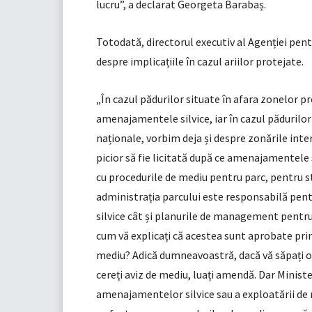
lucru”, a declarat Georgeta Barabaș.
Totodată, directorul executiv al Agenției pen
despre implicațiile în cazul ariilor protejate.
„În cazul pădurilor situate în afara zonelor 
amenajamentele silvice, iar în cazul pădurilor 
naționale, vorbim deja și despre zonările inte
picior să fie licitată după ce amenajamentele 
cu procedurile de mediu pentru parc, pentru s
administrația parcului este responsabilă pe
silvice cât și planurile de management pentru 
cum vă explicați că acestea sunt aprobate prin
mediu? Adică dumneavoastră, dacă vă săpați o c
cereți aviz de mediu, luați amendă. Dar Minist
amenajamentelor silvice sau a exploatării de 