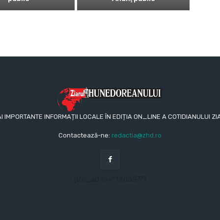
AI IMPORTANTE INFORMAȚII LOCALE ÎN EDIȚIA ON_LINE A COTIDIANULUI
Contactează-ne:
redactia@zhd.ro
[the_ad id="120597"]