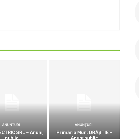
ANUNȚURI
ANUNȚURI
CTRIC SRL – Anunţ
Primăria Mun. ORĂȘTIE –
public
Anunţ public