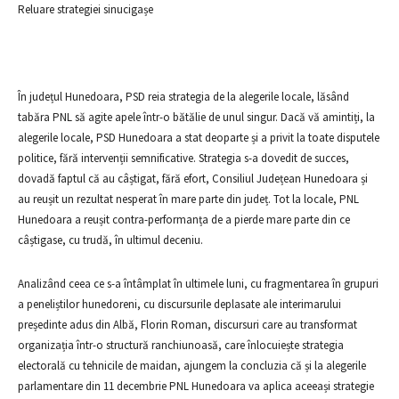
Reluare strategiei sinucigașe
În județul Hunedoara, PSD reia strategia de la alegerile locale, lăsând
tabăra PNL să agite apele într-o bătălie de unul singur. Dacă vă amintiți, la
alegerile locale, PSD Hunedoara a stat deoparte și a privit la toate disputele
politice, fără intervenții semnificative. Strategia s-a dovedit de succes,
dovadă faptul că au câștigat, fără efort, Consiliul Județean Hunedoara și
au reușit un rezultat nesperat în mare parte din județ. Tot la locale, PNL
Hunedoara a reușit contra-performanța de a pierde mare parte din ce
câștigase, cu trudă, în ultimul deceniu.
Analizând ceea ce s-a întâmplat în ultimele luni, cu fragmentarea în grupuri
a peneliștilor hunedoreni, cu discursurile deplasate ale interimarului
președinte adus din Albă, Florin Roman, discursuri care au transformat
organizația într-o structură ranchiunoasă, care înlocuiește strategia
electorală cu tehnicile de maidan, ajungem la concluzia că și la alegerile
parlamentare din 11 decembrie PNL Hunedoara va aplica aceeași strategie