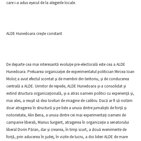
care i-a adus eșecul de la alegerile locale.
ALDE Hunedoara crește constant
De departe cea mai interesantă evoluție pre-electorală este cea a ALDE
Hunedoara. Preluarea organizației de experimentatul politician Mircea Ioan
Moloț a avut efectul scontat și de membrii din teritoriu, și de conducerea
centrală a ALDE. Uimitor de repede, ALDE Hunedoara și-a consolidat și
extind structura organizațională, și-a atras oameni politici cu experiență și,
mai ales, a reușit să dea lovituri de imagine de calibru. Dacă ar fi să notăm
doar atragerea în structură și pe liste a unuia dintre jurnaliștii de forță și
notorietate, Alin Bena, a unuia dintre cei mai experimentați oameni de
campanie liberali, Marius Surgent, atragerea în organizație a senatorului
liberal Dorin Păran, dar și crearea, în timp scurt, a două evenimente de
forță, prin aducerea în județ, în vizite de lucru, a doi lideri ALDE de mare