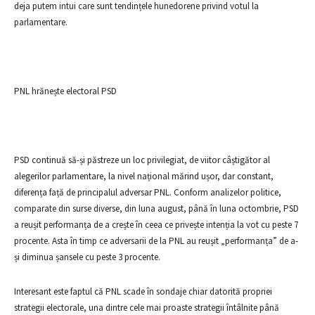
deja putem intui care sunt tendințele hunedorene privind votul la
parlamentare.
PNL hrănește electoral PSD
PSD continuă să-și păstreze un loc privilegiat, de viitor câștigător al
alegerilor parlamentare, la nivel național mărind ușor, dar constant,
diferența față de principalul adversar PNL. Conform analizelor politice,
comparate din surse diverse, din luna august, până în luna octombrie, PSD
a reușit performanța de a crește în ceea ce privește intenția la vot cu peste 7
procente. Asta în timp ce adversarii de la PNL au reușit „performanța” de a-
și diminua șansele cu peste 3 procente.
Interesant este faptul că PNL scade în sondaje chiar datorită propriei
strategii electorale, una dintre cele mai proaste strategii întâlnite până