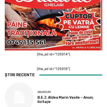
[the_ad id="125914"]
[the_ad id="125916"]
ȘTIRI RECENTE
ANUNȚURI
B.E.J. Aldea Marin Vasile – Anunţ
licitaţie