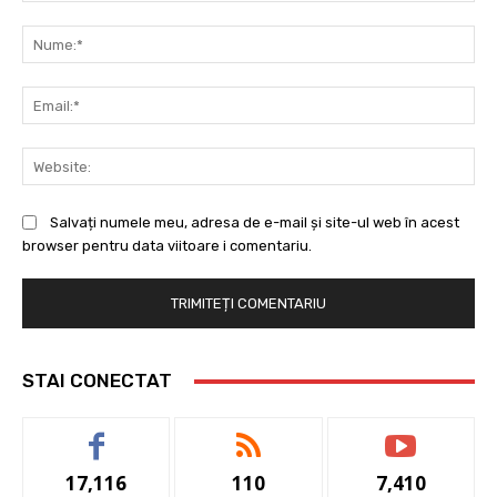
Comentariu:
Nu
Ema
Web
Salvați numele meu, adresa de e-mail și site-ul web în acest
browser pentru data viitoare i comentariu.
STAI CONECTAT
17,116
110
7,410