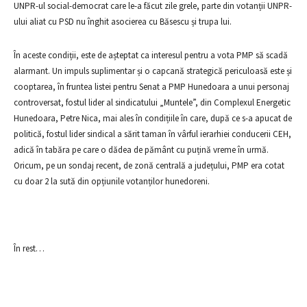
UNPR-ul social-democrat care le-a făcut zile grele, parte din votanții UNPR-
ului aliat cu PSD nu înghit asocierea cu Băsescu și trupa lui.
În aceste condiții, este de așteptat ca interesul pentru a vota PMP să scadă
alarmant. Un impuls suplimentar și o capcană strategică periculoasă este și
cooptarea, în fruntea listei pentru Senat a PMP Hunedoara a unui personaj
controversat, fostul lider al sindicatului „Muntele”, din Complexul Energetic
Hunedoara, Petre Nica, mai ales în condițiile în care, după ce s-a apucat de
politică, fostul lider sindical a sărit taman în vârful ierarhiei conducerii CEH,
adică în tabăra pe care o dădea de pământ cu puțină vreme în urmă.
Oricum, pe un sondaj recent, de zonă centrală a județului, PMP era cotat
cu doar 2 la sută din opțiunile votanților hunedoreni.
În rest…