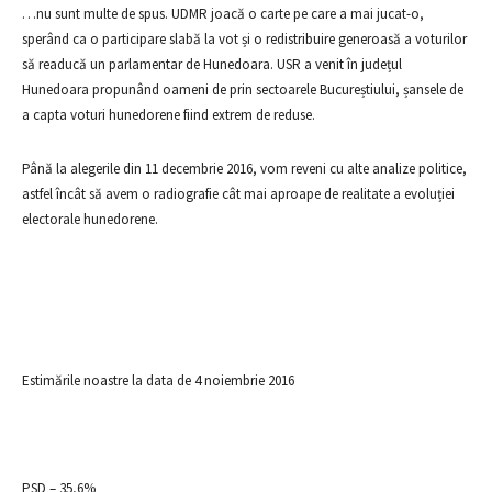
…nu sunt multe de spus. UDMR joacă o carte pe care a mai jucat-o,
sperând ca o participare slabă la vot și o redistribuire generoasă a voturilor
să readucă un parlamentar de Hunedoara. USR a venit în județul
Hunedoara propunând oameni de prin sectoarele Bucureștiului, șansele de
a capta voturi hunedorene fiind extrem de reduse.
Până la alegerile din 11 decembrie 2016, vom reveni cu alte analize politice,
astfel încât să avem o radiografie cât mai aproape de realitate a evoluției
electorale hunedorene.
Estimările noastre la data de 4 noiembrie 2016
PSD – 35,6%