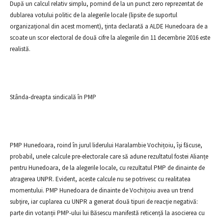
După un calcul relativ simplu, pornind de la un punct zero reprezentat de
dublarea votului politic de la alegerile locale (lipsite de suportul
organizațional din acest moment), ținta declarată a ALDE Hunedoara de a
scoate un scor electoral de două cifre la alegerile din 11 decembrie 2016 este
realistă.
Stânda-dreapta sindicală în PMP
PMP Hunedoara, roind în jurul liderului Haralambie Vochițoiu, își făcuse,
probabil, unele calcule pre-electorale care să adune rezultatul fostei Alianțe
pentru Hunedoara, de la alegerile locale, cu rezultatul PMP de dinainte de
atragerea UNPR. Evident, aceste calcule nu se potrivesc cu realitatea
momentului. PMP Hunedoara de dinainte de Vochițoiu avea un trend
subțire, iar cuplarea cu UNPR a generat două tipuri de reacție negativă:
parte din votanții PMP-ului lui Băsescu manifestă reticență la asocierea cu