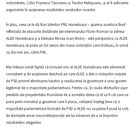
notorietate, Călin Popescu Tăriceanu și Teodor Meleșcanu, și ar fi suficiente
argumente în susținerea rezultatelor analizelor noastre.
În plus, ceea ce le dă fiori liderilor PNL Hunedoara – spaima acestora fiind
reflectată de atacurile dezlânate ale interimarului Florin Roman la adresa
ALDE Hunedoara și a liderului Mircea Ioan Moloț – este perspectiva ca ALDE
Hunedoara să preia un lot serios din masa votanților care înclinau, în urmă
cu doi-trei ani, către PNL.
Mai trebuie notat faptul că tonusul vioi al ALDE Hunedoara este alimentat
consistent și de susținerea deschisă pe care ALDE a dat-o măsurilor inițiate
de PSD privind eliminarea taxelor și readucerea la guvernare a unui guvern
legitimat de o majoritate parlamentară. Pentru că, în ciuda eforturilor ușor
penibile ale președintelui României de a acredita ideea că el va fi cel care va
pune prim-ministrul și guvernul care îi place, cetățenii înțeleg bine că o
majoritate parlamentară formată de PSD și ALDE nu va putea fi pusă la colț
de dorințele amar neconstituționale ale lui Iohannis de a se împotrivi
rezultatelor alegerilor.