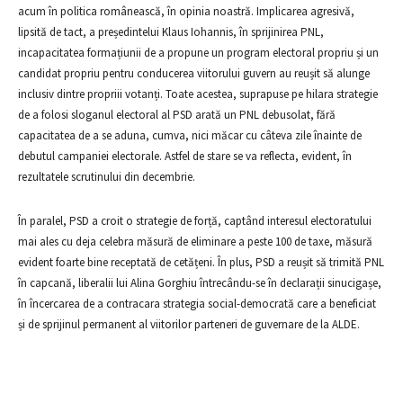
acum în politica românească, în opinia noastră. Implicarea agresivă,
lipsită de tact, a președintelui Klaus Iohannis, în sprijinirea PNL,
incapacitatea formațiunii de a propune un program electoral propriu și un
candidat propriu pentru conducerea viitorului guvern au reușit să alunge
inclusiv dintre propriii votanți. Toate acestea, suprapuse pe hilara strategie
de a folosi sloganul electoral al PSD arată un PNL debusolat, fără
capacitatea de a se aduna, cumva, nici măcar cu câteva zile înainte de
debutul campaniei electorale. Astfel de stare se va reflecta, evident, în
rezultatele scrutinului din decembrie.
În paralel, PSD a croit o strategie de forță, captând interesul electoratului
mai ales cu deja celebra măsură de eliminare a peste 100 de taxe, măsură
evident foarte bine receptată de cetățeni. În plus, PSD a reușit să trimită PNL
în capcană, liberalii lui Alina Gorghiu întrecându-se în declarații sinucigașe,
în încercarea de a contracara strategia social-democrată care a beneficiat
și de sprijinul permanent al viitorilor parteneri de guvernare de la ALDE.