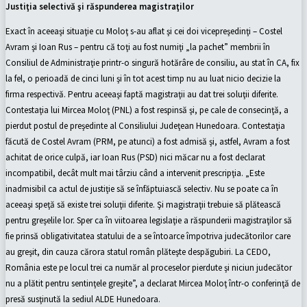
Justiţia selectivă şi răspunderea magistraţilor
Exact în aceeaşi situaţie cu Moloţ s-au aflat şi cei doi vicepreşedinţi – Costel
Avram şi Ioan Rus – pentru că toţi au fost numiţi „la pachet” membrii în
Consiliul de Administraţie printr-o singură hotărâre de consiliu, au stat în CA, fix
la fel, o perioadă de cinci luni şi în tot acest timp nu au luat nicio decizie la
firma respectivă. Pentru aceeaşi faptă magistraţii au dat trei soluţii diferite.
Contestaţia lui Mircea Moloţ (PNL) a fost respinsă şi, pe cale de consecinţă, a
pierdut postul de preşedinte al Consiliului Judeţean Hunedoara. Contestaţia
făcută de Costel Avram (PRM, pe atunci) a fost admisă şi, astfel, Avram a fost
achitat de orice culpă, iar Ioan Rus (PSD) nici măcar nu a fost declarat
incompatibil, decât mult mai târziu când a intervenit prescripţia. „Este
inadmisibil ca actul de justiţie să se înfăptuiască selectiv. Nu se poate ca în
aceeaşi speţă să existe trei soluţii diferite. Şi magistraţii trebuie să plătească
pentru greşelile lor. Sper ca în viitoarea legislaţie a răspunderii magistraţilor să
fie prinsă obligativitatea statului de a se întoarce împotriva judecătorilor care
au greşit, din cauza cărora statul român plăteşte despăgubiri. La CEDO,
România este pe locul trei ca număr al proceselor pierdute şi niciun judecător
nu a plătit pentru sentinţele greşite”, a declarat Mircea Moloţ într-o conferinţă de
presă susţinută la sediul ALDE Hunedoara.