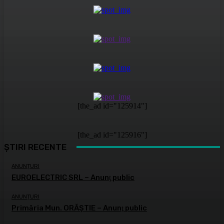
[the_ad id="125914"]
[the_ad id="125916"]
ȘTIRI RECENTE
ANUNȚURI
EUROELECTRIC SRL – Anunţ public
ANUNȚURI
Primăria Mun. ORĂȘTIE – Anunţ public