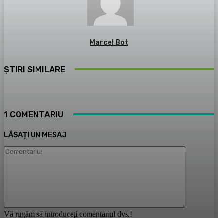
Marcel Bot
ȘTIRI SIMILARE
1 COMENTARIU
LĂSAȚI UN MESAJ
Comentari
Vă rugăm să introduceți comentariul dvs.!