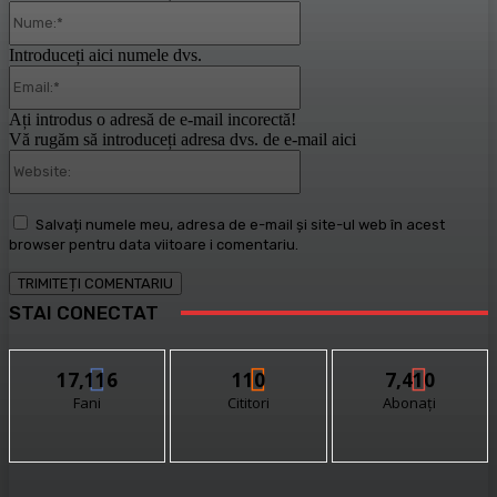
Nume:*
Introduceți aici numele dvs.
Email:*
Ați introdus o adresă de e-mail incorectă!
Vă rugăm să introduceți adresa dvs. de e-mail aici
Website:
Salvați numele meu, adresa de e-mail și site-ul web în acest
browser pentru data viitoare i comentariu.
STAI CONECTAT
17,116
110
7,410
Fani
Cititori
Abonați