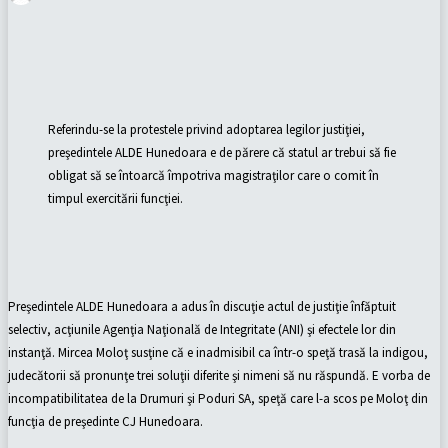
Facebook
X
Pinterest
WhatsApp
Referindu-se la protestele privind adoptarea legilor justiţiei,
preşedintele ALDE Hunedoara e de părere că statul ar trebui să fie
obligat să se întoarcă împotriva magistraţilor care o comit în
timpul exercitării funcţiei.
Preşedintele ALDE Hunedoara a adus în discuţie actul de justiţie înfăptuit
selectiv, acţiunile Agenţia Naţională de Integritate (ANI) şi efectele lor din
instanţă. Mircea Moloţ susţine că e inadmisibil ca într-o speţă trasă la indigou,
judecătorii să pronunţe trei soluţii diferite şi nimeni să nu răspundă. E vorba de
incompatibilitatea de la Drumuri şi Poduri SA, speţă care l-a scos pe Moloţ din
funcţia de preşedinte CJ Hunedoara.