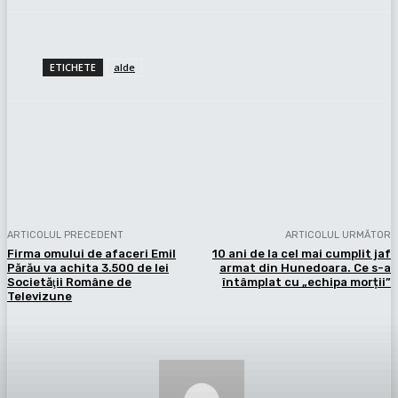
ETICHETE
alde
Facebook
X
Pinterest
WhatsApp
ARTICOLUL PRECEDENT
ARTICOLUL URMĂTOR
Firma omului de afaceri Emil
10 ani de la cel mai cumplit jaf
Părău va achita 3.500 de lei
armat din Hunedoara. Ce s-a
Societăţii Române de
întâmplat cu „echipa morții”
Televizune