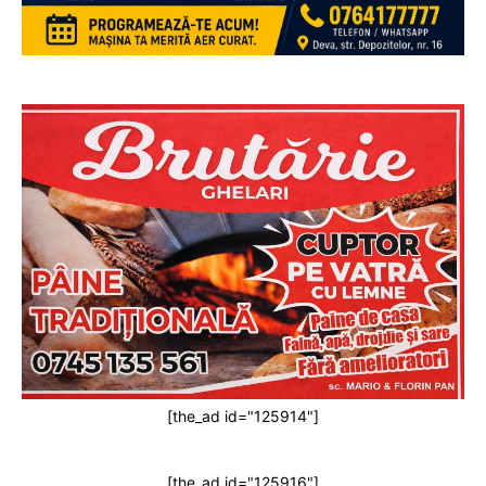
[the_ad id="125914"]
[the_ad id="125916"]