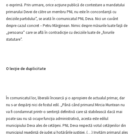
o exprimă. Prin urmare, orice acţiune publică de contestare a mandatului
primarului Devei de către un membru PNL nu este în concordanţă cu
deciziile partidului”, se arată în comunicatul PNL Deva. Nici un cuvânt
despre cazul concret – Petru Mărginean. Nimic despre măsurile luate faţă de
„persoana” care se află în contradicţie cu deciziile luate de „forurile
statutare”.
O lecţie de duplicitate
În comunicatul lor, liberalii încearcă şi o apropiere de actualul primar, dar
nu s-ar despărţi nici de fostul edil. „Până când primarul Mircia Muntean nu
va fi condamnat printr-o sentinţă definitivă care să stabilească dacă mai
poate sau nu să ocupe funcţia administrativă, acesta este edilul
municipiului Deva ales de cetăţeni. PNL Deva respectă votul cetăţenilor din
municipiul reşedinţă de judeţ şi hotărârile justiţiei. (…) Invităm primarul ales