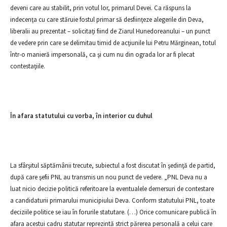
deveni care au stabilit, prin votul lor, primarul Devei. Ca răspuns la
indecenţa cu care stăruie fostul primar să desfiinţeze alegerile din Deva,
liberalii au prezentat – solicitaţi fiind de Ziarul Hunedoreanului – un punct
de vedere prin care se delimitau timid de acţiunile lui Petru Mărginean, totul
într-o manieră impersonală, ca şi cum nu din ograda lor ar fi plecat
contestaţiile.
În afara statutului cu vorba, în interior cu duhul
La sfârşitul săptămânii trecute, subiectul a fost discutat în şedinţă de partid,
după care şefii PNL au transmis un nou punct de vedere. „PNL Deva nu a
luat nicio decizie politică referitoare la eventualele demersuri de contestare
a candidaturii primarului municipiului Deva. Conform statutului PNL, toate
deciziile politice se iau în forurile statutare. (…) Orice comunicare publică în
afara acestui cadru statutar reprezintă strict părerea personală a celui care