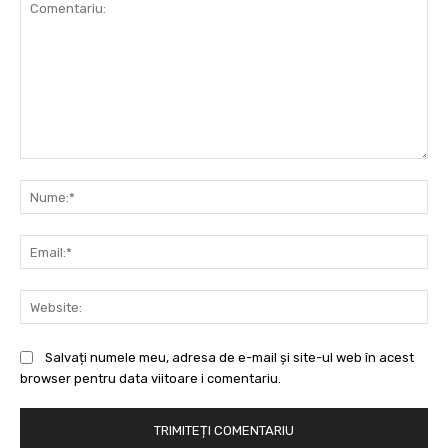
Comentariu:
Nu
Ema
Web
Salvați numele meu, adresa de e-mail și site-ul web în acest
browser pentru data viitoare i comentariu.