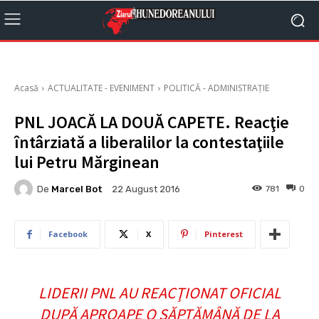
Acasă
ACTUALITATE - EVENIMENT
POLITICĂ - ADMINISTRAȚIE
PNL JOACĂ LA DOUĂ CAPETE. Reacţie
întârziată a liberalilor la contestaţiile
lui Petru Mărginean
De
Marcel Bot
781
0
22 August 2016
Facebook
X
Pinterest
LIDERII PNL AU REACŢIONAT OFICIAL
DUPĂ APROAPE O SĂPTĂMÂNĂ DE LA