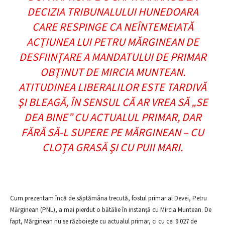
DECIZIA TRIBUNALULUI HUNEDOARA
CARE RESPINGE CA NEÎNTEMEIATĂ
ACŢIUNEA LUI PETRU MĂRGINEAN DE
DESFIINŢARE A MANDATULUI DE PRIMAR
OBŢINUT DE MIRCIA MUNTEAN.
ATITUDINEA LIBERALILOR ESTE TARDIVĂ
ŞI BLEAGĂ, ÎN SENSUL CĂ AR VREA SĂ „SE
DEA BINE” CU ACTUALUL PRIMAR, DAR
FĂRĂ SĂ-L SUPERE PE MĂRGINEAN – CU
CLOŢA GRASĂ ŞI CU PUII MARI.
Cum prezentam încă de săptămâna trecută, fostul primar al Devei, Petru
Mărginean (PNL), a mai pierdut o bătălie în instanţă cu Mircia Muntean. De
fapt, Mărginean nu se războieşte cu actualul primar, ci cu cei 9.027 de