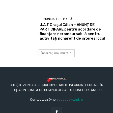
COMUNICATE DE PRESĂ
U.A.T Orașul Călan – ANUNȚ DE
PARTICIPARE pentru acordare de
finanțare nerambursabilă pentru
activități nonprofit de interes local
Încărcați mai multe
CITEȘTE ZILNIC CELE MAI IMPORTANTE INFORMAȚII LOCALE ÎN
EDIȚIA ON_LINE A COTIDIANULUI ZIARUL HUNEDOREANULUI
Contactează-ne:
redactia@zhd.ro