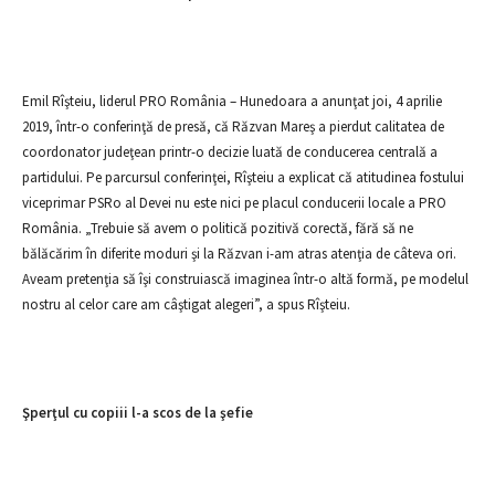
Emil Rîşteiu, liderul PRO România – Hunedoara a anunţat joi, 4 aprilie
2019, într-o conferinţă de presă, că Răzvan Mareş a pierdut calitatea de
coordonator judeţean printr-o decizie luată de conducerea centrală a
partidului. Pe parcursul conferinţei, Rîşteiu a explicat că atitudinea fostului
viceprimar PSRo al Devei nu este nici pe placul conducerii locale a PRO
România. „Trebuie să avem o politică pozitivă corectă, fără să ne
bălăcărim în diferite moduri şi la Răzvan i-am atras atenţia de câteva ori.
Aveam pretenţia să îşi construiască imaginea într-o altă formă, pe modelul
nostru al celor care am câştigat alegeri”, a spus Rîşteiu.
Şperţul cu copiii l-a scos de la şefie