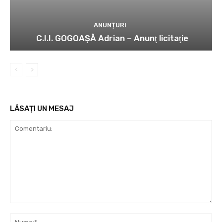
ANUNȚURI
C.I.I. GOGOAŞĂ Adrian – Anunţ licitaţie
LĂSAȚI UN MESAJ
Comentariu:
Nu