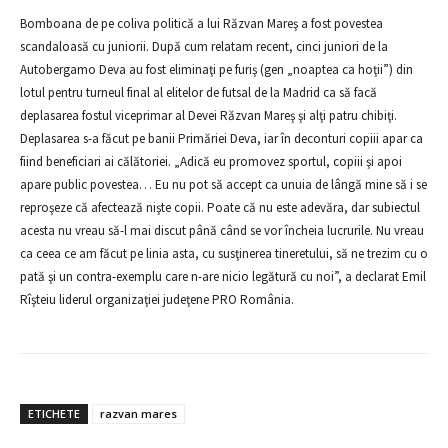
Bomboana de pe coliva politică a lui Răzvan Mareş a fost povestea
scandaloasă cu juniorii. După cum relatam recent, cinci juniori de la
Autobergamo Deva au fost eliminaţi pe furiş (gen „noaptea ca hoţii”) din
lotul pentru turneul final al elitelor de futsal de la Madrid ca să facă
deplasarea fostul viceprimar al Devei Răzvan Mareş şi alţi patru chibiţi.
Deplasarea s-a făcut pe banii Primăriei Deva, iar în deconturi copiii apar ca
fiind beneficiari ai călătoriei. „Adică eu promovez sportul, copiii şi apoi
apare public povestea… Eu nu pot să accept ca unuia de lângă mine să i se
reproşeze că afectează nişte copii. Poate că nu este adevăra, dar subiectul
acesta nu vreau să-l mai discut până când se vor încheia lucrurile. Nu vreau
ca ceea ce am făcut pe linia asta, cu susţinerea tineretului, să ne trezim cu o
pată şi un contra-exemplu care n-are nicio legătură cu noi”, a declarat Emil
Rîşteiu liderul organizaţiei judeţene PRO România.
ETICHETE
razvan mares