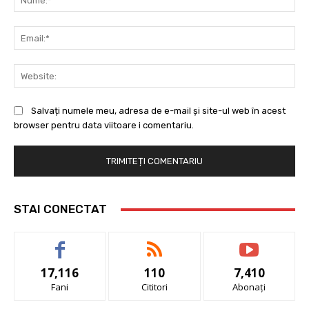
Ema
Web
Salvați numele meu, adresa de e-mail și site-ul web în acest
browser pentru data viitoare i comentariu.
STAI CONECTAT
17,116
110
7,410
Fani
Cititori
Abonați