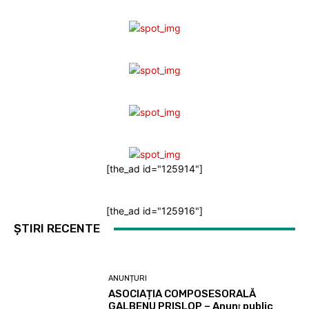
[the_ad id="125914"]
[the_ad id="125916"]
ȘTIRI RECENTE
ANUNȚURI
ASOCIAȚIA COMPOSESORALĂ
GALBENU PRISLOP – Anunţ public