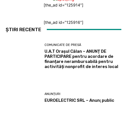
[the_ad id="125914"]
[the_ad id="125916"]
ȘTIRI RECENTE
COMUNICATE DE PRESĂ
U.A.T Orașul Călan – ANUNȚ DE
PARTICIPARE pentru acordare de
finanțare nerambursabilă pentru
activități nonprofit de interes local
ANUNȚURI
EUROELECTRIC SRL – Anunţ public