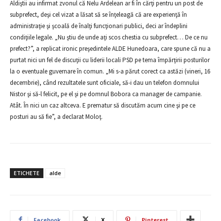
Aldiştii au infirmat zvonul că Nelu Ardelean ar fi în cărţi pentru un post de
subprefect, deşi cel vizat a lăsat să se înţeleagă că are experienţă în
administraţie şi şcoală de înalţi funcţionari publici, deci ar îndeplini
condiţiile legale. „Nu ştiu de unde aţi scos chestia cu subprefect… De ce nu
prefect?”, a replicat ironic preşedintele ALDE Hunedoara, care spune că nu a
purtat nici un fel de discuţii cu liderii locali PSD pe tema împărţirii posturilor
la o eventuale guvernare în comun. „Mi s-a părut corect ca astăzi (vineri, 16
decembrie), când rezultatele sunt oficiale, să-i dau un telefon domnului
Nistor şi să-l felicit, pe el şi pe domnul Bobora ca manager de campanie.
Atât. În nici un caz altceva. E prematur să discutăm acum cine şi pe ce
posturi au să fie”, a declarat Moloţ.
ETICHETE
alde
Facebook
X
Pinterest