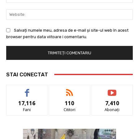
Web
Salvați numele meu, adresa de e-mail și site-ul web în acest
browser pentru data viitoare i comentariu.
STAI CONECTAT
17,116
110
7,410
Fani
Cititori
Abonați