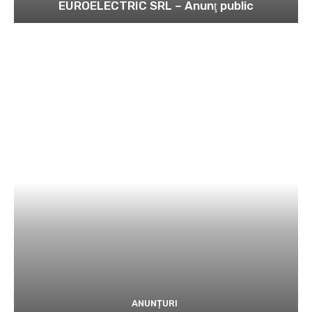
EUROELECTRIC SRL – Anunţ public
ANUNȚURI