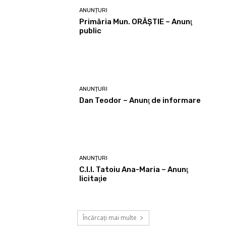
ANUNȚURI
Primăria Mun. ORĂȘTIE – Anunţ
public
ANUNȚURI
Dan Teodor – Anunţ de informare
ANUNȚURI
C.I.I. Tatoiu Ana-Maria – Anunţ
licitaţie
Încărcați mai multe