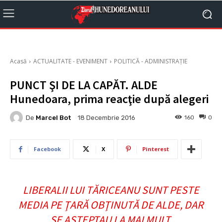
Acasă
ACTUALITATE - EVENIMENT
POLITICĂ - ADMINISTRAȚIE
PUNCT ŞI DE LA CAPĂT. ALDE
Hunedoara, prima reacţie după alegeri
De
Marcel Bot
160
0
18 Decembrie 2016
Facebook
X
Pinterest
LIBERALII LUI TĂRICEANU SUNT PESTE
MEDIA PE ŢARĂ OBŢINUTĂ DE ALDE, DAR
SE AŞTEPTAU LA MAI MULT.