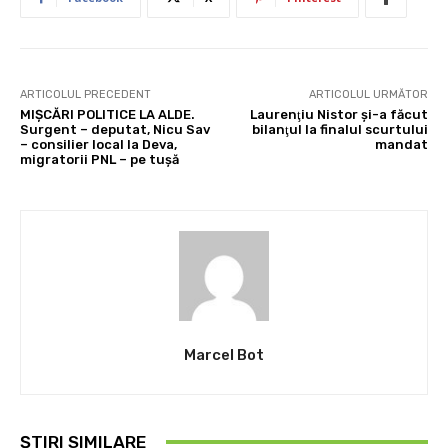
ARTICOLUL PRECEDENT
ARTICOLUL URMĂTOR
MIŞCĂRI POLITICE LA ALDE.
Laurenţiu Nistor şi-a făcut
Surgent – deputat, Nicu Sav
bilanţul la finalul scurtului
– consilier local la Deva,
mandat
migratorii PNL – pe tuşă
Marcel Bot
ȘTIRI SIMILARE