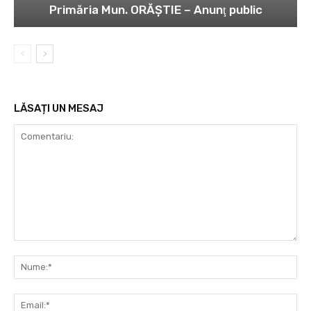
Primăria Mun. ORĂȘTIE – Anunţ public
LĂSAȚI UN MESAJ
Comentariu:
Nu
Ema