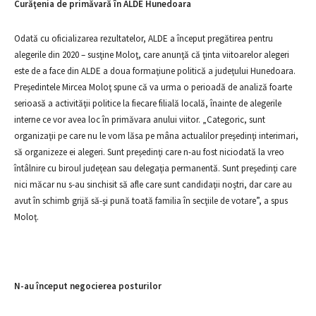
Curăţenia de primăvară în ALDE Hunedoara
Odată cu oficializarea rezultatelor, ALDE a început pregătirea pentru
alegerile din 2020 – susţine Moloţ, care anunţă că ţinta viitoarelor alegeri
este de a face din ALDE a doua formaţiune politică a judeţului Hunedoara.
Preşedintele Mircea Moloţ spune că va urma o perioadă de analiză foarte
serioasă a activităţii politice la fiecare filială locală, înainte de alegerile
interne ce vor avea loc în primăvara anului viitor. „Categoric, sunt
organizaţii pe care nu le vom lăsa pe mâna actualilor preşedinţi interimari,
să organizeze ei alegeri. Sunt preşedinţi care n-au fost niciodată la vreo
întâlnire cu biroul judeţean sau delegaţia permanentă. Sunt preşedinţi care
nici măcar nu s-au sinchisit să afle care sunt candidaţii noştri, dar care au
avut în schimb grijă să-şi pună toată familia în secţiile de votare”, a spus
Moloţ.
N-au început negocierea posturilor