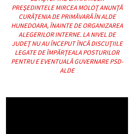
PREŞEDINTELE MIRCEA MOLOŢ ANUNŢĂ
CURĂŢENIA DE PRIMĂVARĂ ÎN ALDE
HUNEDOARA, ÎNAINTE DE ORGANIZAREA
ALEGERILOR INTERNE. LA NIVEL DE
JUDEŢ NU AU ÎNCEPUT ÎNCĂ DISCUŢIILE
LEGATE DE ÎMPĂRŢEALA POSTURILOR
PENTRU E EVENTUALĂ GUVERNARE PSD-
ALDE