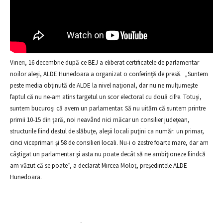
Vineri, 16 decembrie după ce BEJ a eliberat certificatele de parlamentar
noilor aleşi, ALDE Hunedoara a organizat o conferinţă de presă. „Suntem
peste media obţinută de ALDE la nivel naţional, dar nu ne mulţumeşte
faptul că nu ne-am atins targetul un scor electoral cu două cifre. Totuşi,
suntem bucuroşi că avem un parlamentar. Să nu uităm că suntem printre
primii 10-15 din ţară, noi neavând nici măcar un consilier judeţean,
structurile fiind destul de slăbuţe, aleşii locali puţini ca număr: un primar,
cinci viceprimari şi 58 de consilieri locali. Nu-i o zestre foarte mare, dar am
câştigat un parlamentar şi asta nu poate decât să ne ambiţioneze fiindcă
am văzut că se poate”, a declarat Mircea Moloţ, preşedintele ALDE
Hunedoara.