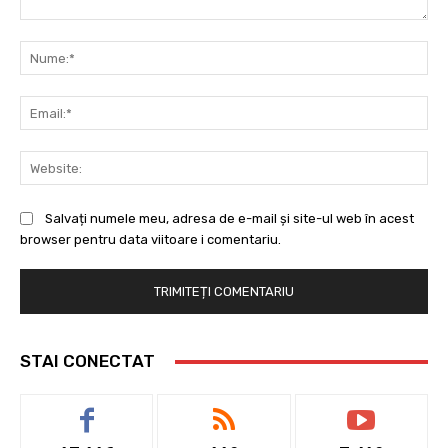
Comentariu:
Nu
Ema
Web
Salvați numele meu, adresa de e-mail și site-ul web în acest
browser pentru data viitoare i comentariu.
STAI CONECTAT