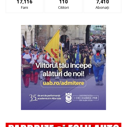
17,116
110
7,410
Fani
Cititori
Abonați