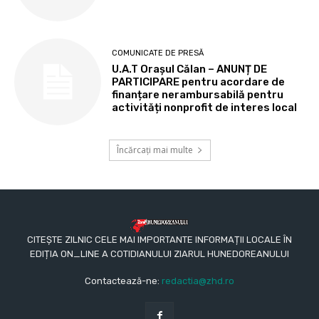
COMUNICATE DE PRESĂ
U.A.T Orașul Călan – ANUNȚ DE
PARTICIPARE pentru acordare de
finanțare nerambursabilă pentru
activități nonprofit de interes local
Încărcați mai multe
CITEȘTE ZILNIC CELE MAI IMPORTANTE INFORMAȚII LOCALE ÎN
EDIȚIA ON_LINE A COTIDIANULUI ZIARUL HUNEDOREANULUI
Contactează-ne:
redactia@zhd.ro