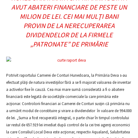
AVUT ABATERI FINANCIARE DE PESTE UN
MILION DE LEI. CEI MAI MULŢI BANI
PROVIN DE LA NERECUPERAREA
DIVIDENDELOR DE LA FIRMELE
„PATRONATE” DE PRIMĂRIE
Potrivit raportului Camerei de Conturi Hunedoara, la Primăria Deva s-au
efectuat plăţi de natura investiţiilor fără a se fi majorat valoarea de inventar
a activelor fixe în cauză. Cea mai mare sumă considerată a fi o abatere
financiară este legată de societăţile comerciale la care primăria este
acţionar. Controlorii financiari ai Camerei de Conturi susţin că primăria nu
a urmărit modul de constituire şi virare a dividendelor în valoare de 994.000
de lei. „Suma a fost recuperată integral, o parte chiar în timpul controlului
iar restul de 657.919 lei imediat după control de la cei trei agenţi economici
la care Consiliul Local Deva este acţionar, respectiv Aqualand, Salubritatea