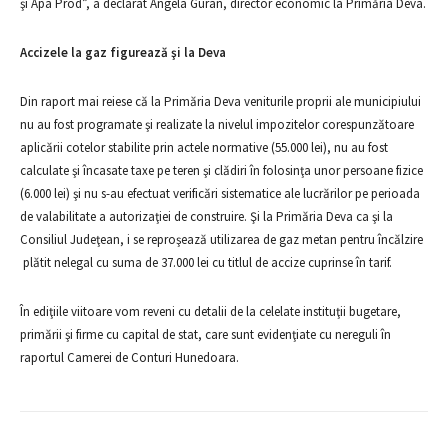
şi Apa Prod”, a declarat Angela Guran, director economic la Primăria Deva.
Accizele la gaz figurează şi la Deva
Din raport mai reiese că la Primăria Deva veniturile proprii ale municipiului
nu au fost programate şi realizate la nivelul impozitelor corespunzătoare
aplicării cotelor stabilite prin actele normative (55.000 lei), nu au fost
calculate şi încasate taxe pe teren şi clădiri în folosinţa unor persoane fizice
(6.000 lei) şi nu s-au efectuat verificări sistematice ale lucrărilor pe perioada
de valabilitate a autorizaţiei de construire. Şi la Primăria Deva ca şi la
Consiliul Judeţean, i se reproşează utilizarea de gaz metan pentru încălzire
plătit nelegal cu suma de 37.000 lei cu titlul de accize cuprinse în tarif.
În ediţiile viitoare vom reveni cu detalii de la celelate instituţii bugetare,
primării şi firme cu capital de stat, care sunt evidenţiate cu nereguli în
raportul Camerei de Conturi Hunedoara.