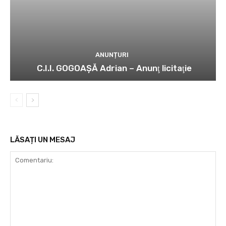
ANUNȚURI
C.I.I. GOGOAŞĂ Adrian – Anunţ licitaţie
LĂSAȚI UN MESAJ