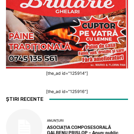
[the_ad id="125914"]
[the_ad id="125916"]
ȘTIRI RECENTE
ANUNȚURI
ASOCIAȚIA COMPOSESORALĂ
GALBENU PRISLOP – Anunţ public