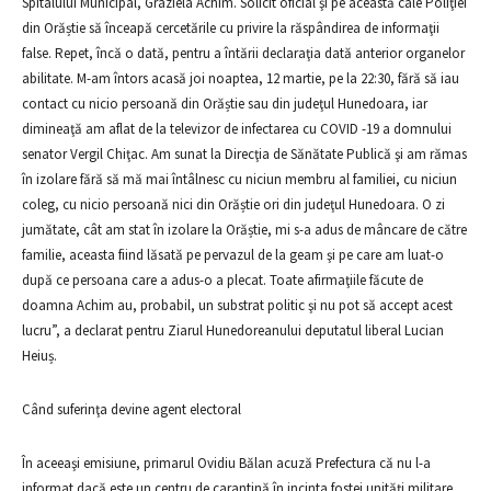
Spitalului Municipal, Graziela Achim. Solicit oficial şi pe această cale Poliţiei
din Orăștie să înceapă cercetările cu privire la răspândirea de informaţii
false. Repet, încă o dată, pentru a întării declaraţia dată anterior organelor
abilitate. M-am întors acasă joi noaptea, 12 martie, pe la 22:30, fără să iau
contact cu nicio persoană din Orăștie sau din judeţul Hunedoara, iar
dimineaţă am aflat de la televizor de infectarea cu COVID -19 a domnului
senator Vergil Chiţac. Am sunat la Direcţia de Sănătate Publică şi am rămas
în izolare fără să mă mai întâlnesc cu niciun membru al familiei, cu niciun
coleg, cu nicio persoană nici din Orăștie ori din judeţul Hunedoara. O zi
jumătate, cât am stat în izolare la Orăștie, mi s-a adus de mâncare de către
familie, aceasta fiind lăsată pe pervazul de la geam şi pe care am luat-o
după ce persoana care a adus-o a plecat. Toate afirmaţiile făcute de
doamna Achim au, probabil, un substrat politic şi nu pot să accept acest
lucru”, a declarat pentru Ziarul Hunedoreanului deputatul liberal Lucian
Heiuș.
Când suferinţa devine agent electoral
În aceeaşi emisiune, primarul Ovidiu Bălan acuză Prefectura că nu l-a
informat dacă este un centru de carantină în incinta fostei unităţi militare.