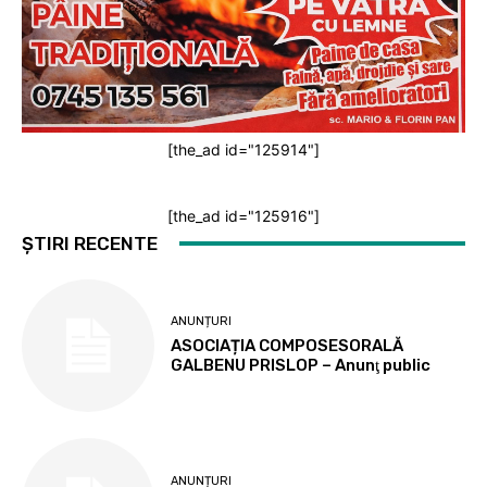
[the_ad id="125914"]
[the_ad id="125916"]
ȘTIRI RECENTE
ANUNȚURI
ASOCIAȚIA COMPOSESORALĂ
GALBENU PRISLOP – Anunţ public
ANUNȚURI