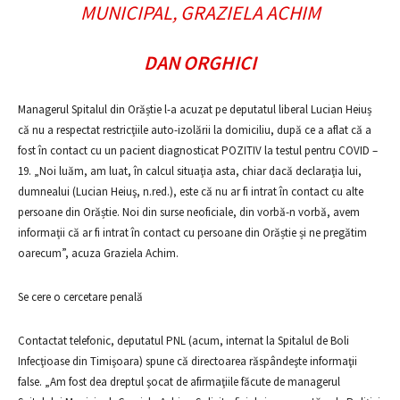
MUNICIPAL, GRAZIELA ACHIM
DAN ORGHICI
Managerul Spitalul din Orăștie l-a acuzat pe deputatul liberal Lucian Heiuș
că nu a respectat restricţiile auto-izolării la domiciliu, după ce a aflat că a
fost în contact cu un pacient diagnosticat POZITIV la testul pentru COVID –
19. „Noi luăm, am luat, în calcul situaţia asta, chiar dacă declaraţia lui,
dumnealui (Lucian Heiuş, n.red.), este că nu ar fi intrat în contact cu alte
persoane din Orăștie. Noi din surse neoficiale, din vorbă-n vorbă, avem
informaţii că ar fi intrat în contact cu persoane din Orăștie și ne pregătim
oarecum”, acuza Graziela Achim.
Se cere o cercetare penală
Contactat telefonic, deputatul PNL (acum, internat la Spitalul de Boli
Infecţioase din Timişoara) spune că directoarea răspândeşte informaţii
false. „Am fost dea dreptul şocat de afirmaţiile făcute de managerul