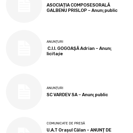
ASOCIAȚIA COMPOSESORALĂ
GALBENU PRISLOP – Anunţ public
ANUNȚURI
C.I.I. GOGOAŞĂ Adrian – Anunţ
licitaţie
ANUNȚURI
SC VARDEV SA – Anunţ public
COMUNICATE DE PRESĂ
U.A.T Orașul Călan – ANUNȚ DE