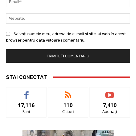
Web
Salvați numele meu, adresa de e-mail și site-ul web în acest
browser pentru data viitoare i comentariu.
STAI CONECTAT
17,116
110
7,410
Fani
Cititori
Abonați