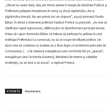
„Oficial nu avem date, deşi am trimis adrese D irecţiei de Sănătate Publică şi
Prefecturii judeţului Hunedoara în urmă cu două săptămâni, dar şi
săptămâna trecută. Nu am primit nici un răspuns”, acuză primarul Ovidiu
Bălan. În direct a intervenit prefectul Vasilică Potecă cu precizări. „Aș vrea să
clarificăm rapid nişte lucruri, altfel riscăm să dezinformăm pe toată lumea.
Vreau să-i spun domnului Bălan că trebuia să participe la şedinţa la care
Instituţia Prefectului l-a convocat, nu să se ocupe de răfuieli politice. Iar
dacă vrea să continue cu acestea să o facă după ce se termină perioada de
Coronavirus. (…) Să citească mesajele pe care i le trimite ISU pe „special”,
mesajele pe care i le trimite Guvernul, Ministerul de Interne şi celelalte
(instituţii), nu să vină și să acuze”, a replicat Potecă.
ETICHETE
Hunedoara