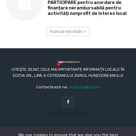
PARTICIPARE pentru acordare de
finanțare nerambursabilă pentru
activități nonprofit de interes local
Încărcați mai multe
CITEȘTE ZILNIC CELE MAI IMPORTANTE INFORMAȚII LOCALE ÎN
EDIȚIA ON_LINE A COTIDIANULUI ZIARUL HUNEDOREANULUI
Contactează-ne:
redactia@zhd.ro
[the_ad id="120597"]
We use cookies to ensure that we give you the best