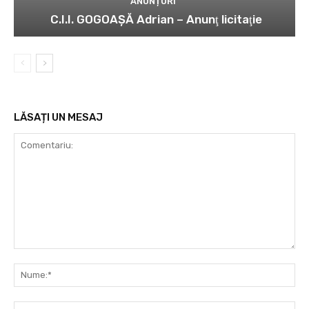
ANUNȚURI
C.I.I. GOGOAŞĂ Adrian – Anunţ licitaţie
LĂSAȚI UN MESAJ
Comentariu:
Nu
Ema