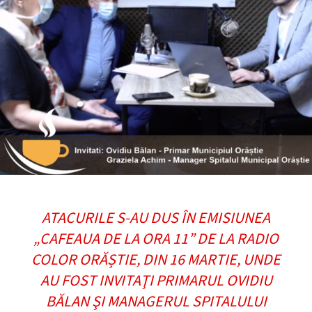
ATACURILE S-AU DUS ÎN EMISIUNEA
„CAFEAUA DE LA ORA 11” DE LA RADIO
COLOR ORĂȘTIE, DIN 16 MARTIE, UNDE
AU FOST INVITAŢI PRIMARUL OVIDIU
BĂLAN ŞI MANAGERUL SPITALULUI