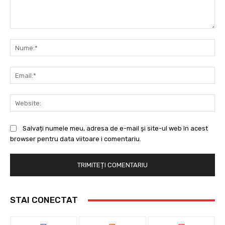
Comentariu:
Nu
Ema
Web
Salvați numele meu, adresa de e-mail și site-ul web în acest
browser pentru data viitoare i comentariu.
STAI CONECTAT