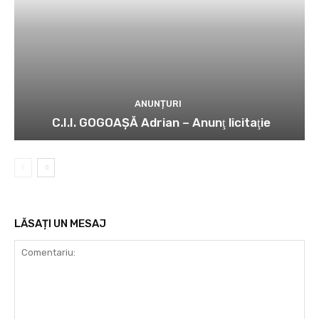
ANUNȚURI
C.I.I. GOGOAŞĂ Adrian – Anunţ licitaţie
LĂSAȚI UN MESAJ