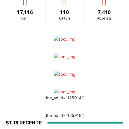
17,116
110
7,410
Fani
Cititori
Abonați
[the_ad id="125914"]
[the_ad id="125916"]
ȘTIRI RECENTE