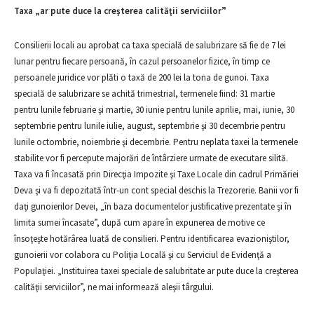
Taxa „ar pute duce la creşterea calităţii serviciilor”
Consilierii locali au aprobat ca taxa specială de salubrizare să fie de 7 lei
lunar pentru fiecare persoană, în cazul persoanelor fizice, în timp ce
persoanele juridice vor plăti o taxă de 200 lei la tona de gunoi. Taxa
specială de salubrizare se achită trimestrial, termenele fiind: 31 martie
pentru lunile februarie şi martie, 30 iunie pentru lunile aprilie, mai, iunie, 30
septembrie pentru lunile iulie, august, septembrie şi 30 decembrie pentru
lunile octombrie, noiembrie şi decembrie. Pentru neplata taxei la termenele
stabilite vor fi percepute majorări de întârziere urmate de executare silită.
Taxa va fi încasată prin Direcţia Impozite şi Taxe Locale din cadrul Primăriei
Deva şi va fi depozitată într-un cont special deschis la Trezorerie. Banii vor fi
daţi gunoierilor Devei, „în baza documentelor justificative prezentate şi în
limita sumei încasate”, după cum apare în expunerea de motive ce
însoţeşte hotărârea luată de consilieri. Pentru identificarea evazioniştilor,
gunoierii vor colabora cu Poliţia Locală şi cu Serviciul de Evidenţă a
Populaţiei. „Instituirea taxei speciale de salubritate ar pute duce la creşterea
calităţii serviciilor”, ne mai informează aleşii târgului.