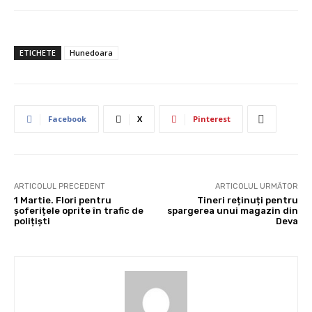
ETICHETE
Hunedoara
Facebook
X
Pinterest
ARTICOLUL PRECEDENT
ARTICOLUL URMĂTOR
1 Martie. Flori pentru
Tineri reținuți pentru
șoferițele oprite în trafic de
spargerea unui magazin din
polițiști
Deva