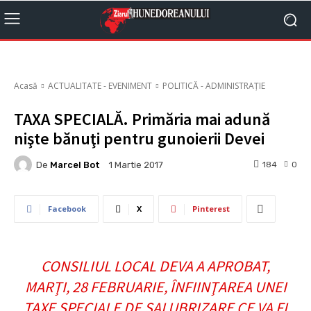
Acasă
ACTUALITATE - EVENIMENT
POLITICĂ - ADMINISTRAȚIE
TAXA SPECIALĂ. Primăria mai adună
nişte bănuţi pentru gunoierii Devei
De
Marcel Bot
184
0
1 Martie 2017
Facebook
X
Pinterest
CONSILIUL LOCAL DEVA A APROBAT,
MARŢI, 28 FEBRUARIE, ÎNFIINŢAREA UNEI
TAXE SPECIALE DE SALUBRIZARE CE VA FI