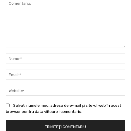
Comentariu:
Nu
Ema
Web
Salvați numele meu, adresa de e-mail și site-ul web în acest
browser pentru data viitoare i comentariu.