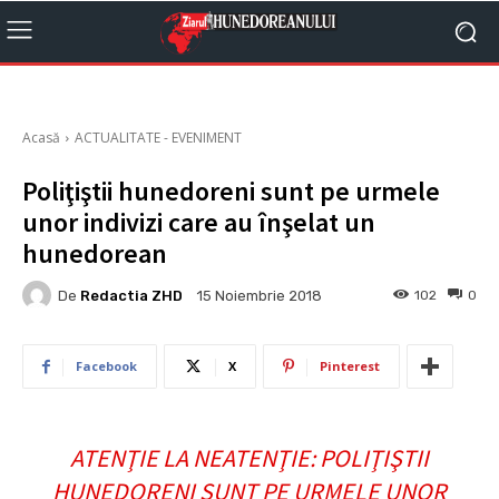
Acasă
ACTUALITATE - EVENIMENT
Poliţiştii hunedoreni sunt pe urmele
unor indivizi care au înşelat un
hunedorean
De
Redactia ZHD
102
0
15 Noiembrie 2018
Facebook
X
Pinterest
ATENŢIE LA NEATENŢIE: POLIŢIŞTII
HUNEDORENI SUNT PE URMELE UNOR