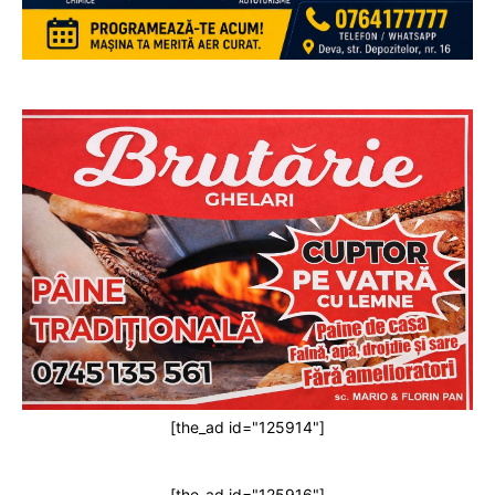
[the_ad id="125914"]
[the_ad id="125916"]