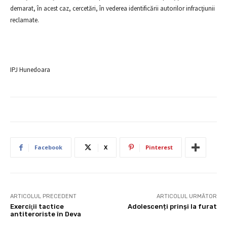
demarat, în acest caz, cercetări, în vederea identificării autorilor infracţiunii
reclamate.
IPJ Hunedoara
Facebook
X
Pinterest
ARTICOLUL PRECEDENT
ARTICOLUL URMĂTOR
Exerciţii tactice
Adolescenți prinși la furat
antiteroriste în Deva