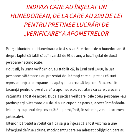
INDIVIZI CARE AU ÎNŞELAT UN
HUNEDOREAN, DE LA CARE AU 290 DE LEI
PENTRU PRETINSE LUCRĂRI DE
„VERIFICARE” A APOMETRELOR
Poliția Municipiului Hunedoara a fost sesizată telefonic de o hunedoreancă
despre faptul că tatăl său, în vârstă de 91 de ani, a fost înșelat de două
persoane necunoscute.
Poliţiştii, în urma verificărilor, au stabilit că, în jurul orei 14:00, la ușa
persoanei vătămate s-au prezentat doi bărbaţi care au pretins că sunt
reprezentanţi ai companiei de apă și i-au cerut să le permită accesul în
locuinţă pentru o „verificare” a apometrelor, solicitare cu care persoana
vătămată a fost de acord. După așa-zisa verificare, cele două persoane i-au
pretins părții vătămate 290 de lei și un cupon de pensie, acesta înmânându-
le banii și cuponul de pensie (fără a primi, însă, în schimb, vreun document
justificativ).
Ulterior, bărbatul a vorbit cu fiica sa şi a înțeles că a fost victimă a unei
infracţiuni de înşelăciune, motiv pentru care s-a adresat poliţiştilor, care au