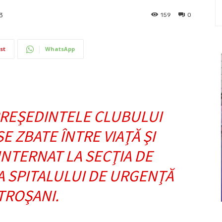
159
0
3
st
WhatsApp
REŞEDINTELE CLUBULUI
E ZBATE ÎNTRE VIAŢĂ ŞI
INTERNAT LA SECŢIA DE
A SPITALULUI DE URGENŢĂ
TROŞANI.