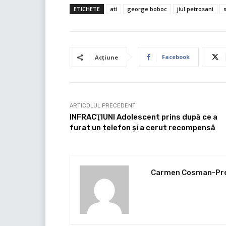
ETICHETE
ati
george boboc
jiul petrosani
s
Facebook
Acțiune
ARTICOLUL PRECEDENT
INFRACŢIUNI Adolescent prins după ce a
furat un telefon şi a cerut recompensă
Carmen Cosman-Pr