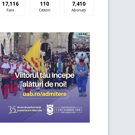
17,116
110
7,410
Fani
Cititori
Abonați