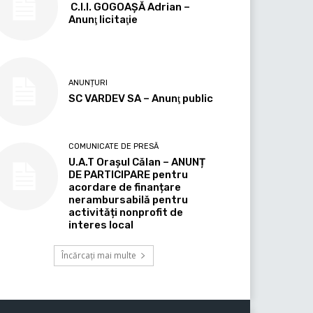
C.I.I. GOGOAŞĂ Adrian –
Anunţ licitaţie
ANUNȚURI
SC VARDEV SA – Anunţ public
COMUNICATE DE PRESĂ
U.A.T Orașul Călan – ANUNȚ
DE PARTICIPARE pentru
acordare de finanțare
nerambursabilă pentru
activități nonprofit de
interes local
Încărcați mai multe