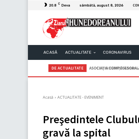
C
CO
20.8
Deva
sâmbătă, august 8, 2026
ACASĂ
ACTUALITATE
CORONAVIRUS
DE ACTUALITATE
C.I.I. GOGOAŞĂ Adrian – An
Acasă
ACTUALITATE - EVENIMENT
Preşedintele Clubulu
gravă la spital