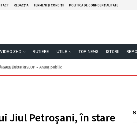
NTACT
REDACŢIA
TERMENI ȘI CONDIȚII
POLITICA DE CONFIDENȚIALITATE
VIDEO ZHD
RUTIERE
UTILE
TOP NEWS
ISTORII
REPO
unţ licitaţie
S
i Jiul Petroşani, în stare