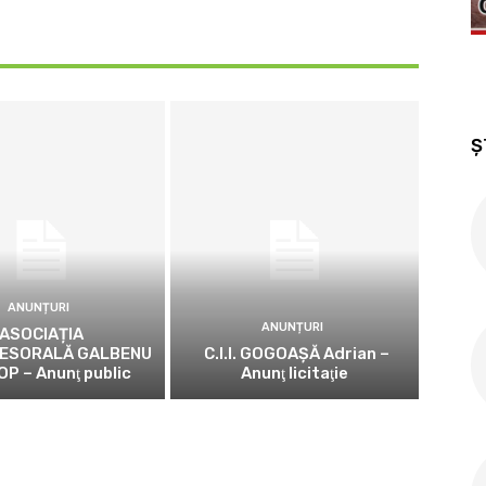
Ș
ANUNȚURI
ANUNȚURI
ASOCIAȚIA
ESORALĂ GALBENU
C.I.I. GOGOAŞĂ Adrian –
OP – Anunţ public
Anunţ licitaţie