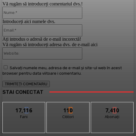
Vă rugăm să introduceți comentariul dvs.!
Nume:*
Introduceți aici numele dvs.
Email:*
Ați introdus o adresă de e-mail incorectă!
Vă rugăm să introduceți adresa dvs. de e-mail aici
Website:
Salvați numele meu, adresa de e-mail și site-ul web în acest
browser pentru data viitoare i comentariu.
STAI CONECTAT
17,116
110
7,410
Fani
Cititori
Abonați