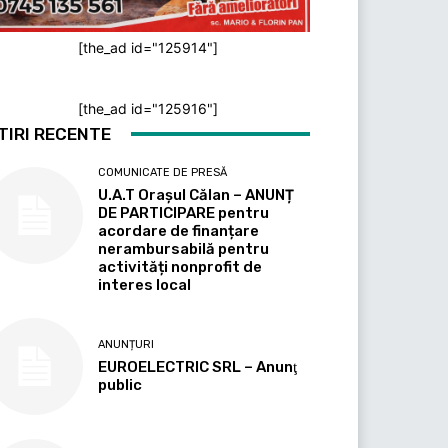
[the_ad id="125914"]
[the_ad id="125916"]
TIRI RECENTE
COMUNICATE DE PRESĂ
U.A.T Orașul Călan – ANUNȚ
DE PARTICIPARE pentru
acordare de finanțare
nerambursabilă pentru
activități nonprofit de
interes local
ANUNȚURI
EUROELECTRIC SRL – Anunţ
public