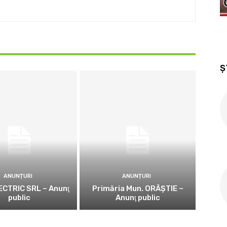
Ș
ANUNȚURI
ANUNȚURI
CTRIC SRL – Anunţ
Primăria Mun. ORĂȘTIE –
public
Anunţ public