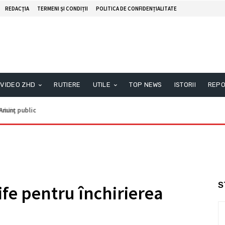
REDACŢIA
TERMENI ȘI CONDIȚII
POLITICA DE CONFIDENȚIALITATE
VIDEO ZHD
RUTIERE
UTILE
TOP NEWS
ISTORII
REPO
nunţ public
S
fe pentru închirierea