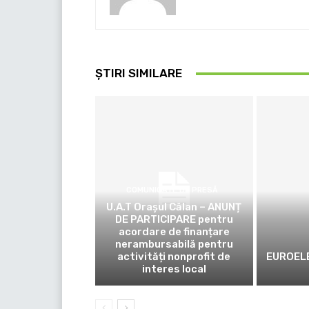
ȘTIRI SIMILARE
COMUNICATE DE PRESĂ
U.A.T Orașul Călan – ANUNȚ
DE PARTICIPARE pentru
acordare de finanțare
nerambursabilă pentru
activități nonprofit de
EUROELE
interes local