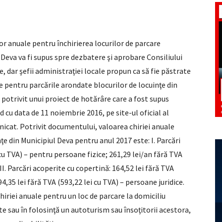
lor anuale pentru închirierea locurilor de parcare
 Deva va fi supus spre dezbatere şi aprobare Consiliului
e, dar şefii administraţiei locale propun ca să fie păstrate
le pentru parcările arondate blocurilor de locuinţe din
otrivit unui proiect de hotărâre care a fost supus
 cu data de 11 noiembrie 2016, pe site-ul oficial al
nicat. Potrivit documentului, valoarea chiriei anuale
ţe din Municipiul Deva pentru anul 2017 este: I. Parcări
cu TVA) – pentru persoane fizice; 261,29 lei/an fără TVA
II. Parcări acoperite cu copertină: 164,52 lei fără TVA
4,35 lei fără TVA (593,22 lei cu TVA) – persoane juridice.
 chiriei anuale pentru un loc de parcare la domiciliu
te sau în folosinţă un autoturism sau însoţitorii acestora,