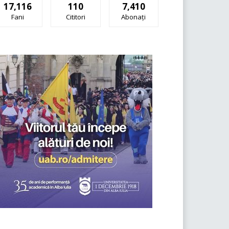
17,116
110
7,410
Fani
Cititori
Abonați