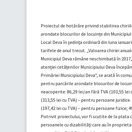
Proiectul de hotărâre privind stabilirea chirii
arondate blocurilor de locuinţe din Municipiul
Local Deva în şedinţa ordinară din luna ianuari
tarifele de anul trecut. „Valoarea chiriei anua
Municipiul Deva rămâne neschimbată în 2017, p
atenţiei cetăţenilor Municipiului Deva începând
Primăriei Municipiului Deva”, se arată în comu
pentru parcările arondate blocurilor de locuin
neacoperite: 86,29 lei/an fără TVA (103,55 lei 
(313,55 lei cu TVA) – pentru persoane juridice. 
(197,42 lei cu TVA) – pentru persoane fizice; 49
Potrivit proiectului, vor fi scutite de la plata
persoanele cu dizabilităţi care au în proprieta