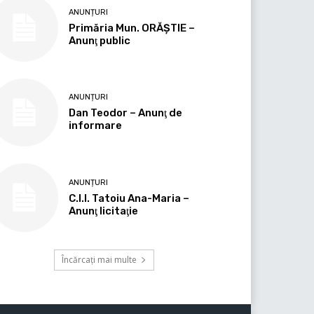
ANUNȚURI
Primăria Mun. ORĂȘTIE –
Anunţ public
ANUNȚURI
Dan Teodor – Anunţ de
informare
ANUNȚURI
C.I.I. Tatoiu Ana-Maria –
Anunţ licitaţie
Încărcați mai multe