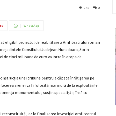
242
0
st
WhatsApp
at eligibil proiectul de reabilitare a Amfiteatrului roman
președintele Consiliului Județean Hunedoara, Sorin
iei de cinci milioane de euro va intra în etapa de
econstrucția unei tribune pentru a căpăta înfăţişarea pe
refacerea arenei va fi folosită marmură de la exploatările
onenţa monumentului, susţin specialiştii, însă cu
 reconstituită, iar la finalizarea investiţiei amfiteatrul