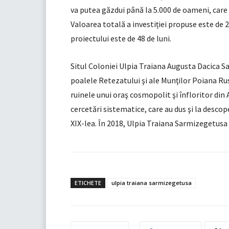
va putea găzdui până la 5.000 de oameni, care 
Valoarea totală a investiției propuse este de 21
proiectului este de 48 de luni.
Situl Coloniei Ulpia Traiana Augusta Dacica S
poalele Retezatului şi ale Munţilor Poiana Ru
ruinele unui oraş cosmopolit şi înfloritor di
cercetări sistematice, care au dus şi la descop
XIX-lea. În 2018, Ulpia Traiana Sarmizegetusa 
ETICHETE
ulpia traiana sarmizegetusa