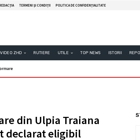
REDACŢIA
TERMENI ȘI CONDIȚII
POLITICA DE CONFIDENȚIALITATE
VIDEO ZHD
RUTIERE
UTILE
TOP NEWS
ISTORII
REPO
formare
S
tare din Ulpia Traiana
 declarat eligibil