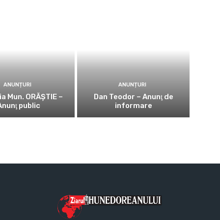
ANUNȚURI
ANUNȚURI
ia Mun. ORĂȘTIE –
Dan Teodor – Anunţ de
Anunţ public
informare