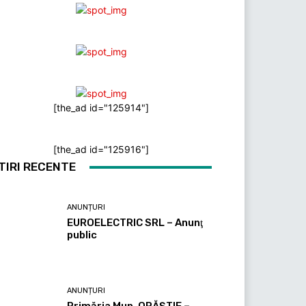
[the_ad id="125914"]
[the_ad id="125916"]
TIRI RECENTE
ANUNȚURI
EUROELECTRIC SRL – Anunţ
public
ANUNȚURI
Primăria Mun. ORĂȘTIE –