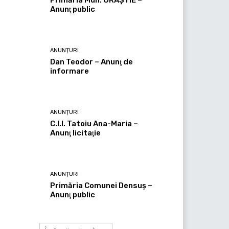
Anunţ public
ANUNȚURI
Dan Teodor – Anunţ de
informare
ANUNȚURI
C.I.I. Tatoiu Ana-Maria –
Anunţ licitaţie
ANUNȚURI
Primăria Comunei Densuş –
Anunţ public