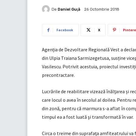
De
Daniel Guţă
26 Octombrie 2018
Facebook
X
Pintere
Agenția de Dezvoltare Regională Vest a declar
din Ulpia Traiana Sarmizegetusa, susține vice
Vasilescu. Potrivit acestuia, proiectul investiț
precontractare.
Lucrările de reabilitare vizează înălţarea și r
care locul o avea în secolul al doilea. Pentru 
din zonă, pentru că marmura s-a aflat în comp
timpul ea a fost luată şi transformată în var.
Circa o treime din suprafaţa amfiteatrului va fi