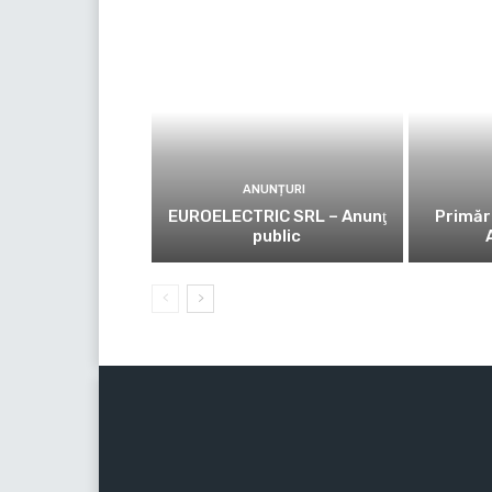
ANUNȚURI
EUROELECTRIC SRL – Anunţ
Primăr
public