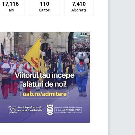
17,116
110
7,410
Fani
Cititori
Abonați