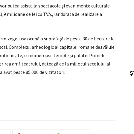
vor putea asista la spectacole şi evenimente culturale.
,9 milioane de lei cu TVA., iar durata de realizare a
armizegetusa ocupă o suprafaţă de peste 30 de hectare la
scăi. Complexul arheologic al capitalei romane dezvăluie
n Antichitate, cu numeroase temple şi palate. Primele
erirea amfiteatrului, datează de la mijlocul secolului al
a avut peste 85.000 de vizitatori.
Ș