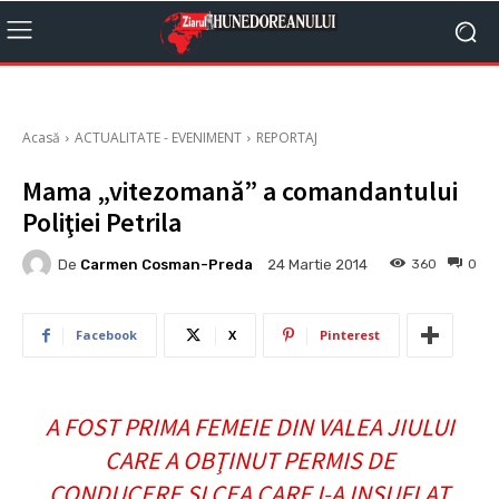
Acasă
ACTUALITATE - EVENIMENT
REPORTAJ
Mama „vitezomană” a comandantului
Poliţiei Petrila
De
Carmen Cosman-Preda
360
0
24 Martie 2014
Facebook
X
Pinterest
A FOST PRIMA FEMEIE DIN VALEA JIULUI
CARE A OBŢINUT PERMIS DE
CONDUCERE ŞI CEA CARE I-A INSUFLAT