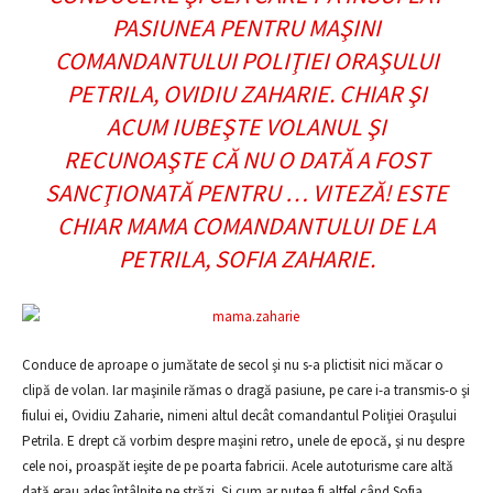
PASIUNEA PENTRU MAŞINI
COMANDANTULUI POLIŢIEI ORAŞULUI
PETRILA, OVIDIU ZAHARIE. CHIAR ŞI
ACUM IUBEŞTE VOLANUL ŞI
RECUNOAŞTE CĂ NU O DATĂ A FOST
SANCŢIONATĂ PENTRU … VITEZĂ! ESTE
CHIAR MAMA COMANDANTULUI DE LA
PETRILA, SOFIA ZAHARIE.
Conduce de aproape o jumătate de secol şi nu s-a plictisit nici măcar o
clipă de volan. Iar maşinile rămas o dragă pasiune, pe care i-a transmis-o şi
fiului ei, Ovidiu Zaharie, nimeni altul decât comandantul Poliţiei Oraşului
Petrila. E drept că vorbim despre maşini retro, unele de epocă, şi nu despre
cele noi, proaspăt ieşite de pe poarta fabricii. Acele autoturisme care altă
dată erau ades întâlnite pe străzi. Şi cum ar putea fi altfel când Sofia