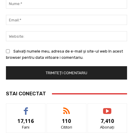
Nu
Ema
Web
Salvați numele meu, adresa de e-mail și site-ul web în acest
browser pentru data viitoare i comentariu.
STAI CONECTAT
17,116
110
7,410
Fani
Cititori
Abonați