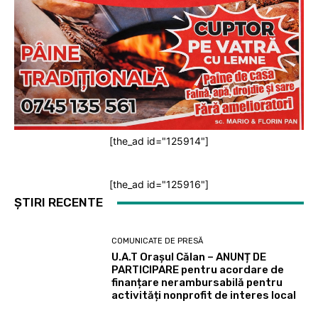
[the_ad id="125914"]
[the_ad id="125916"]
ȘTIRI RECENTE
COMUNICATE DE PRESĂ
U.A.T Orașul Călan – ANUNȚ DE
PARTICIPARE pentru acordare de
finanțare nerambursabilă pentru
activități nonprofit de interes local