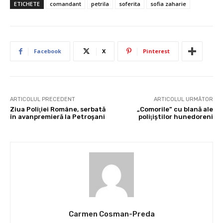
ETICHETE
comandant
petrila
soferita
sofia zaharie
Facebook
X
Pinterest
ARTICOLUL PRECEDENT
ARTICOLUL URMĂTOR
Ziua Poliţiei Române, serbată
„Comorile” cu blană ale
în avanpremieră la Petroşani
poliţiştilor hunedoreni
Carmen Cosman-Preda