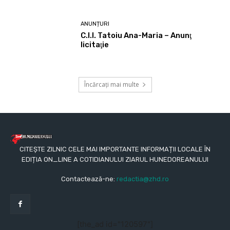
ANUNȚURI
C.I.I. Tatoiu Ana-Maria – Anunţ
licitaţie
Încărcați mai multe
CITEȘTE ZILNIC CELE MAI IMPORTANTE INFORMAȚII LOCALE ÎN
EDIȚIA ON_LINE A COTIDIANULUI ZIARUL HUNEDOREANULUI
Contactează-ne:
redactia@zhd.ro
[the_ad id="120597"]