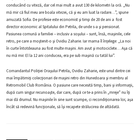
conducând cu viteză, dar cel mai mult a avut 130 de kilometri la oră. „Nu
mă mir că fiul meu are boala vitezei, că şi eu am luat la radare…”, spune
amuzată Sofia. De profesie este economist şi timp de 20 de ani a fost
director economic al Spitalului din Petrila, de unde s-a şi pensionat.
Pasiunea comună a familiei – inclusiv a soşului – sunt, însă, maşinile, cele
retro, pe care a moştenit-o şi Ovidiu Zaharie. Iar mama îl înţelege: „La noi
în curte întotdeauna au fost multe maşini. Am avut şi motociclete… Aşa că
nu mă mir. El la 12 ani conducea, era pe sub maşină cu tatăl lui”.
Comandantul Poliţiei Oraşului Petrila, Ovidiu Zaharie, este unul dintre cei
mai împătimiţi colecţionari de maşini retro din Hunedoara şi membru al
Retromobil Club România. O pasiune care necesită timp, bani şi informaţii,
după cum singur recunoaşte, dar care, după ce te-a prins în „mreje” nu îţi
mai dă drumul. Nu maşinile în sine sunt scumpe, ci recondiţionarea lor, aşa
încât să redevină funcţionale, să îşi recapete strălucirea de altădată.