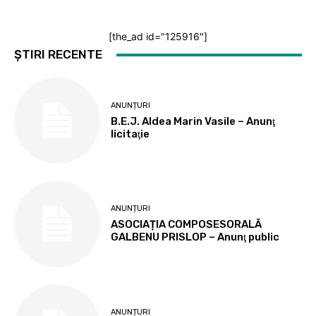
[the_ad id="125916"]
ȘTIRI RECENTE
ANUNȚURI
B.E.J. Aldea Marin Vasile – Anunţ
licitaţie
ANUNȚURI
ASOCIAȚIA COMPOSESORALĂ
GALBENU PRISLOP – Anunţ public
ANUNȚURI