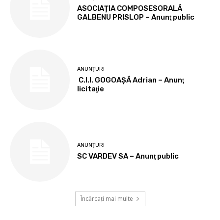
ASOCIAȚIA COMPOSESORALĂ
GALBENU PRISLOP – Anunţ public
ANUNȚURI
C.I.I. GOGOAŞĂ Adrian – Anunţ
licitaţie
ANUNȚURI
SC VARDEV SA – Anunţ public
Încărcați mai multe