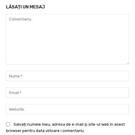
LĂSAȚI UN MESAJ
Comentariu:
Nu
Ema
Web
Salvați numele meu, adresa de e-mail și site-ul web în acest
browser pentru data viitoare i comentariu.