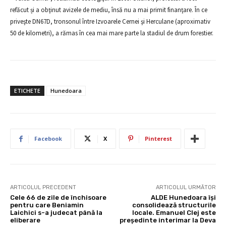
refăcut și a obţinut avizele de mediu, însă nu a mai primit finanţare. În ce
priveşte DN67D, tronsonul între Izvoarele Cernei şi Herculane (aproximativ
50 de kilometri), a rămas în cea mai mare parte la stadiul de drum forestier.
ETICHETE
Hunedoara
Facebook
X
Pinterest
ARTICOLUL PRECEDENT
ARTICOLUL URMĂTOR
Cele 66 de zile de închisoare
ALDE Hunedoara își
pentru care Beniamin
consolidează structurile
Laichici s-a judecat până la
locale. Emanuel Clej este
eliberare
președinte interimar la Deva