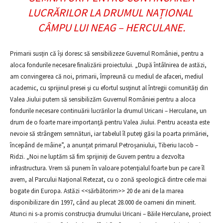
LUCRĂRILOR LA DRUMUL NAȚIONAL
CÂMPU LUI NEAG – HERCULANE.
Primarii susțin că își doresc să sensibilizeze Guvernul României, pentru a
aloca fondurile necesare finalizării proiectului. „După întâlnirea de astăzi,
am convingerea că noi, primarii, împreună cu mediul de afaceri, mediul
academic, cu sprijinul presei şi cu efortul susţinut al întregii comunităţi din
Valea Jiului putem să sensibilizăm Guvernul României pentru a aloca
fondurile necesare continuării lucrărilor la drumul Uricani – Herculane, un
drum de o foarte mare importanţă pentru Valea Jiului. Pentru aceasta este
nevoie să strângem semnături, iar tabelul îl puteţi găsi la poarta primăriei,
începând de mâine”, a anunțat primarul Petroșaniului, Tiberiu Iacob –
Ridzi. „Noi ne luptăm să fim sprijiniţi de Guvern pentru a dezvolta
infrastructura. Vrem să punem în valoare potenţialul foarte bun pe care îl
avem, al Parcului Naţional Retezat, cu o zonă speologică dintre cele mai
bogate din Europa. Astăzi <<sărbătorim>> 20 de ani de la marea
disponibilizare din 1997, când au plecat 28.000 de oameni din minerit.
Atunci ni s-a promis construcţia drumului Uricani – Băile Herculane, proiect