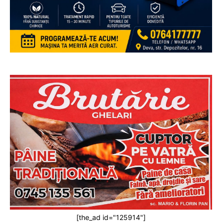
[the_ad id="125914"]