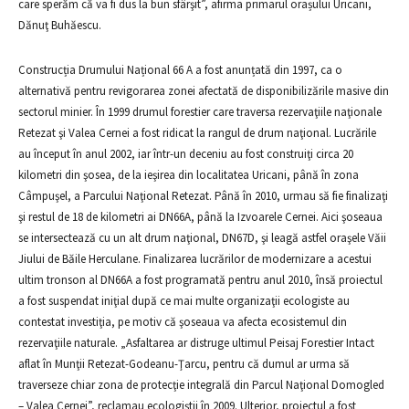
care sperăm că va fi dus la bun sfârşit”, afirma primarul orașului Uricani,
Dănuţ Buhăescu.
Construcția Drumului Național 66 A a fost anunțată din 1997, ca o
alternativă pentru revigorarea zonei afectată de disponibilizările masive din
sectorul minier. În 1999 drumul forestier care traversa rezervaţiile naţionale
Retezat şi Valea Cernei a fost ridicat la rangul de drum naţional. Lucrările
au început în anul 2002, iar într-un deceniu au fost construiţi circa 20
kilometri din şosea, de la ieşirea din localitatea Uricani, până în zona
Câmpuşel, a Parcului Naţional Retezat. Până în 2010, urmau să fie finalizaţi
şi restul de 18 de kilometri ai DN66A, până la Izvoarele Cernei. Aici şoseaua
se intersectează cu un alt drum naţional, DN67D, şi leagă astfel oraşele Văii
Jiului de Băile Herculane. Finalizarea lucrărilor de modernizare a acestui
ultim tronson al DN66A a fost programată pentru anul 2010, însă proiectul
a fost suspendat iniţial după ce mai multe organizaţii ecologiste au
contestat investiţia, pe motiv că şoseaua va afecta ecosistemul din
rezervaţiile naturale. „Asfaltarea ar distruge ultimul Peisaj Forestier Intact
aflat în Munţii Retezat-Godeanu-Ţarcu, pentru că dumul ar urma să
traverseze chiar zona de protecţie integrală din Parcul Naţional Domogled
– Valea Cernei”, reclamau ecologiştii în 2009. Ulterior, proiectul a fost