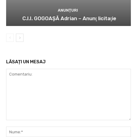
ANUNȚURI
C.I.I. GOGOAŞĂ Adrian – Anunţ licitaţie
LĂSAȚI UN MESAJ
Comentariu:
Nu