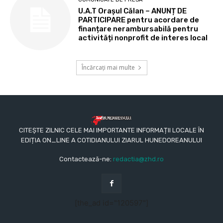
U.A.T Orașul Călan – ANUNȚ DE
PARTICIPARE pentru acordare de
finanțare nerambursabilă pentru
activități nonprofit de interes local
Încărcați mai multe
CITEȘTE ZILNIC CELE MAI IMPORTANTE INFORMAȚII LOCALE ÎN
EDIȚIA ON_LINE A COTIDIANULUI ZIARUL HUNEDOREANULUI
Contactează-ne:
redactia@zhd.ro
[the_ad id="120597"]