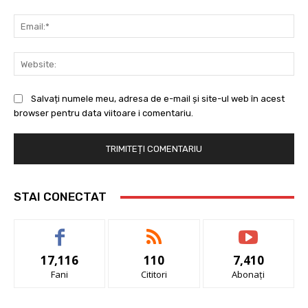
Ema
Web
Salvați numele meu, adresa de e-mail și site-ul web în acest
browser pentru data viitoare i comentariu.
STAI CONECTAT
17,116
110
7,410
Fani
Cititori
Abonați