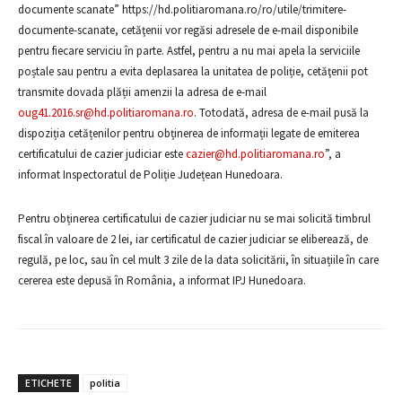
documente scanate” https://hd.politiaromana.ro/ro/utile/trimitere-
documente-scanate, cetăţenii vor regăsi adresele de e-mail disponibile
pentru fiecare serviciu în parte. Astfel, pentru a nu mai apela la serviciile
poștale sau pentru a evita deplasarea la unitatea de poliție, cetăţenii pot
transmite dovada plății amenzii la adresa de e-mail
oug41.2016.sr@hd.politiaromana.ro
. Totodată, adresa de e-mail pusă la
dispoziția cetățenilor pentru obținerea de informații legate de emiterea
certificatului de cazier judiciar este
cazier@hd.politiaromana.ro
”, a
informat Inspectoratul de Poliție Județean Hunedoara.
Pentru obținerea certificatului de cazier judiciar nu se mai solicită timbrul
fiscal în valoare de 2 lei, iar certificatul de cazier judiciar se eliberează, de
regulă, pe loc, sau în cel mult 3 zile de la data solicitării, în situațiile în care
cererea este depusă în România, a informat IPJ Hunedoara.
ETICHETE
politia