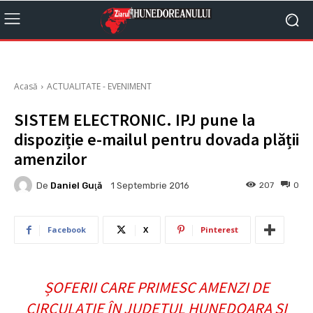
Acasă
ACTUALITATE - EVENIMENT
SISTEM ELECTRONIC. IPJ pune la
dispoziție e-mailul pentru dovada plății
amenzilor
De
Daniel Guţă
207
0
1 Septembrie 2016
Facebook
X
Pinterest
ȘOFERII CARE PRIMESC AMENZI DE
CIRCULAȚIE ÎN JUDEȚUL HUNEDOARA ȘI