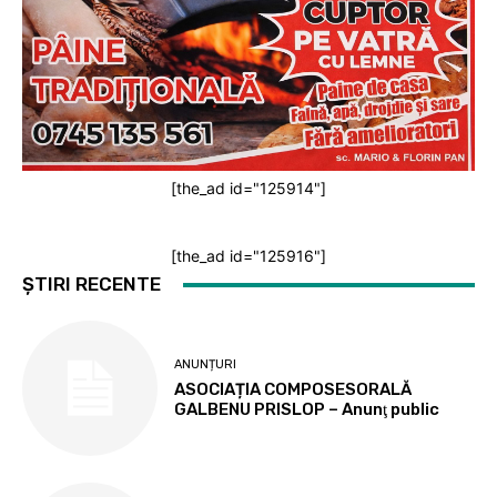
[the_ad id="125914"]
[the_ad id="125916"]
ȘTIRI RECENTE
ANUNȚURI
ASOCIAȚIA COMPOSESORALĂ
GALBENU PRISLOP – Anunţ public