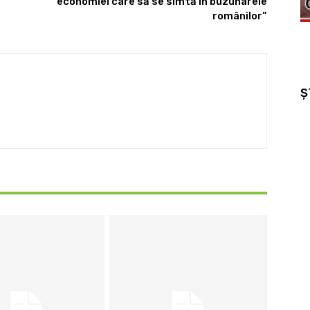
economiei care să se simtă în buzunarele
românilor”
Ș