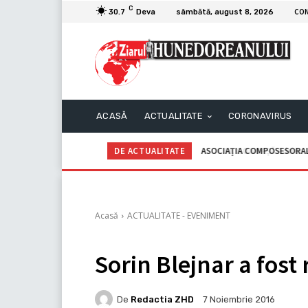
C
CO
30.7
Deva
sâmbătă, august 8, 2026
ACASĂ
ACTUALITATE
CORONAVIRUS
DE ACTUALITATE
ASOCIAȚIA COMPOSESORALĂ G
C.I.I. GOGOAŞĂ Adrian – An
Acasă
ACTUALITATE - EVENIMENT
Sorin Blejnar a fost
De
Redactia ZHD
7 Noiembrie 2016