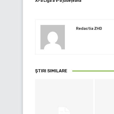
XI-a Liga a V-a județeană
Redactia ZHD
ȘTIRI SIMILARE