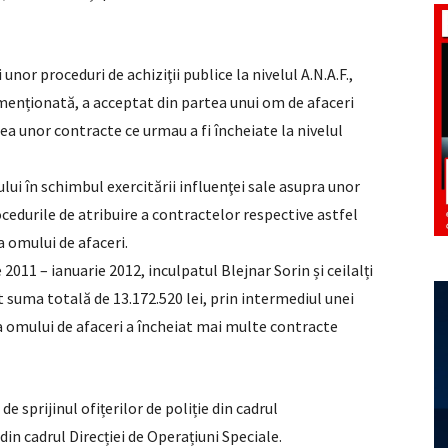
 unor proceduri de achiziţii publice la nivelul A.N.A.F.,
 menționată, a acceptat din partea unui om de afaceri
a unor contracte ce urmau a fi încheiate la nivelul
ului în schimbul exercitării influenţei sale asupra unor
cedurile de atribuire a contractelor respective astfel
a omului de afaceri.
011 – ianuarie 2012, inculpatul Blejnar Sorin și ceilalți
t suma totală de 13.172.520 lei, prin intermediul unei
a omului de afaceri a încheiat mai multe contracte
e sprijinul ofițerilor de poliție din cadrul
in cadrul Direcției de Operațiuni Speciale.