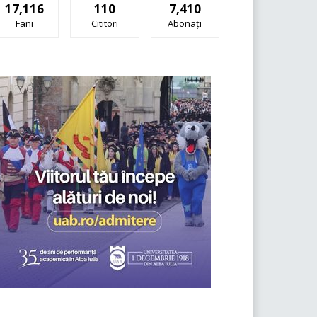
17,116
110
7,410
Fani
Cititori
Abonați