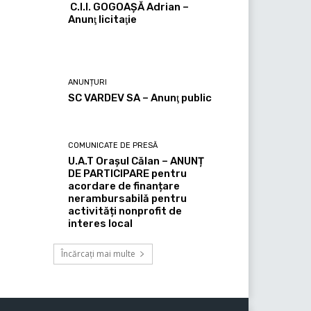
C.I.I. GOGOAŞĂ Adrian –
Anunţ licitaţie
ANUNȚURI
SC VARDEV SA – Anunţ public
COMUNICATE DE PRESĂ
U.A.T Orașul Călan – ANUNȚ
DE PARTICIPARE pentru
acordare de finanțare
nerambursabilă pentru
activități nonprofit de
interes local
Încărcați mai multe