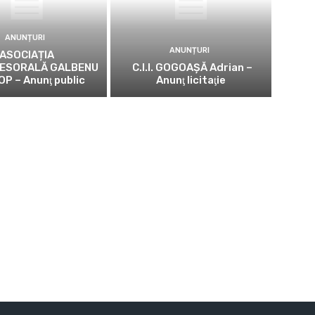
ANUNȚURI
ANUNȚURI
ASOCIAȚIA
ESORALĂ GALBENU
C.I.I. GOGOAŞĂ Adrian –
OP – Anunţ public
Anunţ licitaţie