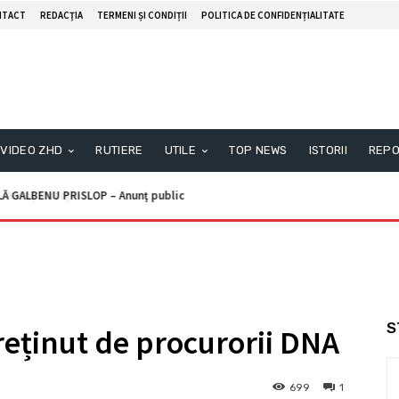
NTACT
REDACŢIA
TERMENI ȘI CONDIȚII
POLITICA DE CONFIDENȚIALITATE
VIDEO ZHD
RUTIERE
UTILE
TOP NEWS
ISTORII
REPO
ALBENU PRISLOP – Anunţ public
unţ licitaţie
S
 reținut de procurorii DNA
699
1