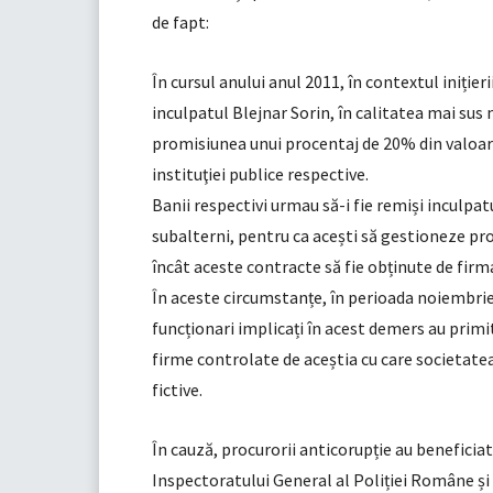
de fapt:
În cursul anului anul 2011, în contextul inițierii
inculpatul Blejnar Sorin, în calitatea mai sus
promisiunea unui procentaj de 20% din valoare
instituţiei publice respective.
Banii respectivi urmau să-i fie remiși inculpat
subalterni, pentru ca acești să gestioneze pro
încât aceste contracte să fie obținute de firm
În aceste circumstanțe, în perioada noiembrie 2
funcționari implicați în acest demers au primi
firme controlate de aceștia cu care societate
fictive.
În cauză, procurorii anticorupție au beneficiat d
Inspectoratului General al Poliției Române și d