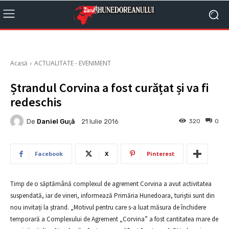
Acasă
ACTUALITATE - EVENIMENT
Ștrandul Corvina a fost curățat și va fi
redeschis
De
Daniel Guţă
320
0
21 Iulie 2016
Facebook
X
Pinterest
Timp de o săptămână complexul de agrement Corvina a avut activitatea
suspendată, iar de vineri, informează Primăria Hunedoara, turiștii sunt din
nou invitați la ștrand. „Motivul pentru care s-a luat măsura de închidere
temporară a Complexului de Agrement „Corvina” a fost cantitatea mare de