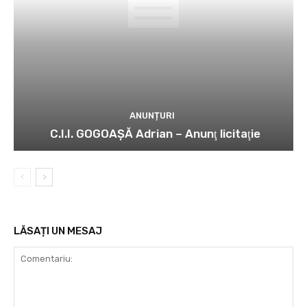
ANUNȚURI
C.I.I. GOGOAŞĂ Adrian – Anunţ licitaţie
LĂSAȚI UN MESAJ