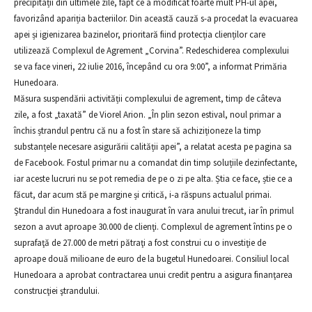
precipitații din ultimele zile, fapt ce a modificat foarte mult PH-ul apei,
favorizând apariția bacteriilor. Din această cauză s-a procedat la evacuarea
apei și igienizarea bazinelor, prioritară fiind protecția clienților care
utilizează Complexul de Agrement „Corvina”. Redeschiderea complexului
se va face vineri, 22 iulie 2016, începând cu ora 9:00”, a informat Primăria
Hunedoara.
Măsura suspendării activității complexului de agrement, timp de câteva
zile, a fost „taxată” de Viorel Arion. „În plin sezon estival, noul primar a
închis ștrandul pentru că nu a fost în stare să achiziționeze la timp
substanțele necesare asigurării calității apei”, a relatat acesta pe pagina sa
de Facebook. Fostul primar nu a comandat din timp soluțiile dezinfectante,
iar aceste lucruri nu se pot remedia de pe o zi pe alta. Știa ce face, știe ce a
făcut, dar acum stă pe margine și critică, i-a răspuns actualul primai.
Ştrandul din Hunedoara a fost inaugurat în vara anului trecut, iar în primul
sezon a avut aproape 30.000 de clienţi. Complexul de agrement întins pe o
suprafaţă de 27.000 de metri pătraţi a fost construi cu o investiţie de
aproape două milioane de euro de la bugetul Hunedoarei. Consiliul local
Hunedoara a aprobat contractarea unui credit pentru a asigura finanţarea
construcţiei ştrandului.