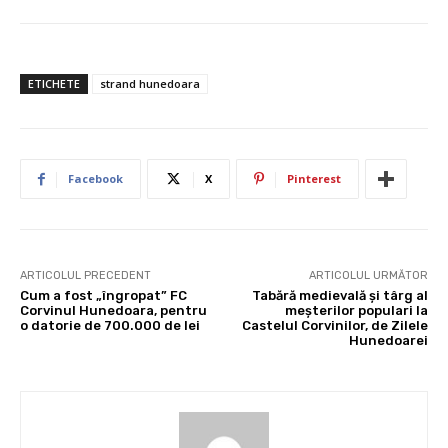
ETICHETE
strand hunedoara
Facebook
X
Pinterest
ARTICOLUL PRECEDENT
ARTICOLUL URMĂTOR
Cum a fost „îngropat” FC
Tabără medievală și târg al
Corvinul Hunedoara, pentru
meșterilor populari la
o datorie de 700.000 de lei
Castelul Corvinilor, de Zilele
Hunedoarei