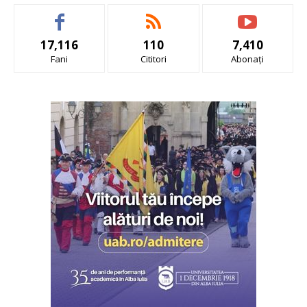
17,116
110
7,410
Fani
Cititori
Abonați