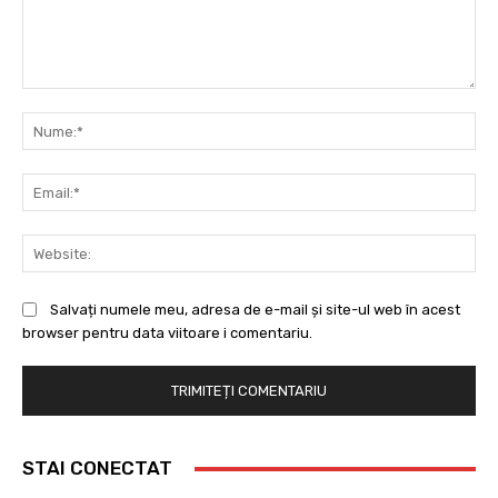
Comentariu:
Nu
Ema
Web
Salvați numele meu, adresa de e-mail și site-ul web în acest
browser pentru data viitoare i comentariu.
STAI CONECTAT