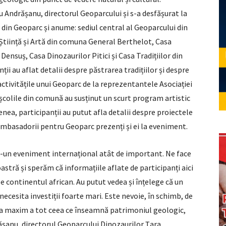
 Andrășanu, directorul Geoparcului și s-a desfășurat la
e din Geoparc și anume: sediul central al Geoparcului din
de Știință și Artă din comuna General Berthelot, Casa
 Densuș, Casa Dinozaurilor Pitici și Casa Tradițiilor din
i au aflat detalii despre păstrarea tradițiilor și despre
ctivitățile unui Geoparc de la reprezentantele Asociației
a școlile din comună au susținut un scurt program artistic
nea, participanții au putut afla detalii despre proiectele
 ambasadorii pentru Geoparc prezenți și ei la eveniment.
tr-un eveniment internațional atât de important. Ne face
tră și sperăm că informațiile aflate de participanți aici
pe continentul african. Au putut vedea și înțelege că un
necesita investiții foarte mari. Este nevoie, în schimb, de
 la maxim a tot ceea ce înseamnă patrimoniul geologic,
rășanu, directorul Geoparcului Dinozaurilor Țara