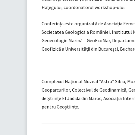
Hațegului, coordonatorul workshop-ului.
Conferința este organizată de Asociația Femei
Societatea Geologică a României, Institutul 
Geoecologie Marină – GeoEcoMar, Departamentu
Geofizică a Universității din București, Bucha
Complexul Național Muzeal ”Astra” Sibiu, Muz
Geoparcurilor, Colectivul de Geodinamică, Geo
de Științe El Jadida din Maroc, Asociația Inte
pentru Geoștiințe.