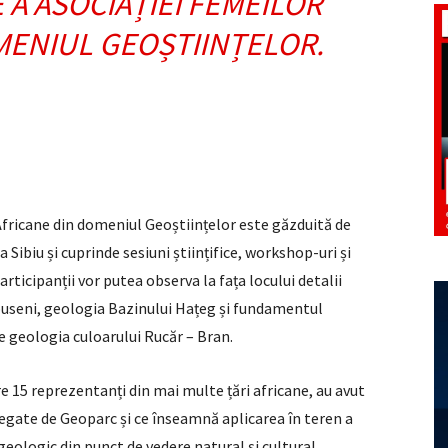
A ASOCIAȚIEI FEMEILOR
MENIUL GEOȘTIINȚELOR.
Africane din domeniul Geoștiințelor este găzduită de
Sibiu și cuprinde sesiuni științifice, workshop-uri și
participanții vor putea observa la fața locului detalii
puseni, geologia Bazinului Hațeg și fundamentul
de geologia culoarului Rucăr – Bran.
are 15 reprezentanți din mai multe țări africane, au avut
legate de Geoparc și ce înseamnă aplicarea în teren a
eologic din punct de vedere natural și cultural.