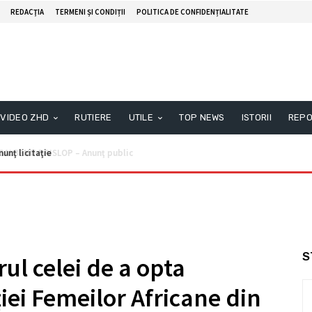
REDACŢIA
TERMENI ȘI CONDIȚII
POLITICA DE CONFIDENȚIALITATE
VIDEO ZHD
RUTIERE
UTILE
TOP NEWS
ISTORII
REPO
unţ licitaţie
S
rul celei de a opta
iei Femeilor Africane din