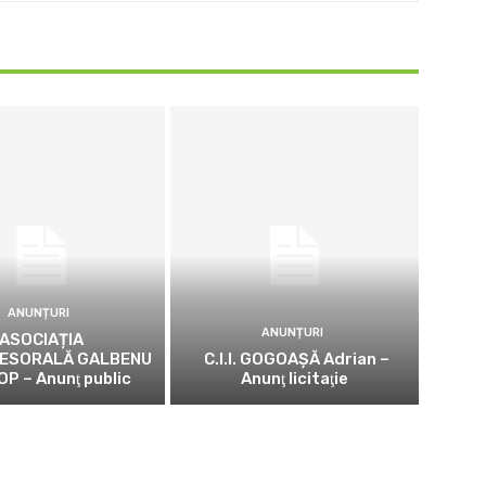
ANUNȚURI
ANUNȚURI
ASOCIAȚIA
ESORALĂ GALBENU
C.I.I. GOGOAŞĂ Adrian –
OP – Anunţ public
Anunţ licitaţie