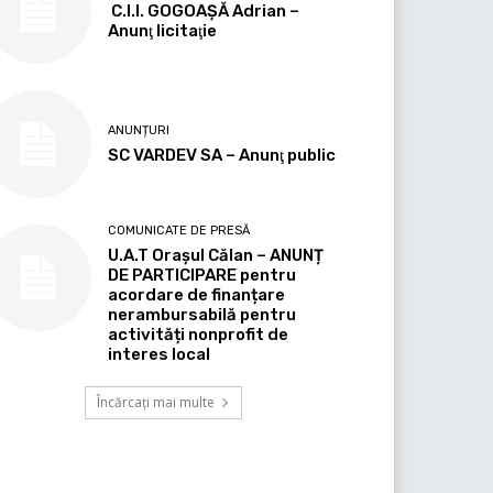
C.I.I. GOGOAŞĂ Adrian –
Anunţ licitaţie
ANUNȚURI
SC VARDEV SA – Anunţ public
COMUNICATE DE PRESĂ
U.A.T Orașul Călan – ANUNȚ
DE PARTICIPARE pentru
acordare de finanțare
nerambursabilă pentru
activități nonprofit de
interes local
Încărcați mai multe