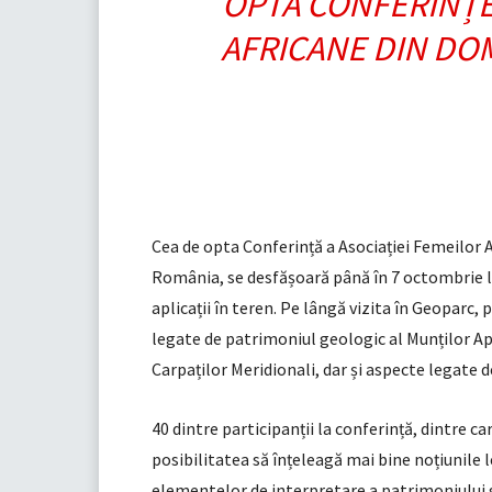
OPTA CONFERINȚE 
AFRICANE DIN DO
Cea de opta Conferință a Asociației Femeilor 
România, se desfășoară până în 7 octombrie la 
aplicații în teren. Pe lângă vizita în Geoparc, 
legate de patrimoniul geologic al Munților A
Carpaților Meridionali, dar și aspecte legate 
40 dintre participanții la conferință, dintre c
posibilitatea să înțeleagă mai bine noțiunile 
elementelor de interpretare a patrimoniului g