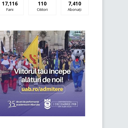
17,116
110
7,410
Fani
Cititori
Abonați