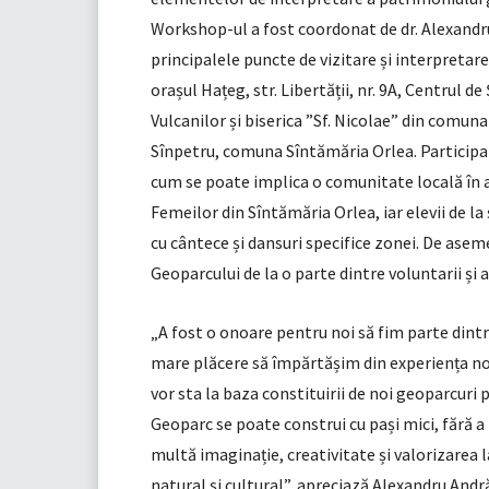
Workshop-ul a fost coordonat de dr. Alexandru
principalele puncte de vizitare și interpretar
orașul Hațeg, str. Libertății, nr. 9A, Centrul 
Vulcanilor și biserica ”Sf. Nicolae” din comuna
Sînpetru, comuna Sîntămăria Orlea. Participanți
cum se poate implica o comunitate locală în a
Femeilor din Sîntămăria Orlea, iar elevii de l
cu cântece și dansuri specifice zonei. De aseme
Geoparcului de la o parte dintre voluntarii și
„A fost o onoare pentru noi să fim parte din
mare plăcere să împărtășim din experiența noas
vor sta la baza constituirii de noi geoparcuri 
Geoparc se poate construi cu pași mici, fără a 
multă imaginație, creativitate și valorizarea
natural și cultural”, apreciază Alexandru And