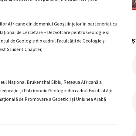
lor Africane din domeniul Geoștiințelor în parteneriat cu
Național de Cercetare – Dezvoltare pentru Geologie și
Ș
l de Geologie din cadrul Facultății de Geologie și
rest Student Chapter,
eul Național Brukenthal Sibiu, Rețeaua Africană a
educație și Patrimoniu Geologic din cadrul Facultatății
rnațională de Promovare a Geoeticii și Uniunea Arabă