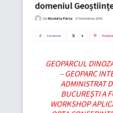
domeniul Geoștiințe
De
Nicoleta Pârva
5 Octombrie 2016
Facebook
X
Pintere
GEOPARCUL DINOZA
– GEOPARC INT
ADMINISTRAT D
BUCUREȘTI A F
WORKSHOP APLICAT