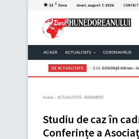
C
CONTACT
33
Deva
vineri, august 7, 2026
ACASĂ
ACTUALITATE
CORONAVIRUS
DE ACTUALITATE
C.I.I. GOGOAŞĂ Adrian – An
Acasă
ACTUALITATE - EVENIMENT
Studiu de caz în cad
Conferințe a Asociaț