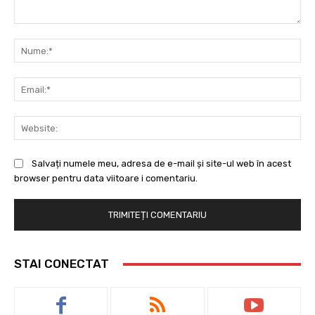
Comentariu:
Nu
Ema
Web
Salvați numele meu, adresa de e-mail și site-ul web în acest
browser pentru data viitoare i comentariu.
STAI CONECTAT