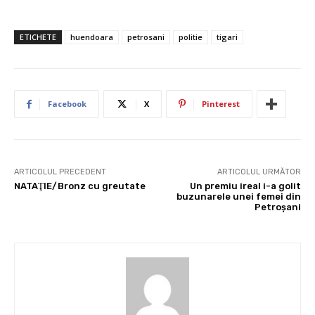
ETICHETE
huendoara
petrosani
politie
tigari
Facebook
X
Pinterest
ARTICOLUL PRECEDENT
ARTICOLUL URMĂTOR
NATAŢIE/Bronz cu greutate
Un premiu ireal i-a golit
buzunarele unei femei din
Petroşani