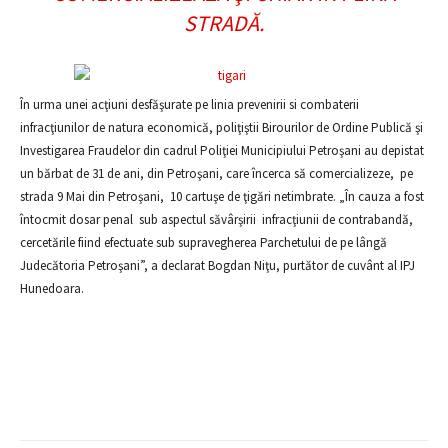
STRADĂ.
În urma unei acţiuni desfăşurate pe linia prevenirii si combaterii
infracţiunilor de natura economică, poliţiştii Birourilor de Ordine Publică şi
Investigarea Fraudelor din cadrul Poliţiei Municipiului Petroşani au depistat
un bărbat de 31 de ani, din Petroşani, care încerca să comercializeze, pe
strada 9 Mai din Petroşani, 10 cartuşe de ţigări netimbrate. „În cauza a fost
întocmit dosar penal sub aspectul săvârşirii infracţiunii de contrabandă,
cercetările fiind efectuate sub supravegherea Parchetului de pe lângă
Judecătoria Petroşani”, a declarat Bogdan Niţu, purtător de cuvânt al IPJ
Hunedoara.