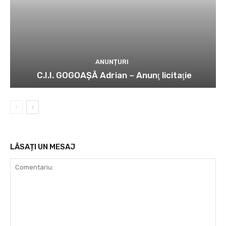
ANUNȚURI
C.I.I. GOGOAŞĂ Adrian – Anunţ licitaţie
LĂSAȚI UN MESAJ