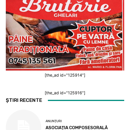
[the_ad id="125914"]
[the_ad id="125916"]
ȘTIRI RECENTE
ANUNȚURI
ASOCIAȚIA COMPOSESORALĂ