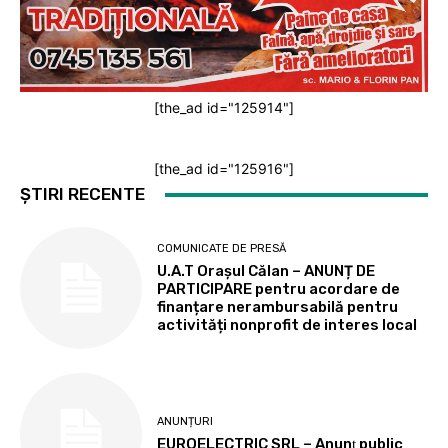
[the_ad id="125914"]
[the_ad id="125916"]
ȘTIRI RECENTE
COMUNICATE DE PRESĂ
U.A.T Orașul Călan – ANUNȚ DE
PARTICIPARE pentru acordare de
finanțare nerambursabilă pentru
activități nonprofit de interes local
ANUNȚURI
EUROELECTRIC SRL – Anunţ public