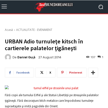
Acasă
ACTUALITATE - EVENIMENT
URBAN Adio turnuleţe kitsch în
cartierele palatelor ţigăneşti
De
Daniel Guţă
137
1
27 August 2014
Facebook
X
Pinterest
Fără copii ale turnului Eiffel şi ale Statuii Libertăţii pe streaşinile palatelor
ţigăneşti. Fără decoraţiuni kitch metalice care împodobesc turnuleţe
supraetajate şi imită pagodele din Orient.