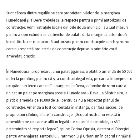
Sunt câteva dintre regulile pe care proprietarii vilelor de la marginea
Hunedoarei şi a Devei trebuie să le respecte pentru a primi autorizaţii de
construcţie. Administraţiile locale din cele două municipii au luat măsuri
pentru a opri extinderea cartierelor de palate de la marginea celor două
localităţi. Nu se mai acordă autorizaţii pentru construcţiile kitsch şi romii
care nu respectă proiectele de construcţie depuse la primărie vor fi
amendaţi drastic.
În Hunedoara, proprietarul unui palat ţigănesc a plătit o amendă de 50.000
de lei la primărie, pentru că şi-a construit ilegal vila, pe care a împrejmuit-o
ocupând un teren care nu îi aparţinea. În Deva, o familie de romi care a
ridicat un palat pe marginea şoselei Hunedoara – Deva, la Sântuhalm, a
plătit o amendă de 10.000 de lei, pentru că nu a respectat planul de
construcţie. Amenda a fost contestată în instanţă, dar fără succes, de
proprietarii clădirii, aflate în construcţie. „Scopul nostru nu este să îi
amendăm pe cei care se află în legalitate cu astfel de imobile, ci să îi
determinăm să respecte legea”, spune Corina Oprişiu, director al Direcţiei
pentru Amenajarea Teritoriului, Patrimoniu şi Urbanism în cadrul Primăriei