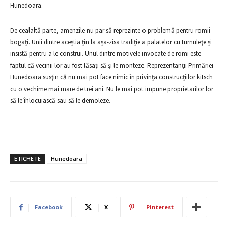
Hunedoara.
De cealaltă parte, amenzile nu par să reprezinte o problemă pentru romii
bogaţi. Unii dintre aceştia ţin la aşa-zisa tradiţie a palatelor cu turnuleţe şi
insistă pentru a le construi. Unul dintre motivele invocate de romi este
faptul că vecinii lor au fost lăsaţi să şi le monteze. Reprezentanţii Primăriei
Hunedoara susţin că nu mai pot face nimic în privinţa construcţiilor kitsch
cu o vechime mai mare de trei ani. Nu le mai pot impune proprietarilor lor
să le înlocuiască sau să le demoleze.
ETICHETE
Hunedoara
Facebook
X
Pinterest