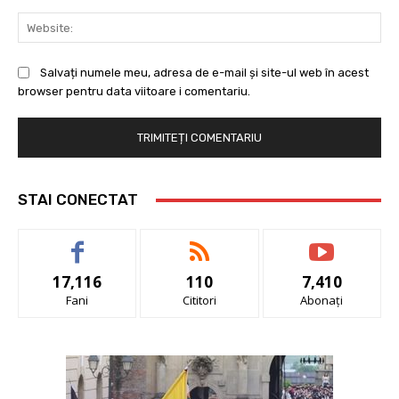
Web
Salvați numele meu, adresa de e-mail și site-ul web în acest
browser pentru data viitoare i comentariu.
STAI CONECTAT
17,116
110
7,410
Fani
Cititori
Abonați