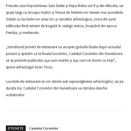
Frescele care împodobeau Sala Dietei și Aripa Matia vor fi și ele refăcute, iar
spații largi ca Groapa Urșilor și Terasa de Artilerie vor deveni mai accesibile.
Odată cu lucrările vor avea loc și cercetări arheologice, zona din jurul
edificiului fiind extrem de bogată în vestigii antice, începând din epoca
Fierului, și medievale.
„Următorul proiect de restaurare va acoperi golurile lăsate după actualul
proiect și sperăm ca la finalul lucrărilor, Castelul Corvinilor din Hunedoara
să se prezinte publicului așa cum merită și așa cum ne dorim cu toții”,
spune arheologul Sorin Tincu.
Lucrările de restaurare se vor derula sub supravegherea arheologilor, iar pe
durata lor, Castelul Corvinilor din Hunedoara va rămâne deschis
vizitatorilor.
ETICHETE
Castelul Corvinilor