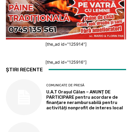
[the_ad id="125914"]
[the_ad id="125916"]
ȘTIRI RECENTE
COMUNICATE DE PRESĂ
U.A.T Orașul Călan – ANUNȚ DE
PARTICIPARE pentru acordare de
finanțare nerambursabilă pentru
activități nonprofit de interes local