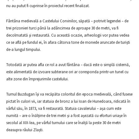
nu au putut fi cuprinse în proiectul recent finalizat.
Fântâna medievală a Castelului Corvinilor, săpată – potrivit legendei – de
trei prizonieri turci până la adâncimea de aproape 30 de metri, va fi
decolmatată și restaurată. Cu această ocazie, arheologii vor putea vedea
ce se află pe fundul ei, în afara câtorva tone de monede aruncate de turiști
de-a lungul timpului.
Totodată ar putea afla ce rol a avut fântâna – dacă este o simplă cisternă,
este alimentată de izvoare subterane ori ar coresponda printr-un tunel cu
alte zone din împrejurimile castelului.
Turnul Buzdugan își va recăpăta coloritul din epoca medievală, când fusese
pictat în culori vii, iar statuia de bronz a lui Ioan de Hunedoara, ridicată în
vârful său, în 1873, va fi restaurată. Statuia cavalerului – așa cum este
numită – are o înălțime de trei metri și a fost așezată cu eforturi uriașe în
secolul al XIX-lea, pe vârful turnului care se înalță la peste 30 de metri
deasupra râului Zlaști.