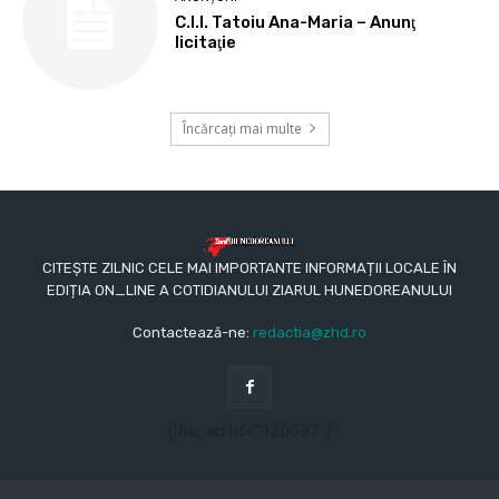
C.I.I. Tatoiu Ana-Maria – Anunţ
licitaţie
Încărcați mai multe
CITEȘTE ZILNIC CELE MAI IMPORTANTE INFORMAȚII LOCALE ÎN
EDIȚIA ON_LINE A COTIDIANULUI ZIARUL HUNEDOREANULUI
Contactează-ne:
redactia@zhd.ro
[the_ad id="120597"]