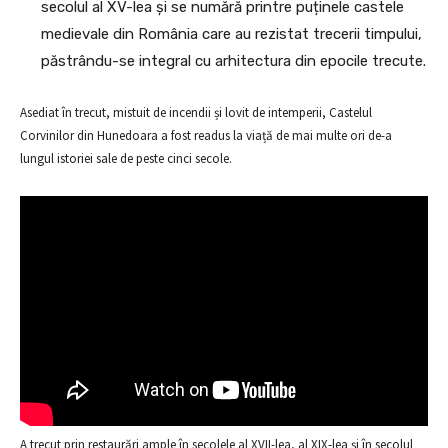
secolul al XV-lea și se numără printre puținele castele
medievale din România care au rezistat trecerii timpului,
păstrându-se integral cu arhitectura din epocile trecute.
Asediat în trecut, mistuit de incendii și lovit de intemperii, Castelul
Corvinilor din Hunedoara a fost readus la viață de mai multe ori de-a
lungul istoriei sale de peste cinci secole.
A trecut prin restaurări ample în secolele al XVII-lea, al XIX-lea și în secolul