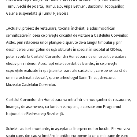
Turnul vechi de poartă, Turnul alb, Aripa Bethlen, Bastionul Toboşarilor,
Galeria suspendată şi Turnul Nje Boisa.
„Actualul proiect de restaurare, tocmai încheiat, a adus modificări
semnificative în ceea ce privește circuitul de vizitare a Castelului Corvinilor.
Astfel, prin refacerea unor planșee dispărute de-a lungul timpului și prin
deschiderea unor goluri de ușă obturate în special în secolul al XIX-lea,
putem vorbi la Castelul Corvinilor din Hunedoara de un circuit de vizitare
efectiv prin interior. Acest fapt este deosebit de benefic, în ce privește
expozițiile realizate în spațiile interioare ale castelului, care beneficiază de
un microclimat adecvat”, spune arheologul Sorin Tincu, directorul
Muzeului Castelului Corvinilor.
Castelul Corvinilor din Hunedoara va intra într-un nou șantier de restaurare,
finanțat, de asemenea, cu fonduri europene, accesate prin Programul
Național de Redresare și Reziliență.
Schelele au fost montante, în așteptarea începerii noilor lucrări. Ele vor viza
spații care, din cauza limitării finanțării europene la cinci milioane de euro,