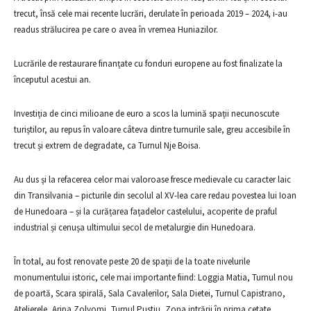
trecut, însă cele mai recente lucrări, derulate în perioada 2019 – 2024, i-au
readus strălucirea pe care o avea în vremea Huniazilor.
Lucrările de restaurare finanțate cu fonduri europene au fost finalizate la
începutul acestui an.
Investiția de cinci milioane de euro a scos la lumină spații necunoscute
turiștilor, au repus în valoare câteva dintre turnurile sale, greu accesibile în
trecut și extrem de degradate, ca Turnul Nje Boisa.
Au dus și la refacerea celor mai valoroase fresce medievale cu caracter laic
din Transilvania – picturile din secolul al XV-lea care redau povestea lui Ioan
de Hunedoara – și la curățarea fațadelor castelului, acoperite de praful
industrial și cenușa ultimului secol de metalurgie din Hunedoara.
În total, au fost renovate peste 20 de spații de la toate nivelurile
monumentului istoric, cele mai importante fiind: Loggia Matia, Turnul nou
de poartă, Scara spirală, Sala Cavalerilor, Sala Dietei, Turnul Capistrano,
Atelierele, Aripa Zolyomi, Turnul Pustiu, Zona intrării în prima cetate,