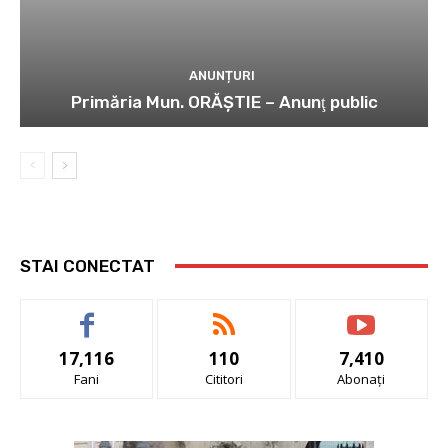
ANUNȚURI
Primăria Mun. ORĂȘTIE – Anunţ public
STAI CONECTAT
17,116
110
7,410
Fani
Cititori
Abonați