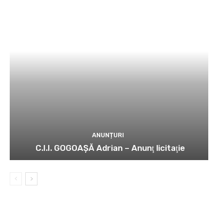
ANUNȚURI
C.I.I. GOGOAŞĂ Adrian – Anunţ licitaţie