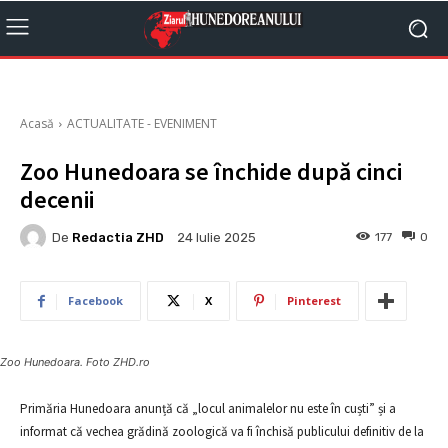
Acasă
ACTUALITATE - EVENIMENT
Zoo Hunedoara se închide după cinci
decenii
De
Redactia ZHD
177
0
24 Iulie 2025
Facebook
X
Pinterest
Zoo Hunedoara. Foto ZHD.ro
Primăria Hunedoara anunță că „locul animalelor nu este în cuști” și a
informat că vechea grădină zoologică va fi închisă publicului definitiv de la