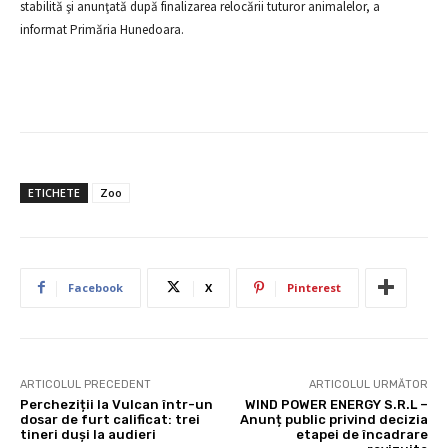
stabilită şi anunţată după finalizarea relocării tuturor animalelor, a
informat Primăria Hunedoara.
ETICHETE
Zoo
Facebook
X
Pinterest
ARTICOLUL PRECEDENT
ARTICOLUL URMĂTOR
Percheziții la Vulcan într-un
WIND POWER ENERGY S.R.L –
dosar de furt calificat: trei
Anunț public privind decizia
tineri duși la audieri
etapei de încadrare