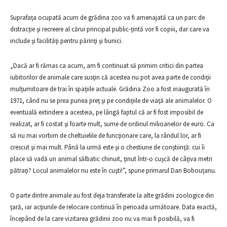
Suprafaţa ocupată acum de grădina zoo va fi amenajată ca un parc de
distracţie şi recreere al cărui principal public-ţintă vor fi copiii, dar care va
include şi facilităţi pentru părinţi şi bunici.
„Dacă ar fi rămas ca acum, am fi continuat să primim critici din partea
iubitorilor de animale care susţin că acestea nu pot avea parte de condiţii
mulţumitoare de trai în spaţiile actuale. Grădina Zoo a fost inaugurată în
1971, când nu se prea punea preţ şi pe condiţiile de viaţă ale animalelor. O
eventuală extindere a acesteia, pe lângă faptul că ar fi fost imposibil de
realizat, ar fi costat şi foarte mult, sume de ordinul milioanelor de euro. Ca
să nu mai vorbim de cheltuielile de funcţionare care, la rândul lor, ar fi
crescut şi mai mult. Până la urmă este şi o chestiune de conştiinţă: cui îi
place să vadă un animal sălbatic chinuit, ţinut într-o cuşcă de câţiva metri
pătraţi? Locul animalelor nu este în cuşti!”, spune primarul Dan Bobouțanu.
O parte dintre animale au fost deja transferate la alte grădini zoologice din
ţară, iar acţiunile de relocare continuă în perioada următoare. Data exactă,
începând de la care vizitarea grădinii zoo nu va mai fi posibilă, va fi