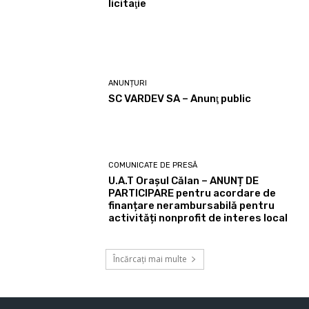
licitaţie
ANUNȚURI
SC VARDEV SA – Anunţ public
COMUNICATE DE PRESĂ
U.A.T Orașul Călan – ANUNȚ DE
PARTICIPARE pentru acordare de
finanțare nerambursabilă pentru
activități nonprofit de interes local
Încărcați mai multe