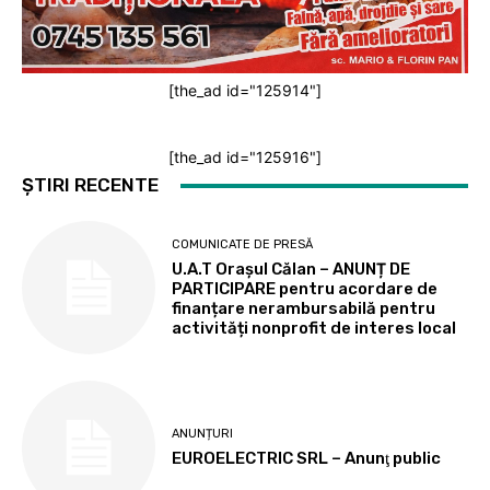
[the_ad id="125914"]
[the_ad id="125916"]
ȘTIRI RECENTE
COMUNICATE DE PRESĂ
U.A.T Orașul Călan – ANUNȚ DE
PARTICIPARE pentru acordare de
finanțare nerambursabilă pentru
activități nonprofit de interes local
ANUNȚURI
EUROELECTRIC SRL – Anunţ public