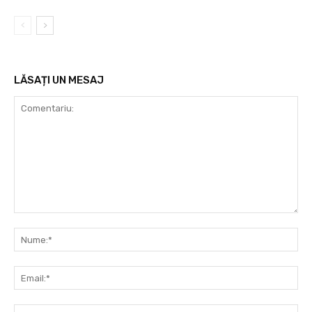
LĂSAȚI UN MESAJ
Comentariu:
Nu
Ema
Web