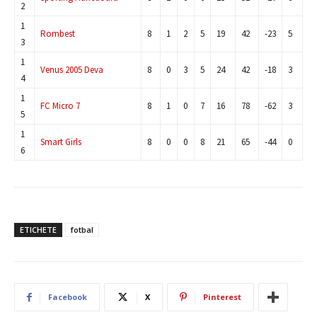
2
1
Rombest
8
1
2
5
19
42
-23
5
3
1
Venus 2005 Deva
8
0
3
5
24
42
-18
3
4
1
FC Micro 7
8
1
0
7
16
78
-62
3
5
1
Smart Girls
8
0
0
8
21
65
-44
0
6
ETICHETE
fotbal
Facebook
X
Pinterest