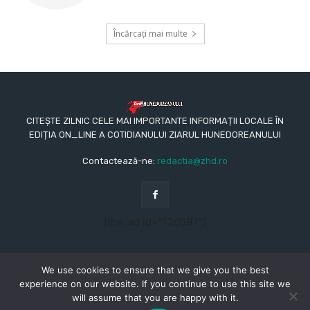
Încărcați mai multe
CITEȘTE ZILNIC CELE MAI IMPORTANTE INFORMAȚII LOCALE ÎN
EDIȚIA ON_LINE A COTIDIANULUI ZIARUL HUNEDOREANULUI
Contactează-ne:
redactia@zhd.ro
[the_ad id="120597"]
We use cookies to ensure that we give you the best
experience on our website. If you continue to use this site we
will assume that you are happy with it.
© Copyright - 2015 - 2023 - Ziarul Hunedoreanului