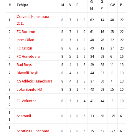
G
G
#
Echipa
M
V
E
I
GV
P
M
P
Corvinul Hunedoara
1
8
7
1
0
62
14
48
22
2011
2
FC Boromir
8
7
1
0
61
16
45
22
3
Inter Călan
8
7
1
0
48
26
22
22
4
FC Cristur
8
6
2
0
49
12
37
20
5
FC Hunedoara
8
5
1
2
34
28
6
16
6
Bad Boys
8
4
1
3
49
38
11
13
7
Diavolii Roșii
8
4
1
3
44
33
11
13
8
CS Athletic Hunedoara
8
4
1
3
37
30
7
13
9
Joka Bonito HD
8
3
1
4
43
28
15
10
1
FC Voluntari
8
3
1
4
41
44
-3
10
0
1
Spartanii
8
2
0
6
33
58
-25
6
1
1
Sporting Hunedoara
8
2
0
6
25
52
-27
6