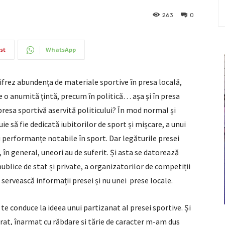
263
0
st
WhatsApp
ifrez abundența de materiale sportive în presa locală,
e o anumită țintă, precum în politică… așa și în presa
 presa sportivă aservită politicului? În mod normal și
ie să fie dedicată iubitorilor de sport și mișcare, a unui
u performanțe notabile în sport. Dar legăturile presei
a, în general, uneori au de suferit. Și asta se datorează
 publice de stat și private, a organizatorilor de competiții
 servească informații presei și nu unei prese locale.
 te conduce la ideea unui partizanat al presei sportive. Și
ărat, înarmat cu răbdare și tărie de caracter m-am dus