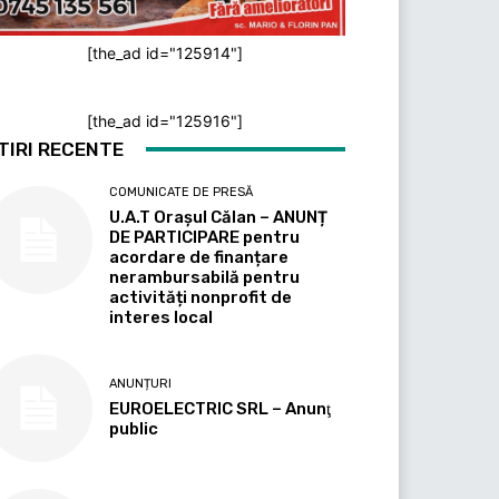
[the_ad id="125914"]
[the_ad id="125916"]
TIRI RECENTE
COMUNICATE DE PRESĂ
U.A.T Orașul Călan – ANUNȚ
DE PARTICIPARE pentru
acordare de finanțare
nerambursabilă pentru
activități nonprofit de
interes local
ANUNȚURI
EUROELECTRIC SRL – Anunţ
public