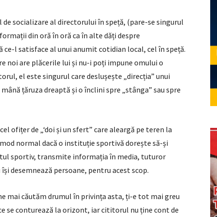
de socializare al directorului în speță, (pare-se singurul
ormații din oră în oră ca în alte dăți despre
 ce-l satisface al unui anumit cotidian local, cel în speță.
e noi are plăcerile lui și nu-i poți impune omului o
torul, el este singurul care deslușește „direcția” unui
în mână țăruza dreaptă și o înclini spre „stânga” sau spre
cel ofițer de „‘doi și un sfert” care aleargă pe teren la
n mod normal dacă o instituție sportivă dorește să-și
l sportiv, transmite informația în media, tuturor
 și își desemnează persoane, pentru acest scop.
ă ne mai căutăm drumul în privința asta, ți-e tot mai greu
e se conturează la orizont, iar cititorul nu ține cont de