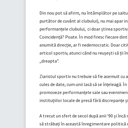
Din nou pot să afirm, nu întâmplător pe saitul 
purtător de cuvânt al clubului), nu mai apar inf
performanțele clubului, ci doar știrea sportivă
Coincidență? Poate. În mod firesc fiecare dintr
anumită direcție, ar fi nedemocratic. Doar citi
articol sportiv, atunci când nu reușești să ții 
„dreapta”.
Ziaristul sportiv nu trebuie să fie asemuit cu a
cules de date, cum unii lasă să se înțeleagă. Î
promoveze performanțele sale sau evenimentu
instituțiilor locale de presă fără discrepanțe
A trecut un sfert de secol după anii ‘90 și înc
să străbați în această înregimentare politică c