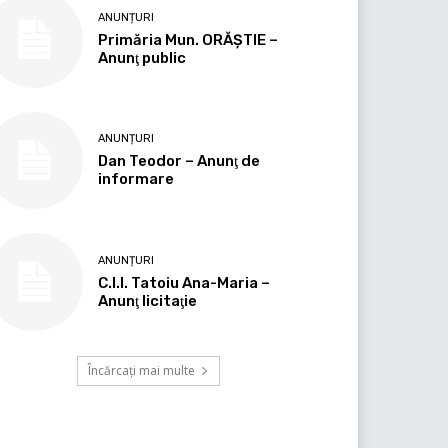
ANUNȚURI
Primăria Mun. ORĂȘTIE –
Anunţ public
ANUNȚURI
Dan Teodor – Anunţ de
informare
ANUNȚURI
C.I.I. Tatoiu Ana-Maria –
Anunţ licitaţie
Încărcați mai multe