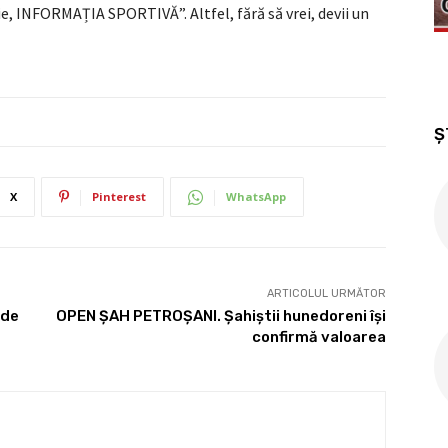
ie, INFORMAȚIA SPORTIVĂ”. Altfel, fără să vrei, devii un
Ș
X
Pinterest
WhatsApp
ARTICOLUL URMĂTOR
 de
OPEN ȘAH PETROȘANI. Șahiștii hunedoreni își
confirmă valoarea