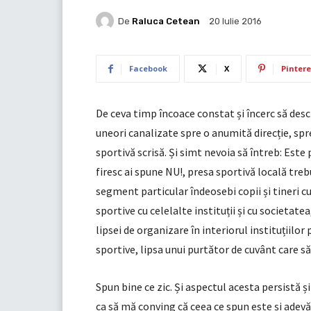
De
Raluca Cetean
20 Iulie 2016
Facebook
X
Pintere
De ceva timp încoace constat și încerc să desc
uneori canalizate spre o anumită direcție, spr
sportivă scrisă. Și simt nevoia să întreb: Este
firesc ai spune NU!, presa sportivă locală trebu
segment particular îndeosebi copii și tineri c
sportive cu celelalte instituții și cu societate
lipsei de organizare în interiorul instituțiilor
sportive, lipsa unui purtător de cuvânt care să
Spun bine ce zic. Și aspectul acesta persistă și
ca să mă conving că ceea ce spun este și adev