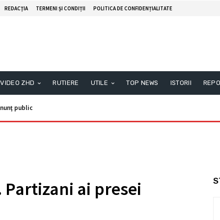
REDACŢIA
TERMENI ȘI CONDIȚII
POLITICA DE CONFIDENȚIALITATE
VIDEO ZHD
RUTIERE
UTILE
TOP NEWS
ISTORII
REPO
nunţ public
S
Partizani ai presei