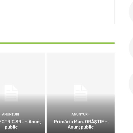
ANUNȚURI
ANUNȚURI
CTRIC SRL – Anunţ
Primăria Mun. ORĂȘTIE –
public
Anunţ public