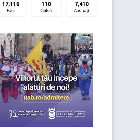
17,116
110
7,410
Fani
Cititori
Abonați