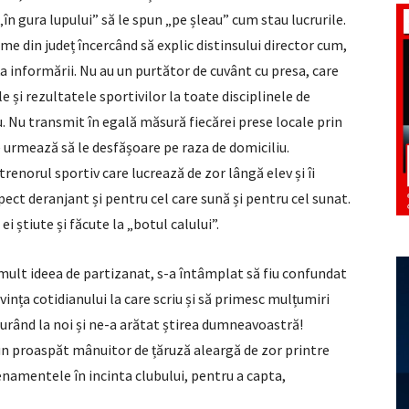
n gura lupului” să le spun „pe șleau” cum stau lucrurile.
me din județ încercând să explic distinsului director cum,
ța informării. Nu au un purtător de cuvânt cu presa, care
ile și rezultatele sportivilor la toate disciplinele de
u. Nu transmit în egală măsură fiecărei prese locale prin
e urmează să le desfășoare pe raza de domiciliu.
renorul sportiv care lucrează de zor lângă elev și îi
pect deranjant și pentru cel care sună și pentru cel sunat.
i știute și făcute la „botul calului”.
 mult ideea de partizanat, s-a întâmplat să fiu confundat
ivința cotidianului la care scriu și să primesc mulțumiri
turând la noi și ne-a arătat știrea dumneavoastră!
, un proaspăt mânuitor de țăruză aleargă de zor printre
enamentele în incinta clubului, pentru a capta,