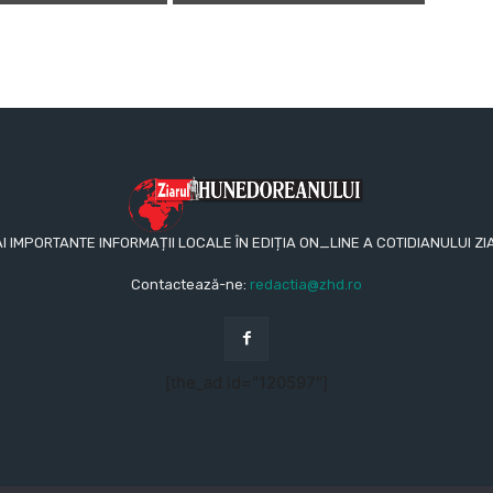
AI IMPORTANTE INFORMAȚII LOCALE ÎN EDIȚIA ON_LINE A COTIDIANULUI
Contactează-ne:
redactia@zhd.ro
[the_ad id="120597"]