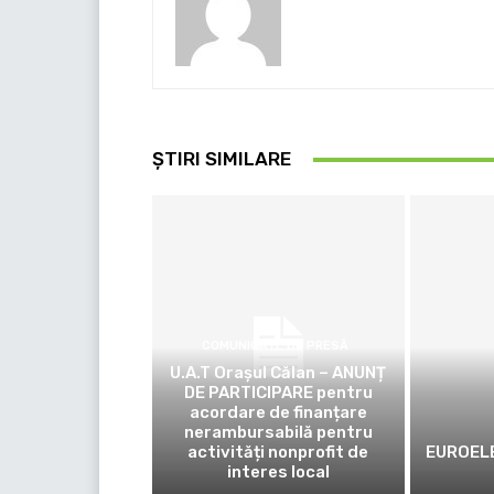
ȘTIRI SIMILARE
COMUNICATE DE PRESĂ
U.A.T Orașul Călan – ANUNȚ
DE PARTICIPARE pentru
acordare de finanțare
nerambursabilă pentru
activități nonprofit de
EUROELE
interes local