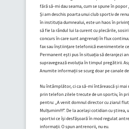
fără să-mi dau seama, cum se spune în popor „î
Și am deschis poarta unui club sportiv de renu
în instituția dumnealui, este un haos în privin
să fie la rândul lui la curent cu plecările, sosir
concurs în care sunt angrenați în flux continu
fax sau înștiințare telefonică evenimentele c
Permanent ești pus în situația să deranjezi ant
supravegează evoluția în timpul pregătirii. As
Anumite informații se scurg doar pe canale de e
Nu întâmplător, ci ca să-mi întărească și mai
prin telefon zilele trecute de un sportiv, în pr
pentru: „A venit domnul director cu ziarul flu
Mulțumim!!!”. De la același cotidian cu știrea
sportivi ce își desfășoară în mod regulat antr
informații. O spun antrenorii, nu eu.