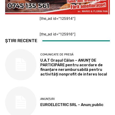
[the_ad id="125914"]
[the_ad id="125916"]
ȘTIRI RECENTE
COMUNICATE DE PRESĂ
U.A.T Orașul Călan – ANUNȚ DE
PARTICIPARE pentru acordare de
finanțare nerambursabilă pentru
activități nonprofit de interes local
ANUNȚURI
EUROELECTRIC SRL – Anunţ public