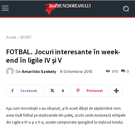
Acasă
SPORT
FOTBAL. Jocuri interesante în week-
end în ligile IV şi V
De
Amarildo Szekely
370
0
8 Octombrie 2015
Facebook
X
Pinterest
Aşa cum microbiştii s-au obişnuit, şi în acest sfârşit de săptămână vom
avea mult fotbal pe stadioanele din judeţ, acolo unde evoluează echipele
din Ligile a IV-a şi a V-a, aceste campionate ajungând la mijlocul turului.