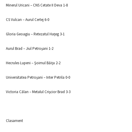
Minerul Uricani – CNS Cetate II Deva 1-8
CS Vulcan – Aurul Certej 6-0
Gloria Geoagiu – Retezatul Haţeg 3-1
Aurul Brad – Jiul Petroşani 1-2
Hecrules Lupeni – Şoimul Băiţa 2-2
Universitatea Petroşani – Inter Petrila 0-0
Victoria Călan – Metalul Crişcior Brad 3-3
Clasament