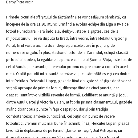
Derby între vecini
Primele jocuri ale sfârşitului de săptămână se vor desfăşura sâmbătă, cu
începere de la ora 11.30, atunci urmând a evolua echipe din Liga a IV-a de
fotbal Hunedoara. Fără îndoială, derby-ul etapei a şaptea, cea de la
mijlocul turului, se va disputa la Brad, între vecini, între Metalul Crişcior şi
Aurul, fiind vorba aici nu doar despre punctele puse în joc, ci şi de
numeroase orgolii. În plus, stadionul celor de la Zarandul, echipă clasată
pe locul al doilea, la egalitate de puncte cu liderul Şoimul Băiţa, este lipit de
cel al Aurului, iar avantajul terenului propriu nu prea pare a conta în acest
meci. O altă partidă interesantă care4 se va juca sâmbătă este şi cea dintre
Inter Petrila şi Retezatul Haţeg, gazdele fiind obligate să câştige dacă vor să
se ţină aproape de primele locuri, diferenţa fiind de cinci puncte, dar
oaspeţii sunt într-o vizibilă revenire de formă. Echilibrat se anunţă şi jocul
dintre Aurul Certej şi Victoria Călan, atât prin prisma clasamentului, gazdele
având doar două puncte în faţa oaspeţilor, dar şi prin tradiţia
combatantelor, ambele cunoscând, cel puţin din punct de vedere
fotbalistic, vremuri mult mai bune. În schimb, însă, Hercules Lupeni pleacă
favorită în deplasarea de pe terenul „lanternei roşii”, Jiul Petroşani, iar
Gloria Geoagiu are prima şansă în confruntarea de acasă cu Minerul