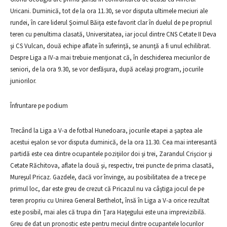
Uricani. Duminică, tot de la ora 11.30, se vor disputa ultimele meciuri ale
rundei, în care liderul Şoimul Băiţa este favorit clar în duelul de pe propriul
teren cu penultima clasată, Universitatea, iar jocul dintre CNS Cetate II Deva
şi CS Vulcan, două echipe aflate în suferinţă, se anunţă a fi unul echilibrat.
Despre Liga a IV-a mai trebuie menţionat că, în deschiderea meciurilor de
seniori, de la ora 9.30, se vor desfăşura, după acelaşi program, jocurile
juniorilor.
Înfruntare pe podium
Trecând la Liga a V-a de fotbal Hunedoara, jocurile etapei a şaptea ale
acestui eşalon se vor disputa duminică, de la ora 11.30. Cea mai interesantă
partidă este cea dintre ocupantele poziţiilor doi şi trei, Zarandul Crişcior şi
Cetate Răchitova, aflate la două şi, respectiv, trei puncte de prima clasată,
Mureşul Pricaz. Gazdele, dacă vor învinge, au posibilitatea de a trece pe
primul loc, dar este greu de crezut că Pricazul nu va câştiga jocul de pe
teren propriu cu Unirea General Berthelot, însă în Liga a V-a orice rezultat
este posibil, mai ales că trupa din Ţara Haţegului este una imprevizibilă.
Greu de dat un pronostic este pentru meciul dintre ocupantele locurilor