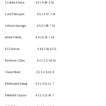
1.Cetate II Deva 6 5 1 0 40- 5 16
2.Jiul Petroşani 6 5 1 0 37- 7 16
3.Gloria Geoagiu 6 5 0 1 48- 7 15
4.Inter Petrila 6 4 2 0 25- 7 14
5.CS Vulcan 6 4 0 2 26-12 12
6.Victoria Călan 6 3 1 2 17-18 10
7.Aurul Brad 6 2 2 2 8-10 8
8.Retezatul Haţeg 6 2 1 3 11-11 7
9.Metalul Crişcior 6 2 1 3 11-36 7