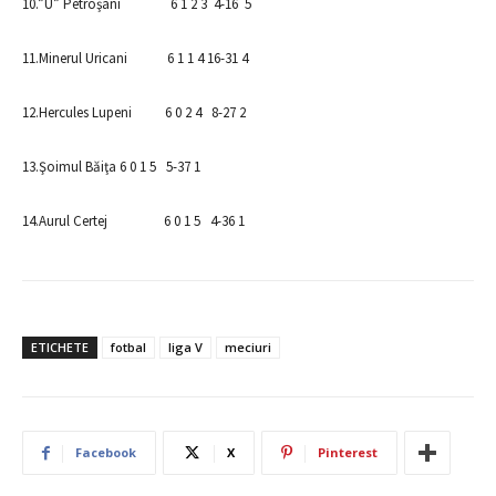
10.”U” Petroşani 6 1 2 3 4-16 5
11.Minerul Uricani 6 1 1 4 16-31 4
12.Hercules Lupeni 6 0 2 4 8-27 2
13.Şoimul Băiţa 6 0 1 5 5-37 1
14.Aurul Certej 6 0 1 5 4-36 1
ETICHETE
fotbal
liga V
meciuri
Facebook
X
Pinterest