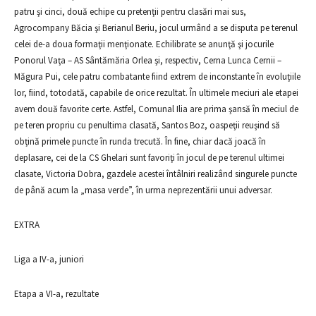
patru şi cinci, două echipe cu pretenţii pentru clasări mai sus,
Agrocompany Băcia şi Berianul Beriu, jocul urmând a se disputa pe terenul
celei de-a doua formaţii menţionate. Echilibrate se anunţă şi jocurile
Ponorul Vaţa – AS Sântămăria Orlea şi, respectiv, Cerna Lunca Cernii –
Măgura Pui, cele patru combatante fiind extrem de inconstante în evoluţiile
lor, fiind, totodată, capabile de orice rezultat. În ultimele meciuri ale etapei
avem două favorite certe. Astfel, Comunal Ilia are prima şansă în meciul de
pe teren propriu cu penultima clasată, Santos Boz, oaspeţii reuşind să
obţină primele puncte în runda trecută. În fine, chiar dacă joacă în
deplasare, cei de la CS Ghelari sunt favoriţi în jocul de pe terenul ultimei
clasate, Victoria Dobra, gazdele acestei întâlniri realizând singurele puncte
de până acum la „masa verde”, în urma neprezentării unui adversar.
EXTRA
Liga a IV-a, juniori
Etapa a VI-a, rezultate