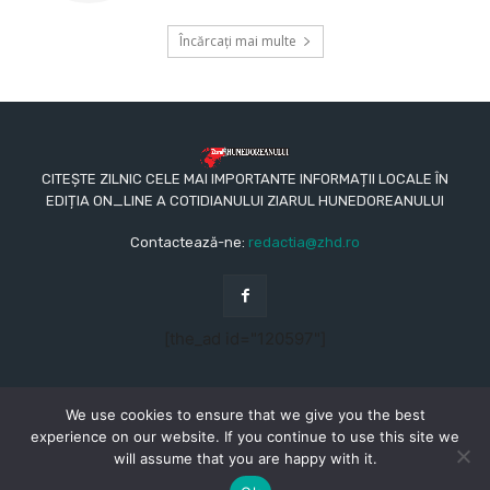
Încărcați mai multe
CITEȘTE ZILNIC CELE MAI IMPORTANTE INFORMAȚII LOCALE ÎN
EDIȚIA ON_LINE A COTIDIANULUI ZIARUL HUNEDOREANULUI
Contactează-ne:
redactia@zhd.ro
[the_ad id="120597"]
We use cookies to ensure that we give you the best
experience on our website. If you continue to use this site we
will assume that you are happy with it.
© Copyright - 2015 - 2023 - Ziarul Hunedoreanului
CONTACT
REDACŢIA
TERMENI ȘI CONDIȚII