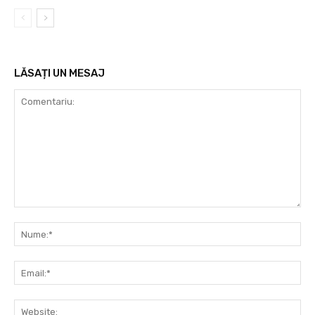
LĂSAȚI UN MESAJ
Comentariu:
Nu
Ema
Web