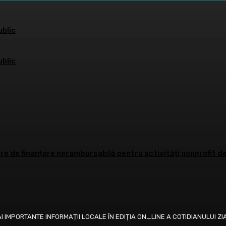
blic
blic
e de finanțare nerambursabilă pentru activități nonprofit de
AI IMPORTANTE INFORMAȚII LOCALE ÎN EDIȚIA ON_LINE A COTIDIANULUI