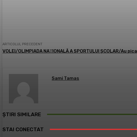
Acțiune
Facebook
X
Pintere
ARTICOLUL PRECEDENT
VOLEI/OLIMPIADA NAŢIONALĂ A SPORTULUI ŞCOLAR/Au pica
Sami Tamas
ȘTIRI SIMILARE
STAI CONECTAT