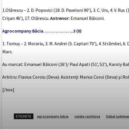
1.Olărescu – 2. D. Popovici (18. D. Paveloni 90’), 3. C. Urs, 4. V. Rus 
Crișan 46’), 17. Olărescu.
Antrenor:
Emanuel Băiconi.
Agrocompany Băcia………………..3 (0)
1. Tomuș – 2. Morariu, 3. M. Andrei (5. Captari 70’), 4. Strâmbei, 6. 
Marc.
Au marcat: Emanuel Băiconi (26’)/ Paul Apati (51’, 52’), Karoly Bali
Arbitru: Flavius Coroiu (Deva). Asistenţi: Marius Corui (Deva) şi 
[/box]
ETICHETE
agrocompany băcia
cetate rachitova
fotbal judetea