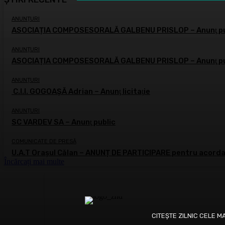
ANUNȚURI
ASOCIAȚIA COMPOSESORALĂ GALBENU PRISLOP – Anunţ pu
ANUNȚURI
ASOCIAȚIA COMPOSESORALĂ GALBENU PRISLOP – Anunţ pu
ANUNȚURI
C.I.I. GOGOAŞĂ Adrian – Anunţ licitaţie
ANUNȚURI
SC VARDEV SA – Anunţ public
COMUNICATE DE PRESĂ
U.A.T Orașul Călan – ANUNȚ DE PARTICIPARE pentru acordar
Încărcați mai multe
CITEȘTE ZILNIC CELE M