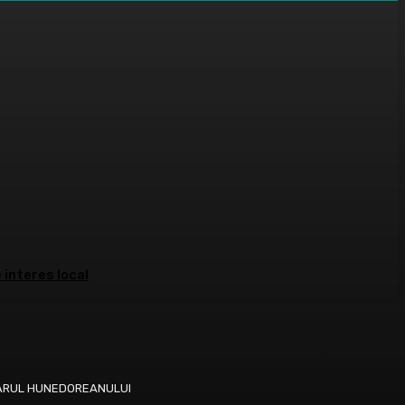
 interes local
 ZIARUL HUNEDOREANULUI