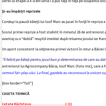
Derbi-ul etapei a X-a din Seria I a pus faţă în faţă pe ocupanta lo
Şi-au împărţit reprizele
Conduşi la pauză băieţii lui Iosif Marc au jucat în forţă în repriza
Scorul primei reprize a fost stabilit în minutul 26 de antrenorul
avantaj cu o “dublă” reuşită imediat după reluarea jocului iar Karol
Un aport consistent la obţinerea primei victorii în retur a Băciei
“Îi felicit pe băieţi pentru jocul bun şi determinarea de care au 
antrenorul lui Agrocompany Băcia, Iosif Marc (foto mic), care a fos
semnul fair-play-ului. La final, gazdele au recunoscut la unicon sup
[box border=”full”]
CASETA TEHNICĂ
Cetate Răchitova………………………1 (1)