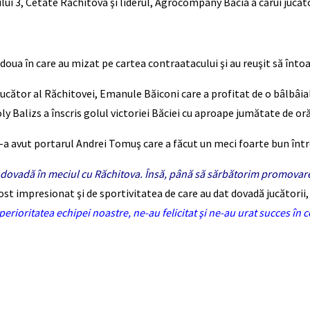
cului 3, Cetate Răchitova şi liderul, Agrocompany Băcia a cărui jucăt
 a doua în care au mizat pe cartea contraatacului şi au reuşit să înto
-jucător al Răchitovei, Emanule Băiconi care a profitat de o bâlbâi
y Balizs a înscris golul victoriei Băciei cu aproape jumătate de oră 
 l-a avut portarul Andrei Tomuş care a făcut un meci foarte bun într
dat dovadă în meciul cu Răchitova. Însă, până să sărbătorim promovar
t impresionat şi de sportivitatea de care au dat dovadă jucătorii, o
erioritatea echipei noastre, ne-au felicitat şi ne-au urat succes în 