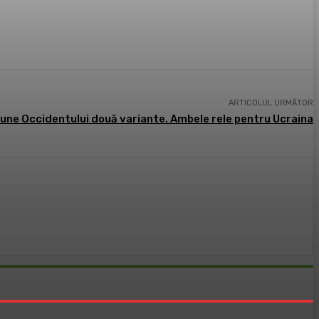
ARTICOLUL URMĂTOR
une Occidentului două variante. Ambele rele pentru Ucraina