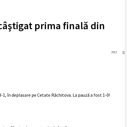
ştigat prima finală din
0
797
-1, în deplasare pe Cetate Răchitova. La pauză a fost 1-0!