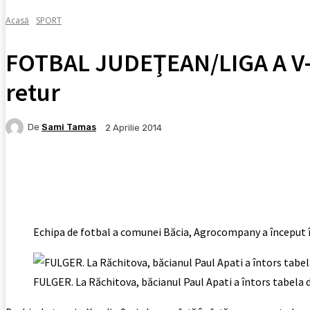
Acasă
SPORT
FOTBAL JUDEŢEAN/LIGA A V-A
retur
De
Sami Tamas
2 Aprilie 2014
Facebook
X
Pinterest
WhatsApp
Echipa de fotbal a comunei Băcia, Agrocompany a început în 
FULGER. La Răchitova, băcianul Paul Apati a întors tabela