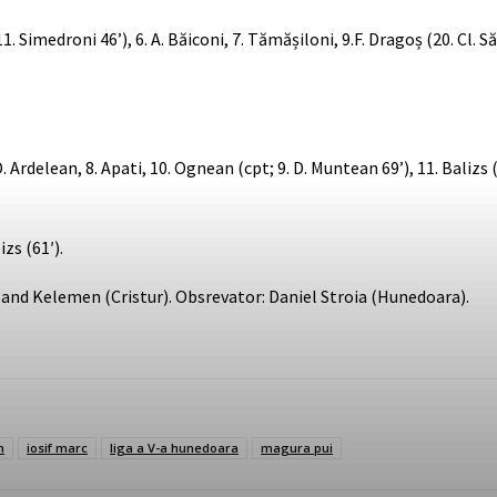
(11. Simedroni 46’), 6. A. Băiconi, 7. Tămășiloni, 9.F. Dragoș (20. Cl. S
D. Ardelean, 8. Apati, 10. Ognean (cpt; 9. D. Muntean 69’), 11. Balizs (
zs (61′).
Roland Kelemen (Cristur). Obsrevator: Daniel Stroia (Hunedoara).
n
iosif marc
liga a V-a hunedoara
magura pui