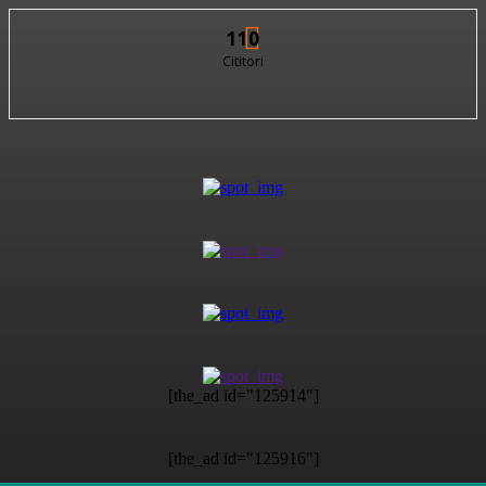
110
Cititori
[the_ad id="125914"]
[the_ad id="125916"]