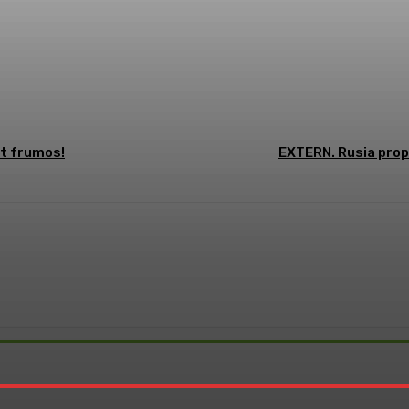
st
WhatsApp
t frumos!
EXTERN. Rusia prop