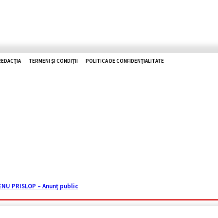
REDACŢIA
TERMENI ȘI CONDIȚII
POLITICA DE CONFIDENȚIALITATE
O ZHD
RUTIERE
UTILE
TOP NEWS
ISTORII
REPORTAJ
U PRISLOP – Anunţ public