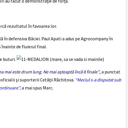
ori au făcut o demonstraţie de forţă.
arcă rezultatul în favoarea lor.
ală în defensiva Băciei. Paul Apati a adus pe Agrocompany în
înainte de fluierul final.
e buturi.
ea mai este drum lung. Ne mai aşteaptă încă 8 finale”
, a punctat
ficialii şi suporterii Cetăţii Răchitova.
“Meciul s-a disputat sub
continuare”,
a mai spus Marc.