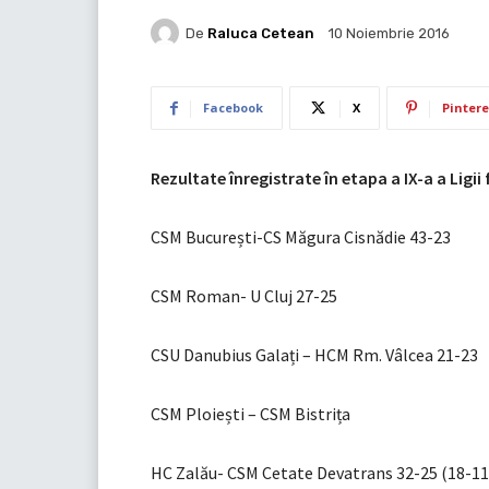
De
Raluca Cetean
10 Noiembrie 2016
Facebook
X
Pintere
Rezultate înregistrate în etapa a IX-a a Ligii
CSM București-CS Măgura Cisnădie 43-23
CSM Roman- U Cluj 27-25
CSU Danubius Galați – HCM Rm. Vâlcea 21-23
CSM Ploiești – CSM Bistrița
HC Zalău- CSM Cetate Devatrans 32-25 (18-11