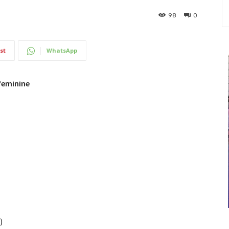
98
0
st
WhatsApp
 feminine
)