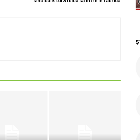
sindicalistul Stoica să intre în fabrică
Ș