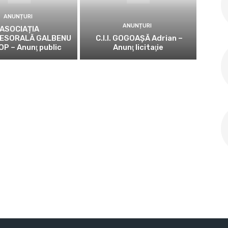
ANUNȚURI
ANUNȚURI
ASOCIAȚIA
ESORALĂ GALBENU
C.I.I. GOGOAŞĂ Adrian –
OP – Anunţ public
Anunţ licitaţie