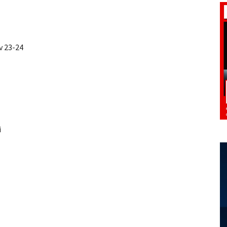
v 23-24
i