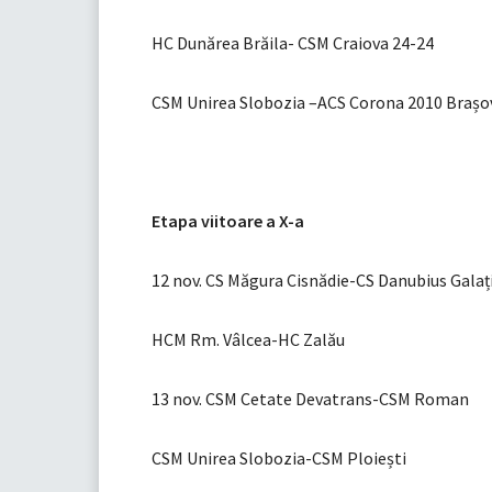
HC Dunărea Brăila- CSM Craiova 24-24
CSM Unirea Slobozia –ACS Corona 2010 Brașo
Etapa viitoare a X-a
12 nov. CS Măgura Cisnădie-CS Danubius Galaț
HCM Rm. Vâlcea-HC Zalău
13 nov. CSM Cetate Devatrans-CSM Roman
CSM Unirea Slobozia-CSM Ploiești