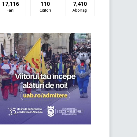
17,116
110
7,410
Fani
Cititori
Abonați