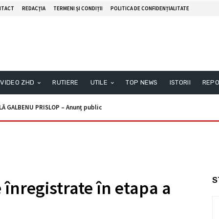
NTACT
REDACŢIA
TERMENI ȘI CONDIȚII
POLITICA DE CONFIDENȚIALITATE
VIDEO ZHD
RUTIERE
UTILE
TOP NEWS
ISTORII
REPO
ALBENU PRISLOP – Anunţ public
unţ licitaţie
S
înregistrate în etapa a