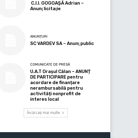
C.I.I. GOGOAŞĂ Adrian –
Anunţ licitaţie
ANUNȚURI
SC VARDEV SA – Anunţ public
COMUNICATE DE PRESĂ
U.A.T Orașul Călan – ANUNȚ
DE PARTICIPARE pentru
acordare de finanțare
nerambursabilă pentru
activități nonprofit de
interes local
Încărcați mai multe