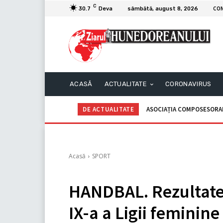
C
CO
30.7
Deva
sâmbătă, august 8, 2026
ACASĂ
ACTUALITATE
CORONAVIRUS
DE ACTUALITATE
ASOCIAȚIA COMPOSESORALĂ G
C.I.I. GOGOAŞĂ Adrian – An
Acasă
SPORT
HANDBAL. Rezultate 
IX-a a Ligii feminine