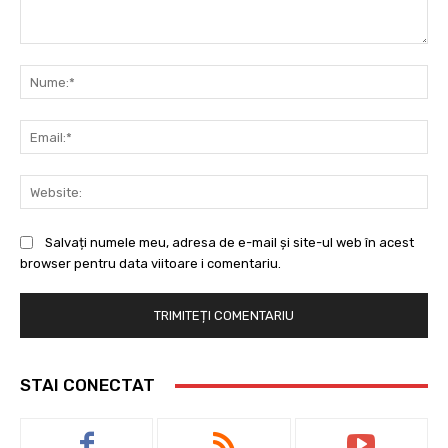
Comentariu:
Nu
Ema
Web
Salvați numele meu, adresa de e-mail și site-ul web în acest
browser pentru data viitoare i comentariu.
STAI CONECTAT