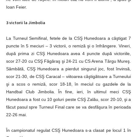
Ioan Feier.
3 victorii la Jimbolia
La Turneul Semifinal, fetele de la CSŞ Hunedoara a câştigat 7
puncte în 5 meciuri – 3 victorii, o remiză şi o înfrângere. Vineri,
după prima zi CSŞ Hunedoara avea 4 puncte după victoriile,
scor 27-20 cu CSŞ Făgăraş şi 24-21 cu CS Arena Târgu Mureş.
Sâmbătă, CSŞ Hunedoara a pierdut singurul joc, fost învinsă,
scor 21-30, de CSŞ Caracal – viitoarea câştigătoare a Turneului
şi a scos o remiză, scor 18-18, în meciul cu gazdele de la
Handbal Club Jimbolia. În fine, ieri, în ultimul meci CSŞ
Hunedoara a fost cu 10 goluri peste CSŞ Zalău, scor 20-10, şi a
făcut pasul spre Turneul Final care se va desfăşura în perioada
22-26 mai.
În campionatul regulat CSŞ Hunedoara s-a clasat pe locul 1 în