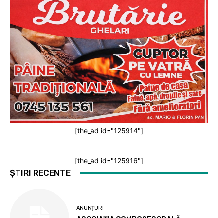
[the_ad id="125914"]
[the_ad id="125916"]
ȘTIRI RECENTE
ANUNȚURI