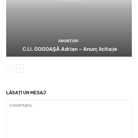
ANUNȚURI
C.I.I. GOGOAŞĂ Adrian – Anunţ licitaţie
LĂSAȚI UN MESAJ