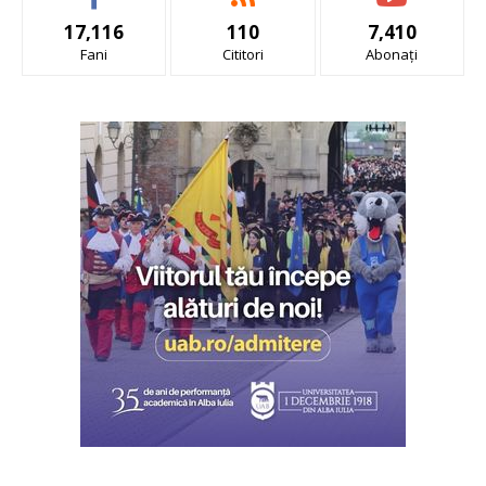
17,116
110
7,410
Fani
Cititori
Abonați