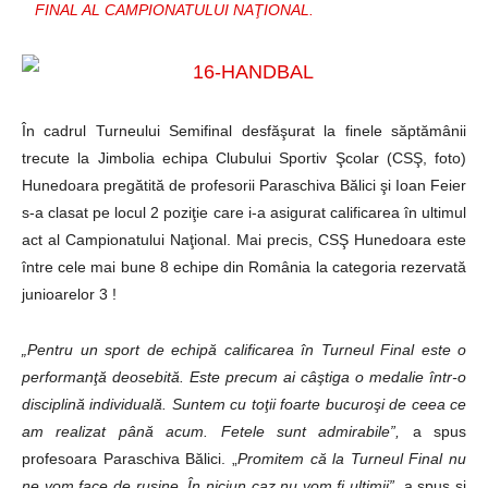
FINAL AL CAMPIONATULUI NAŢIONAL.
În cadrul Turneului Semifinal desfăşurat la finele săptămânii
trecute la Jimbolia echipa Clubului Sportiv Şcolar (CSŞ, foto)
Hunedoara pregătită de profesorii Paraschiva Bălici şi Ioan Feier
s-a clasat pe locul 2 poziţie care i-a asigurat calificarea în ultimul
act al Campionatului Naţional. Mai precis, CSŞ Hunedoara este
între cele mai bune 8 echipe din România la categoria rezervată
junioarelor 3 !
„Pentru un sport de echipă calificarea în Turneul Final este o
performanţă deosebită. Este precum ai câştiga o medalie într-o
disciplină individuală. Suntem cu toţii foarte bucuroşi de ceea ce
am realizat până acum. Fetele sunt admirabile”,
a spus
profesoara Paraschiva Bălici. „
Promitem că la Turneul Final nu
ne vom face de ruşine. În niciun caz nu vom fi ultimii”,
a spus şi