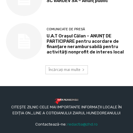
SC VARDEV SA – Anunţ public
COMUNICATE DE PRESĂ
U.A.T Orașul Călan – ANUNȚ DE
PARTICIPARE pentru acordare de
finanțare nerambursabilă pentru
activități nonprofit de interes local
Încărcați mai multe
CITEȘTE ZILNIC CELE MAI IMPORTANTE INFORMAȚII LOCALE ÎN
EDIȚIA ON_LINE A COTIDIANULUI ZIARUL HUNEDOREANULUI
Contactează-ne:
redactia@zhd.ro