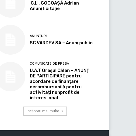
C.I.I. GOGOAŞĂ Adrian –
Anunţ licitaţie
ANUNȚURI
SC VARDEV SA – Anunţ public
COMUNICATE DE PRESĂ
U.A.T Orașul Călan – ANUNȚ
DE PARTICIPARE pentru
acordare de finanțare
nerambursabilă pentru
activități nonprofit de
interes local
Încărcați mai multe