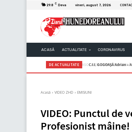
C
CONTA
29.8
Deva
vineri, august 7, 2026
ACASĂ
ACTUALITATE
CORONAVIRUS
DE ACTUALITATE
C.I.I. GOGOAŞĂ Adrian – An
Acasă
VIDEO ZHD
EMISIUNI
VIDEO: Punctul de v
Profesionist mâine!