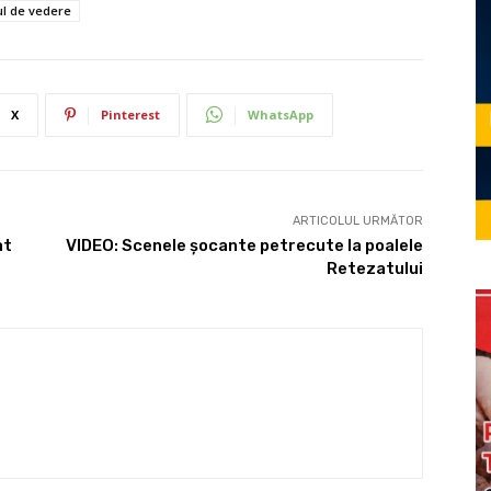
ul de vedere
X
Pinterest
WhatsApp
ARTICOLUL URMĂTOR
at
VIDEO: Scenele șocante petrecute la poalele
Retezatului