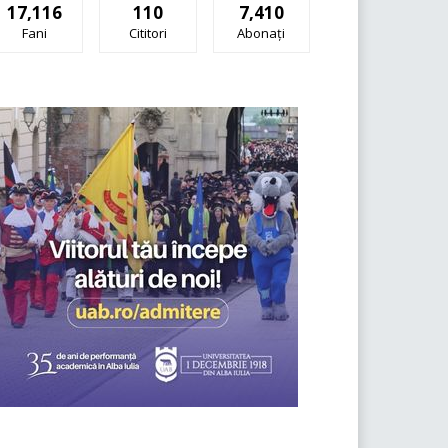
17,116
110
7,410
Fani
Cititori
Abonați