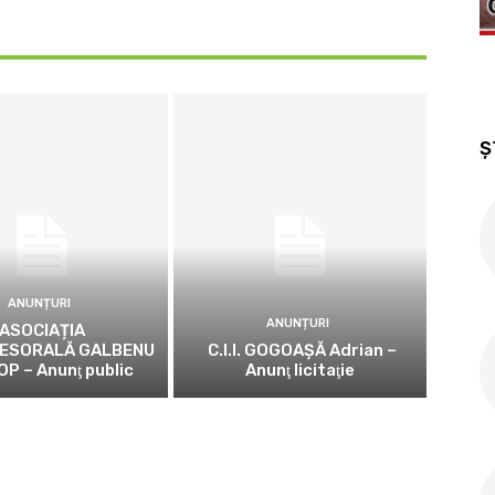
Ș
ANUNȚURI
ANUNȚURI
ASOCIAȚIA
ESORALĂ GALBENU
C.I.I. GOGOAŞĂ Adrian –
OP – Anunţ public
Anunţ licitaţie