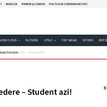
CT
REDACŢIA
TERMENI ȘI CONDIȚII
POLITICA DE CONFIDENȚIALITATE
VIDEO ZHD
RUTIERE
UTILE
TOP NEWS
ISTORII
REPO
unţ licitaţie
S
edere – Student azi!