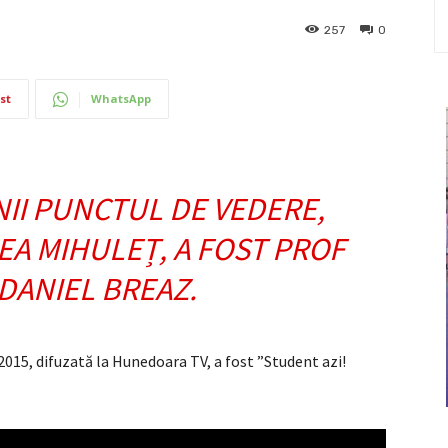
257
0
st
WhatsApp
NII PUNCTUL DE VEDERE,
A MIHULEȚ, A FOST PROF
 DANIEL BREAZ.
2015, difuzată la Hunedoara TV, a fost ”Student azi!