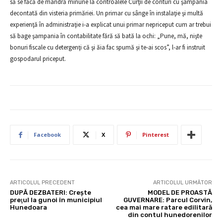
să se facă de mândră minune la controalele Curţii de conturi cu şampania
decontată din visteria primăriei. Un primar cu sânge în instalaţie şi multă
experienţă în administraţie i-a explicat unui primar nepriceput cum ar trebui
să bage şampania în contabilitate fără să bată la ochi: „Pune, mă, nişte
bonuri fiscale cu detergenţi că şi ăia fac spumă şi te-ai scos”, l-ar fi instruit
gospodarul priceput.
Facebook
X
Pinterest
ARTICOLUL PRECEDENT
ARTICOLUL URMĂTOR
DUPĂ DEZBATERI: Creşte
MODEL DE PROASTĂ
preţul la gunoi în municipiul
GUVERNARE: Parcul Corvin,
Hunedoara
cea mai mare ratare edilitară
din contul hunedorenilor