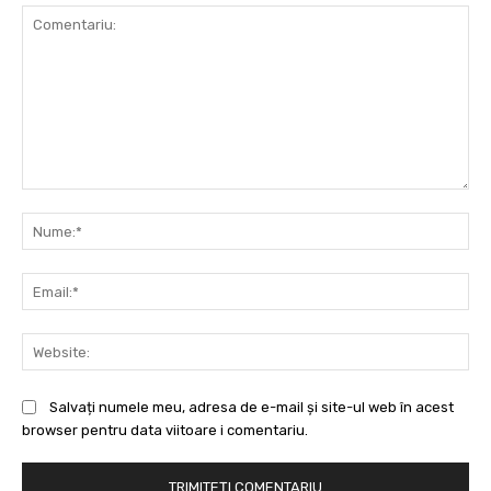
Comentariu:
Nu
Ema
Web
Salvați numele meu, adresa de e-mail și site-ul web în acest
browser pentru data viitoare i comentariu.