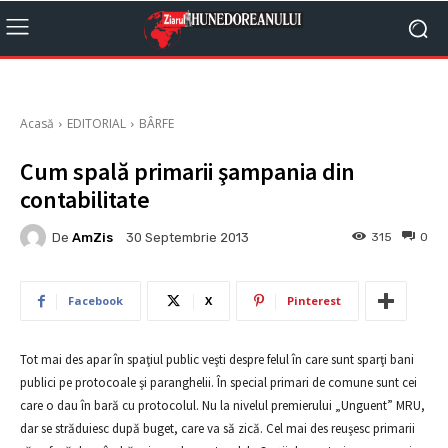
Acasă
EDITORIAL
BÂRFE
Cum spală primarii şampania din
contabilitate
De
AmZis
315
0
30 Septembrie 2013
Facebook
X
Pinterest
Tot mai des apar în spaţiul public veşti despre felul în care sunt sparţi bani
publici pe protocoale şi paranghelii. În special primari de comune sunt cei
care o dau în bară cu protocolul. Nu la nivelul premierului „Unguent” MRU,
dar se străduiesc după buget, care va să zică. Cel mai des reuşesc primarii