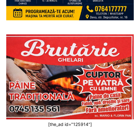
[the_ad id="125914"]