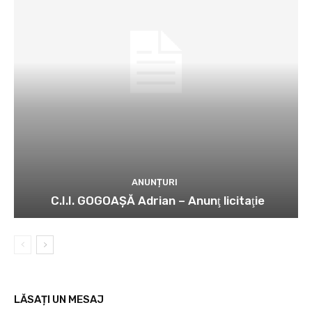
ANUNȚURI
C.I.I. GOGOAŞĂ Adrian – Anunţ licitaţie
LĂSAȚI UN MESAJ