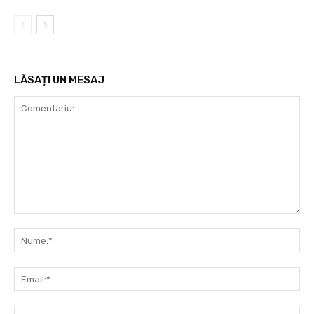
LĂSAȚI UN MESAJ
Comentariu:
Nu
Ema
Web