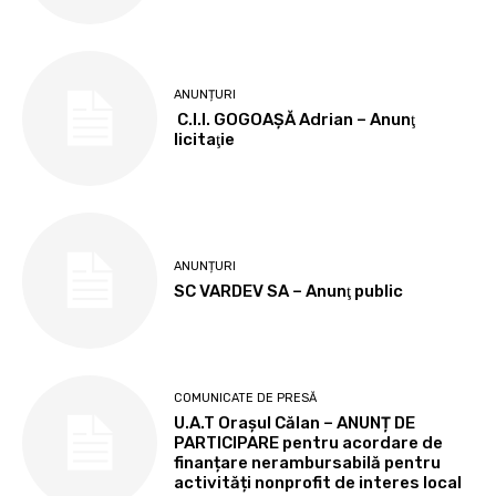
ANUNȚURI
C.I.I. GOGOAŞĂ Adrian – Anunţ
licitaţie
ANUNȚURI
SC VARDEV SA – Anunţ public
COMUNICATE DE PRESĂ
U.A.T Orașul Călan – ANUNȚ DE
PARTICIPARE pentru acordare de
finanțare nerambursabilă pentru
activități nonprofit de interes local