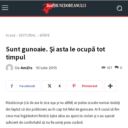
Acasă
EDITORIAL
BÂRFE
Sunt gunoaie. Şi asta le ocupă tot
timpul
De
AmZis
127
0
10 Iulie 2013
Facebook
X
Pinterest
Răutăcioşii (că de aia le zice aşa şi nu altfel) ar putea scoate numai răutăţi
din faptul că doi politicieni au în cap tot felul de gunoaie. Ar fi cazul să fim
ceva mai îngăduitori fiindcă ăştia abia au ajuns la ciolan şi s-au aşezat
suficient de confortabil să nu fie urniţi prea curând.