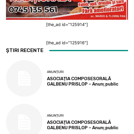
[the_ad id="125914"]
[the_ad id="125916"]
ȘTIRI RECENTE
ANUNȚURI
ASOCIAȚIA COMPOSESORALĂ
GALBENU PRISLOP – Anunţ public
ANUNȚURI
ASOCIAȚIA COMPOSESORALĂ
GALBENU PRISLOP – Anunţ public