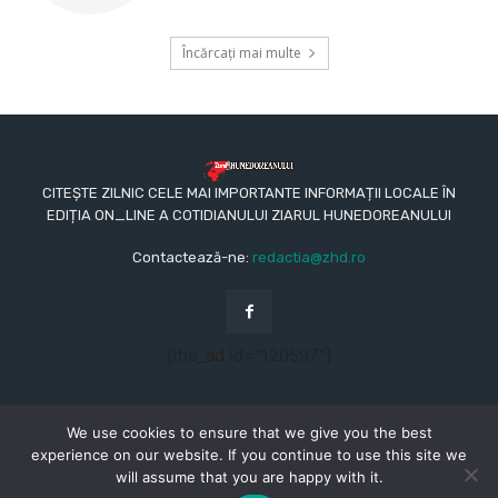
Încărcați mai multe
CITEȘTE ZILNIC CELE MAI IMPORTANTE INFORMAȚII LOCALE ÎN
EDIȚIA ON_LINE A COTIDIANULUI ZIARUL HUNEDOREANULUI
Contactează-ne:
redactia@zhd.ro
[the_ad id="120597"]
We use cookies to ensure that we give you the best
experience on our website. If you continue to use this site we
will assume that you are happy with it.
© Copyright - 2015 - 2023 - Ziarul Hunedoreanului