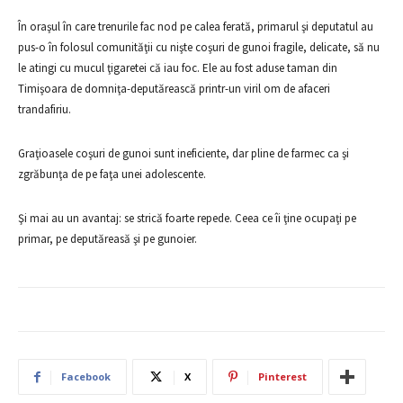
În oraşul în care trenurile fac nod pe calea ferată, primarul şi deputatul au
pus-o în folosul comunităţii cu nişte coşuri de gunoi fragile, delicate, să nu
le atingi cu mucul ţigaretei că iau foc. Ele au fost aduse taman din
Timişoara de domniţa-deputărească printr-un viril om de afaceri
trandafiriu.
Graţioasele coşuri de gunoi sunt ineficiente, dar pline de farmec ca şi
zgrăbunţa de pe faţa unei adolescente.
Şi mai au un avantaj: se strică foarte repede. Ceea ce îi ţine ocupaţi pe
primar, pe deputăreasă şi pe gunoier.
Facebook
X
Pinterest