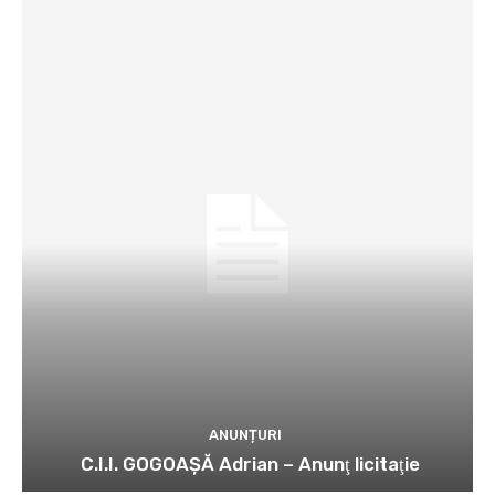
ANUNȚURI
C.I.I. GOGOAŞĂ Adrian – Anunţ licitaţie