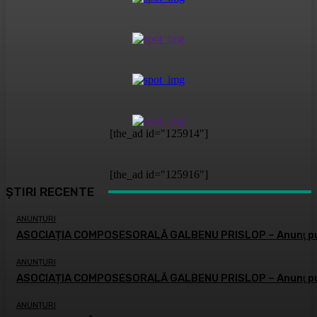
[the_ad id="125914"]
[the_ad id="125916"]
ȘTIRI RECENTE
ANUNȚURI
ASOCIAȚIA COMPOSESORALĂ GALBENU PRISLOP – Anunţ pu
ANUNȚURI
ASOCIAȚIA COMPOSESORALĂ GALBENU PRISLOP – Anunţ pu
ANUNȚURI