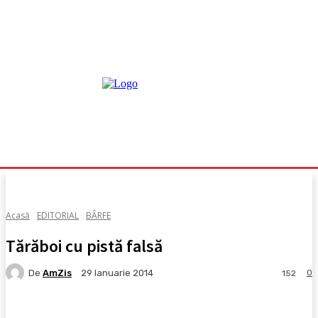
Acasă
EDITORIAL
BÂRFE
Tărăboi cu pistă falsă
De
AmZis
0
29 Ianuarie 2014
152