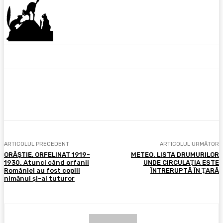
Facebook
X
Pinterest
WhatsApp
ARTICOLUL PRECEDENT
ARTICOLUL URMĂTOR
ORĂŞTIE, ORFELINAT 1919-
METEO. LISTA DRUMURILOR
1930. Atunci când orfanii
UNDE CIRCULAŢIA ESTE
României au fost copiii
ÎNTRERUPTĂ ÎN ŢARĂ
nimănui şi-ai tuturor