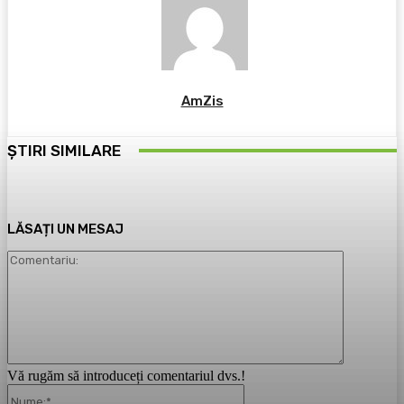
AmZis
ȘTIRI SIMILARE
LĂSAȚI UN MESAJ
Comentari
Vă rugăm să introduceți comentariul dvs.!
Nume:*