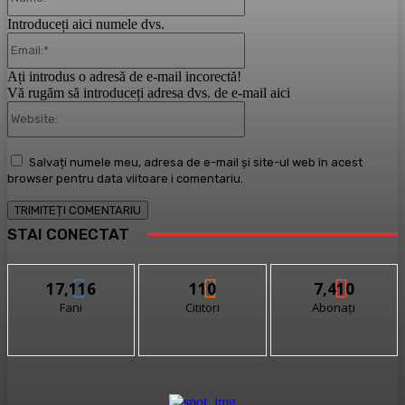
Introduceți aici numele dvs.
Email:*
Ați introdus o adresă de e-mail incorectă!
Vă rugăm să introduceți adresa dvs. de e-mail aici
Website:
Salvați numele meu, adresa de e-mail și site-ul web în acest
browser pentru data viitoare i comentariu.
STAI CONECTAT
17,116
110
7,410
Fani
Cititori
Abonați