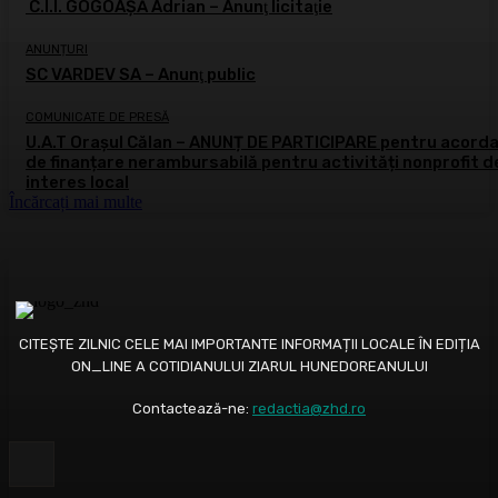
C.I.I. GOGOAŞĂ Adrian – Anunţ licitaţie
ANUNȚURI
SC VARDEV SA – Anunţ public
COMUNICATE DE PRESĂ
U.A.T Orașul Călan – ANUNȚ DE PARTICIPARE pentru acord
de finanțare nerambursabilă pentru activități nonprofit d
interes local
Încărcați mai multe
CITEȘTE ZILNIC CELE MAI IMPORTANTE INFORMAȚII LOCALE ÎN EDIȚIA
ON_LINE A COTIDIANULUI ZIARUL HUNEDOREANULUI
Contactează-ne:
redactia@zhd.ro