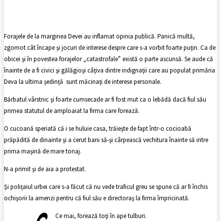
Facebook
X
Pinterest
WhatsApp
Forajele de la marginea Devei au inflamat opinia publică. Panică multă,
zgomot cât încape şi jocuri de interese despre care s-a vorbit foarte puţin. Ca de
obicei şi în povestea forajelor „catastrofale” există o parte ascunsă. Se aude că
înainte de a fi civici şi gălăgioşi câţiva dintre indignaţii care au populat primăria
Deva la ultima şedinţă sunt măcinaţi de interese personale.
Bărbatul vârstnic şi foarte cumsecade ar fi fost mut ca o lebădă dacă fiul său
primea statutul de amploaiat la firma care forează.
O cucoană speriată că i se huluie casa, trăieşte de fapt într-o cocioabă
prăpădită de dinainte şi a cerut bani să-şi cârpească vechitura înainte să intre
prima maşină de mare tonaj.
N-a primit şi de aia a protestat.
Şi poliţaiul urbei care s-a făcut că nu vede traficul greu se spune că ar fi închis
ochişorii la amenzi pentru că fiul său e directoraş la firma împricinată.
Ce mai, forează toţi în ape tulburi.