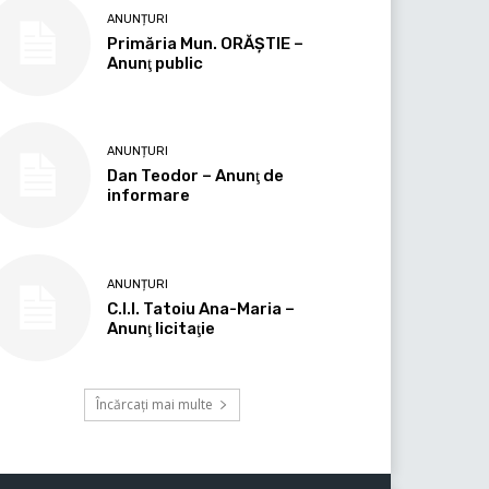
ANUNȚURI
Primăria Mun. ORĂȘTIE –
Anunţ public
ANUNȚURI
Dan Teodor – Anunţ de
informare
ANUNȚURI
C.I.I. Tatoiu Ana-Maria –
Anunţ licitaţie
Încărcați mai multe