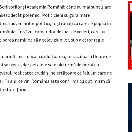
 Scriitorilor și Academia Română; când nu mai sunt ziare
ândesc decât polemici. Politicieni cu gura mare
sa adversarilor politici, foști aliați cu care se pupau în
România ! În văzul camerelor de luat de vederi, care au
iciparea nemijlocită a televiziunilor, sub a căror regie
a mării. Și nici măcar cu uluitoarea, miraculoasa floare de
i se naște, dar petalele sale nici urmă de noroi nu
devărul, realitatea crudă și neiertătoare că felul în care ne
ări în anii ce vin. România asta confirmă cu optimism că
 stării Țării.