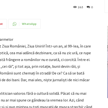
263
0
st
WhatsApp
l armelor
Ziua României, Ziua Unirii! Într-un an, al 99-lea, în care
tică, cea mai adâncă dezbinare, ca să nu zic ură, ce rupe
tă frângere a românilor nu e curată, ci corcită. Între ei.
cei răi”, și tot așa, prin rotație, bunii devin răii, și
 Românii sunt chemați în stradă! De ce? Ca să se bată
i de doi bani. Dar, mai ales, niște jurnaliști de nici măcar
litician valoros fără o cultură solidă. Păcat că nu mai
zi nu ar mai spune ce gândeau la vremea lor. Azi, când
 și-și pun mintea cu toți mușcații de musca strechii; când