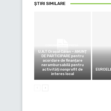
ȘTIRI SIMILARE
COMUNICATE DE PRESĂ
U.A.T Orașul Călan – ANUNȚ
DE PARTICIPARE pentru
acordare de finanțare
nerambursabilă pentru
activități nonprofit de
EUROELE
interes local