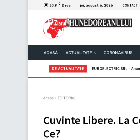
C
CONTACT
30.9
Deva
joi, august 6, 2026
ACASĂ
ACTUALITATE
CORONAVIRUS
DE ACTUALITATE
EUROELECTRIC SRL – Anunţ p
Primăria Mun. ORĂȘTIE – 
Acasă
EDITORIAL
Cuvinte Libere. La
Ce?