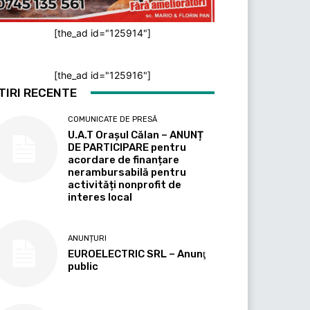
[the_ad id="125914"]
[the_ad id="125916"]
TIRI RECENTE
COMUNICATE DE PRESĂ
U.A.T Orașul Călan – ANUNȚ
DE PARTICIPARE pentru
acordare de finanțare
nerambursabilă pentru
activități nonprofit de
interes local
ANUNȚURI
EUROELECTRIC SRL – Anunţ
public