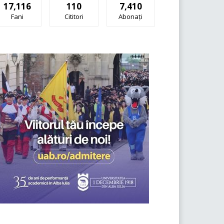
17,116
110
7,410
Fani
Cititori
Abonați