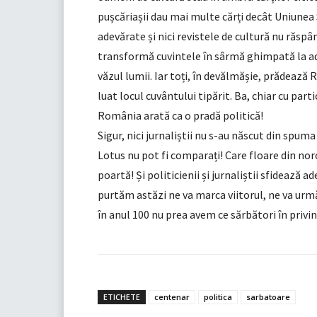
pușcăriașii dau mai multe cărți decât Uniunea
adevărate și nici revistele de cultură nu răsp
transformă cuvintele în sârmă ghimpată la adre
văzul lumii. Iar toți, în devălmășie, prădează 
luat locul cuvântului tipărit. Ba, chiar cu part
România arată ca o pradă politică!
Sigur, nici jurnaliștii nu s-au născut din spum
Lotus nu pot fi comparați! Care floare din noro
poartă! Și politicienii și jurnaliștii sfidează a
purtăm astăzi ne va marca viitorul, ne va urm
în anul 100 nu prea avem ce sărbători în privința
ETICHETE
centenar
politica
sarbatoare