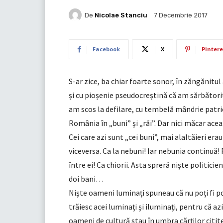
De
Nicolae Stanciu
7 Decembrie 2017
Facebook
X
Pintere
S-ar zice, ba chiar foarte sonor, în zăngănitu
și cu pioșenie pseudocreștină că am sărbătorit 
am scos la defilare, cu tembelă mândrie patrio
România în „buni” și „răi”. Dar nici măcar aceas
Cei care azi sunt „cei buni”, mai alaltăieri erau „
viceversa. Ca la nebuni! Iar nebunia continuă!
între ei! Ca chiorii. Asta spreră niște politicien
doi bani…
Niște oameni luminați spuneau că nu poți fi po
trăiesc acei luminați și iluminați, pentru că a
oameni de cultură stau în umbra cărților citite