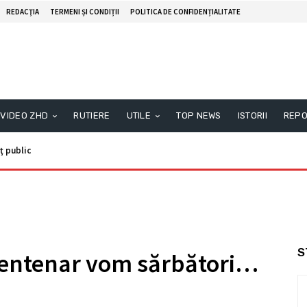
REDACŢIA
TERMENI ȘI CONDIȚII
POLITICA DE CONFIDENȚIALITATE
VIDEO ZHD
RUTIERE
UTILE
TOP NEWS
ISTORII
REPO
ublic
Anunţ public
S
 Centenar vom sărbători…