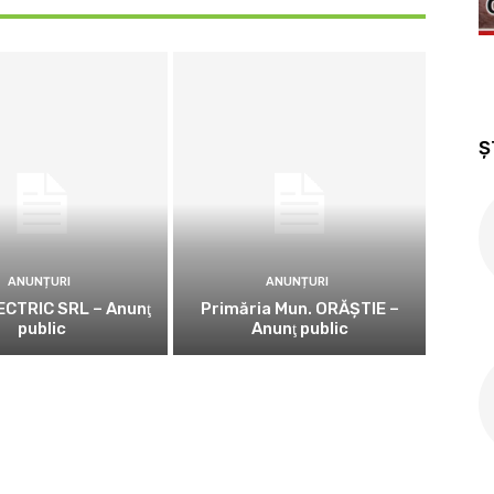
Ș
ANUNȚURI
ANUNȚURI
CTRIC SRL – Anunţ
Primăria Mun. ORĂȘTIE –
public
Anunţ public