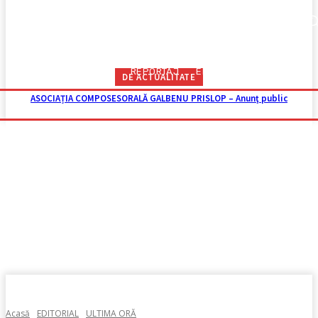
VIDEO ZHD
RUTIERE
TOP NEWS
ISTORII
REPORTAJ
EDITORIAL
UTILE
TOP NEWS
ISTORII
REPORTAJ
EDITORIAL
DE ACTUALITATE
ASOCIAȚIA COMPOSESORALĂ GALBENU PRISLOP – Anunţ public
Acasă
EDITORIAL
ULTIMA ORĂ