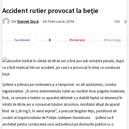
Accident rutier provocat la beţie
De
Daniel Guţă
0
24 Februarie 2014
130
Facebook
X
Pinterest
WhatsApp
Un bărbat în vârstă de 68 de ani a fost pus sub urmărire penală, după
ce a fost implicat într-un accident, pe care l-a provocat în timp ce conducea
băut.
Şoferul a pătruns pe contrasens şi a tamponat un alt autoturism, condus
regulamentar. „În urma evenimentului rutier au rezultat doar pagube materiale,
însă, ca urmare a testării cu aparatul etilotest s-a stabilit faptul că deveanul în
vârstă de 68 de ani a consumat băuturi alcoolice, rezultatul afișat de aparat
fiind de 1,26 mg/l, în aerul expirat”, a precizat Bogdan Niţu, purtătorul de
cuvânt al Inspectoratului de Poliţie Judeţean Hunedoara. Şoferul va fi
anchetat pentru conducerea unui autovehicul pe drumurile publice cu o