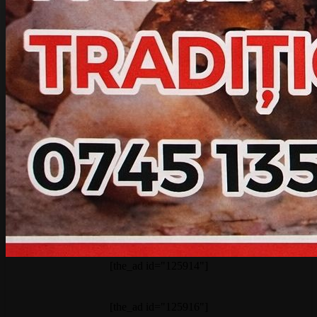
[the_ad id="125914"]
[the_ad id="125916"]