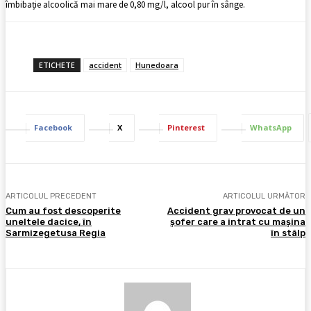
îmbibație alcoolică mai mare de 0,80 mg/l, alcool pur în sânge.
ETICHETE
accident
Hunedoara
Facebook
X
Pinterest
WhatsApp
ARTICOLUL PRECEDENT
ARTICOLUL URMĂTOR
Cum au fost descoperite
Accident grav provocat de un
uneltele dacice, în
şofer care a intrat cu maşina
Sarmizegetusa Regia
în stâlp