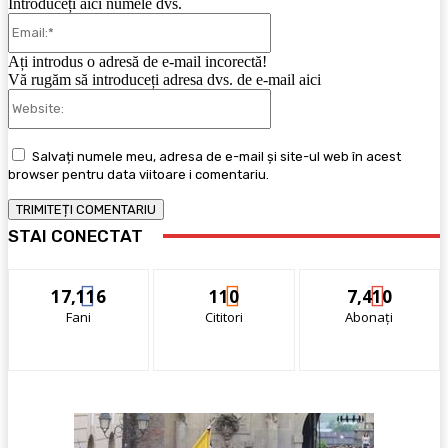
Introduceți aici numele dvs.
Email:*
Ați introdus o adresă de e-mail incorectă!
Vă rugăm să introduceți adresa dvs. de e-mail aici
Website:
Salvați numele meu, adresa de e-mail și site-ul web în acest
browser pentru data viitoare i comentariu.
STAI CONECTAT
17,116
110
7,410
Fani
Cititori
Abonați