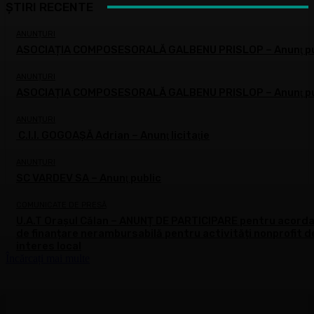
ȘTIRI RECENTE
ANUNȚURI
ASOCIAȚIA COMPOSESORALĂ GALBENU PRISLOP – Anunţ pu
ANUNȚURI
ASOCIAȚIA COMPOSESORALĂ GALBENU PRISLOP – Anunţ pu
ANUNȚURI
C.I.I. GOGOAŞĂ Adrian – Anunţ licitaţie
ANUNȚURI
SC VARDEV SA – Anunţ public
COMUNICATE DE PRESĂ
U.A.T Orașul Călan – ANUNȚ DE PARTICIPARE pentru acord
de finanțare nerambursabilă pentru activități nonprofit d
interes local
Încărcați mai multe