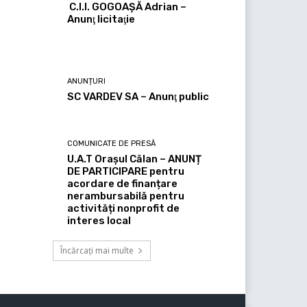
C.I.I. GOGOAŞĂ Adrian –
Anunţ licitaţie
ANUNȚURI
SC VARDEV SA – Anunţ public
COMUNICATE DE PRESĂ
U.A.T Orașul Călan – ANUNȚ
DE PARTICIPARE pentru
acordare de finanțare
nerambursabilă pentru
activități nonprofit de
interes local
Încărcați mai multe