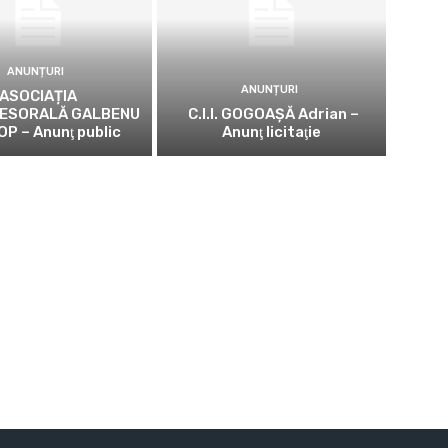
ANUNȚURI
ANUNȚURI
ASOCIAȚIA
ESORALĂ GALBENU
C.I.I. GOGOAŞĂ Adrian –
OP – Anunţ public
Anunţ licitaţie