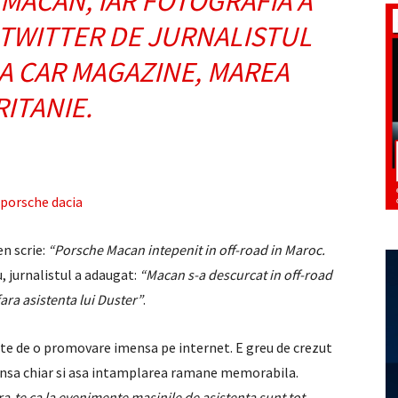
MACAN, IAR FOTOGRAFIA A
 TWITTER DE JURNALISTUL
A CAR MAGAZINE, MAREA
RITANIE.
en scrie:
“Porsche Macan intepenit in off-road in Maroc.
u, jurnalistul a adaugat:
“Macan s-a descurcat in off-road
ara asistenta lui Duster”
.
rte de o promovare imensa pe internet. E greu de crezut
 insa chiar si asa intamplarea ramane memorabila.
ra-te ca la evenimente masinile de asistenta sunt tot