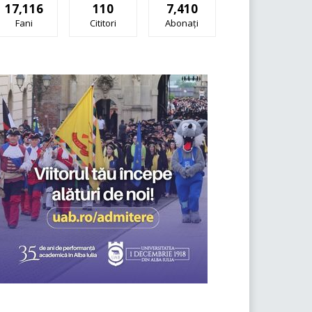
17,116
110
7,410
Fani
Cititori
Abonați