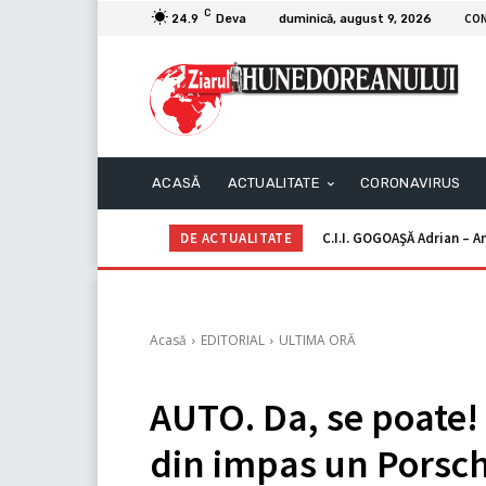
C
CO
24.9
Deva
duminică, august 9, 2026
ACASĂ
ACTUALITATE
CORONAVIRUS
DE ACTUALITATE
C.I.I. GOGOAŞĂ Adrian – An
Acasă
EDITORIAL
ULTIMA ORĂ
AUTO. Da, se poate!
din impas un Porsc