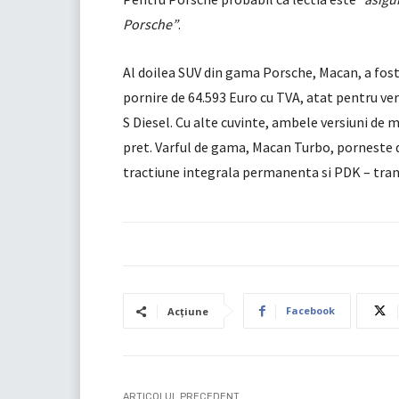
Porsche”
.
Al doilea SUV din gama Porsche, Macan, a fost
pornire de 64.593 Euro cu TVA, atat pentru ve
S Diesel. Cu alte cuvinte, ambele versiuni de 
pret. Varful de gama, Macan Turbo, porneste d
tractiune integrala permanenta si PDK – tran
Facebook
Acțiune
ARTICOLUL PRECEDENT