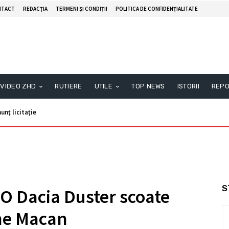
NTACT
REDACŢIA
TERMENI ȘI CONDIȚII
POLITICA DE CONFIDENȚIALITATE
VIDEO ZHD
RUTIERE
UTILE
TOP NEWS
ISTORII
REPO
unţ licitaţie
S
 O Dacia Duster scoate
he Macan