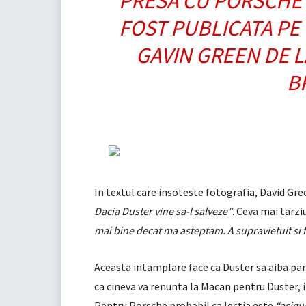
PRESA CU PORSCHE 
FOST PUBLICATA PE
GAVIN GREEN DE L
B
In textul care insoteste fotografia, David Gre
Dacia Duster vine sa-l salveze”
. Ceva mai tarzi
mai bine decat ma asteptam. A supravietuit si f
Aceasta intamplare face ca Duster sa aiba pa
ca cineva va renunta la Macan pentru Duster,
Pentru Porsche probabil ca lectia este
“asigu