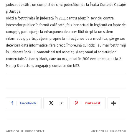
judecat de către un complet de cinci judecători de la Înalta Curte de Casație
și Justiție.
Ridzi a fost trimisă în judecată în 2011 pentru abuz în serviciu contra
intereselor publice în formă calificată, fals intelectual în legătură cu fapte de
corupţie, participație la infracțiunea de acces fără drept la un sistem
informatic și participație improprie la infracțiunea de a modifica, șterge sau
deteriora date informatice, fără drept. Împreună cu Ridzi, au mai fost trimişi
în judecată încă 11 oameni: cei trei asociaţi şi acţionari ai societăţilor
comerciale Artisan şi Mark, care au organizat în 2009 evenimentul de la 2
Mai, şi 8 directori, angajaţi şi consilieri din MTS.
Facebook
X
Pinterest
ARTICOLUL PRECEDENT
ARTICOLUL URMĂTOR