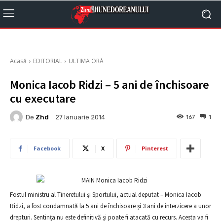
Acasă
EDITORIAL
ULTIMA ORĂ
Monica Iacob Ridzi – 5 ani de închisoare
cu executare
De
Zhd
167
1
27 Ianuarie 2014
Facebook
X
Pinterest
Fostul ministru al Tineretului și Sportului, actual deputat – Monica Iacob
Ridzi, a fost condamnată la 5 ani de închisoare și 3 ani de interzicere a unor
drepturi. Sentința nu este definitivă și poate fi atacată cu recurs. Acesta va fi