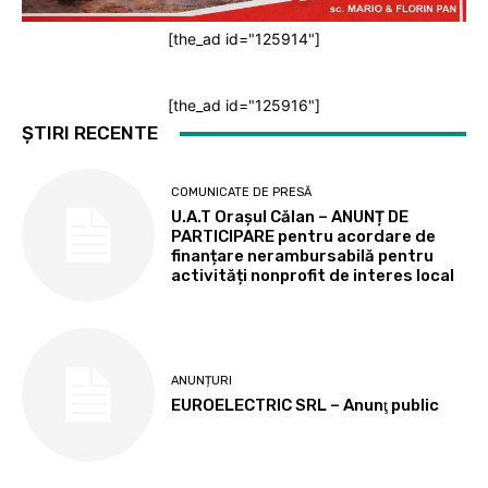
[the_ad id="125914"]
[the_ad id="125916"]
ȘTIRI RECENTE
COMUNICATE DE PRESĂ
U.A.T Orașul Călan – ANUNȚ DE
PARTICIPARE pentru acordare de
finanțare nerambursabilă pentru
activități nonprofit de interes local
ANUNȚURI
EUROELECTRIC SRL – Anunţ public