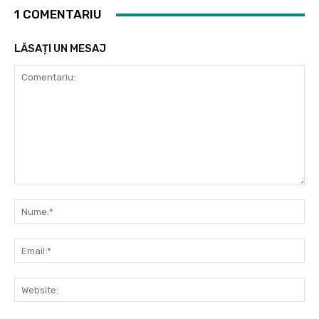
1 COMENTARIU
LĂSAȚI UN MESAJ
Comentariu:
Nu
Ema
Web