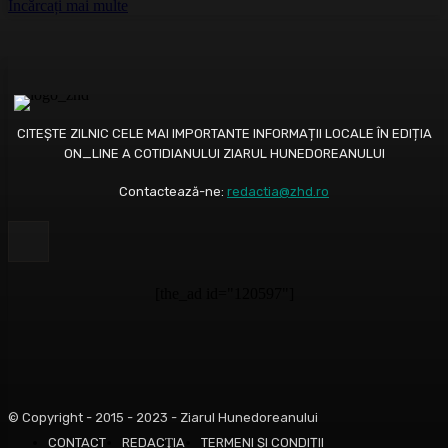
Încărcați mai multe
CITEȘTE ZILNIC CELE MAI IMPORTANTE INFORMAȚII LOCALE ÎN EDIȚIA
ON_LINE A COTIDIANULUI ZIARUL HUNEDOREANULUI
Contactează-ne:
redactia@zhd.ro
[the_ad id="120597"]
© Copyright - 2015 - 2023 - Ziarul Hunedoreanului
CONTACT
REDACŢIA
TERMENI ȘI CONDIȚII