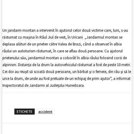
Facebook
X
Pinterest
WhatsApp
Un jandarm montan a intervenit în ajutorul celor două victime care, luni, s-au
răsturnat cu mașina în Râul Jiul de vest, în Uricani „Jandarmul montan se
deplasa alături de un prieten către Valea de Brazi, când a observat în albia
râului un autoturism răsturnat, în care se aflau două persoane. Cu ajutorul
prietenului său, jandarmul montan a coborât în albia râului folosind corzi de
alpinism. Distanţa de la drum la autovehiculul răsturnat a fost de peste 10 metri.
Cei doi au reuşit să scoată două persoane, un bărbat şi o femeie, din râu şi să le
urce la drum, de unde au fost preluate de un echipaj de prim ajutor”, a informat
Inspectoratul de Jandarmi al Județului Hunedoara.
ETICHETE
accident