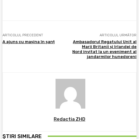
Facebook
X
Pinterest
WhatsApp
ARTICOLUL PRECEDENT
ARTICOLUL URMĂTOR
A ajuns cu mașina în șanț
Ambasadorul Regatului Unit al
Marii Britanii şi Irlandei de
Nord invitat la un eveniment al
jandarmilor hunedoreni
Redactia ZHD
ȘTIRI SIMILARE