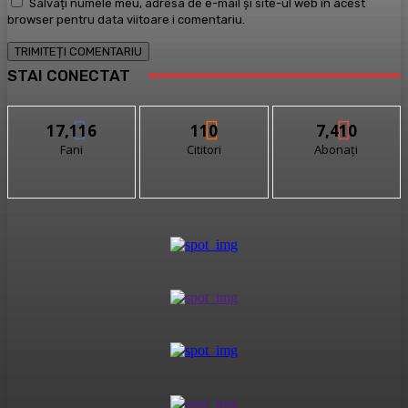
Salvați numele meu, adresa de e-mail și site-ul web în acest
browser pentru data viitoare i comentariu.
STAI CONECTAT
17,116
110
7,410
Fani
Cititori
Abonați