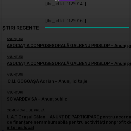
[the_ad id="125914"]
[the_ad id="125916"]
ȘTIRI RECENTE
ANUNȚURI
ASOCIAȚIA COMPOSESORALĂ GALBENU PRISLOP – Anunţ pu
ANUNȚURI
ASOCIAȚIA COMPOSESORALĂ GALBENU PRISLOP – Anunţ pu
ANUNȚURI
C.I.I. GOGOAŞĂ Adrian – Anunţ licitaţie
ANUNȚURI
SC VARDEV SA – Anunţ public
COMUNICATE DE PRESĂ
U.A.T Orașul Călan – ANUNȚ DE PARTICIPARE pentru acord
de finanțare nerambursabilă pentru activități nonprofit d
interes local