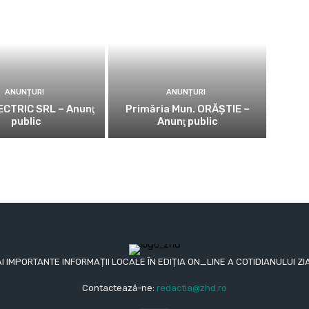
ANUNȚURI
ANUNȚURI
CTRIC SRL – Anunţ
Primăria Mun. ORĂȘTIE –
public
Anunţ public
AI IMPORTANTE INFORMAȚII LOCALE ÎN EDIȚIA ON_LINE A COTIDIANULUI
Contactează-ne:
redactia@zhd.ro