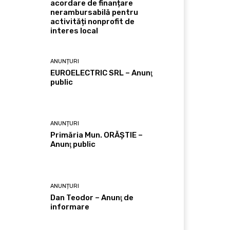
acordare de finanțare
nerambursabilă pentru
activități nonprofit de
interes local
ANUNȚURI
EUROELECTRIC SRL – Anunţ
public
ANUNȚURI
Primăria Mun. ORĂȘTIE –
Anunţ public
ANUNȚURI
Dan Teodor – Anunţ de
informare