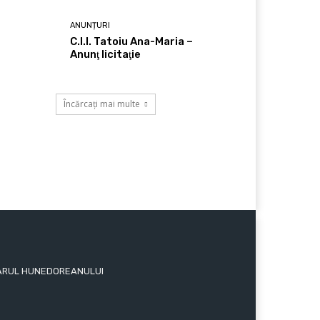
ANUNȚURI
C.I.I. Tatoiu Ana-Maria –
Anunţ licitaţie
Încărcați mai multe
 ZIARUL HUNEDOREANULUI