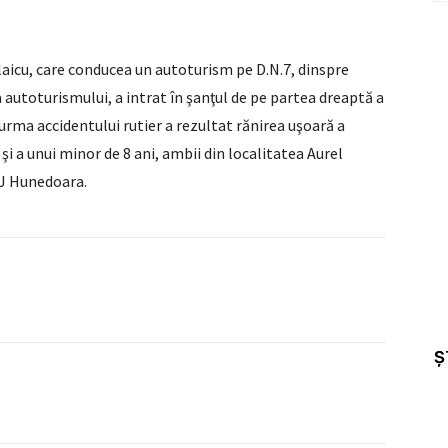
t
WhatsApp
Vlaicu, care conducea un autoturism pe D.N.7, dinspre
 autoturismului, a intrat în şanţul de pe partea dreaptă a
 urma accidentului rutier a rezultat rănirea uşoară a
şi a unui minor de 8 ani, ambii din localitatea Aurel
PJ Hunedoara.
Ș
X
Pinterest
WhatsApp