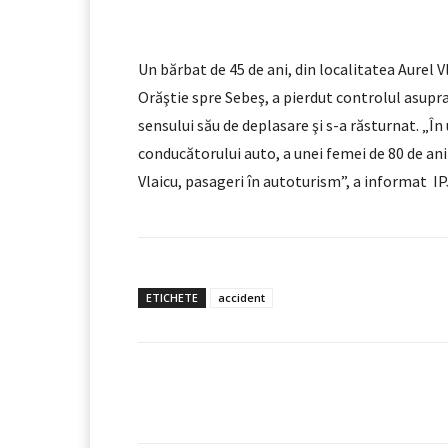
Facebook
X
Pinteres
Un bărbat de 45 de ani, din localitatea Aurel 
Orăştie spre Sebeş, a pierdut controlul asupra
sensului său de deplasare şi s-a răsturnat. „În
conducătorului auto, a unei femei de 80 de ani 
Vlaicu, pasageri în autoturism”, a informat I
ETICHETE
accident
Facebook
Acțiune