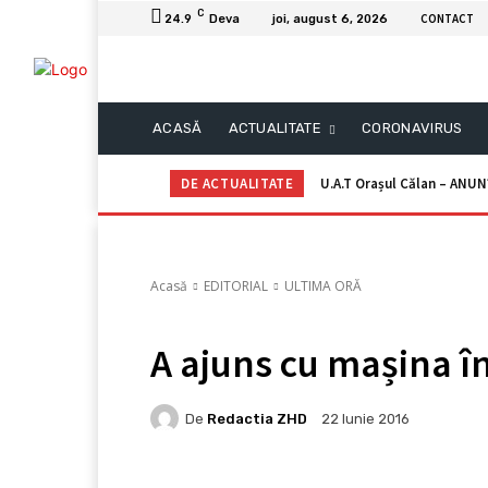
C
CONTACT
24.9
Deva
joi, august 6, 2026
ACASĂ
ACTUALITATE
CORONAVIRUS
DE ACTUALITATE
U.A.T Orașul Călan – ANUN
local
Acasă
EDITORIAL
ULTIMA ORĂ
A ajuns cu mașina î
De
Redactia ZHD
22 Iunie 2016