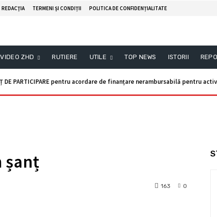
REDACŢIA
TERMENI ȘI CONDIȚII
POLITICA DE CONFIDENȚIALITATE
VIDEO ZHD
RUTIERE
UTILE
TOP NEWS
ISTORII
REPO
Ț DE PARTICIPARE pentru acordare de finanțare nerambursabilă pentru activi
S
n șanț
163
0