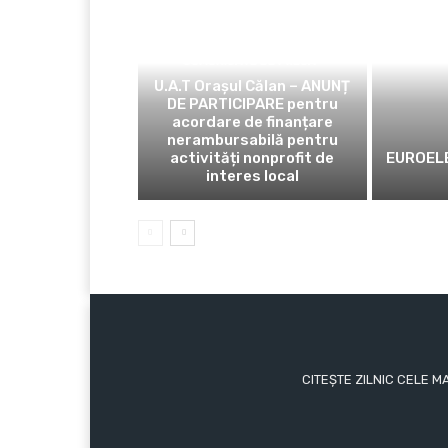
COMUNICATE DE PRESĂ
U.A.T Orașul Călan – ANUNȚ
DE PARTICIPARE pentru
acordare de finanțare
nerambursabilă pentru
activități nonprofit de
EUROELE
interes local
CITEȘTE ZILNIC CELE M