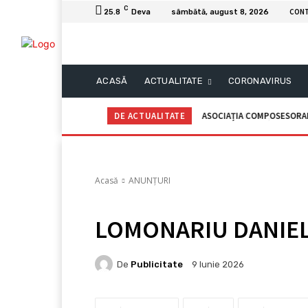
C
CON
25.8
Deva
sâmbătă, august 8, 2026
ACASĂ
ACTUALITATE
CORONAVIRUS
DE ACTUALITATE
ASOCIAȚIA COMPOSESORALĂ G
C.I.I. GOGOAŞĂ Adrian – An
Acasă
ANUNȚURI
LOMONARIU DANIEL 
De
Publicitate
9 Iunie 2026