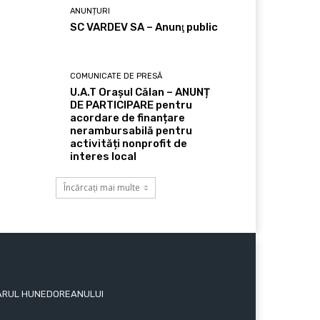
ANUNȚURI
SC VARDEV SA – Anunţ public
COMUNICATE DE PRESĂ
U.A.T Orașul Călan – ANUNȚ
DE PARTICIPARE pentru
acordare de finanțare
nerambursabilă pentru
activități nonprofit de
interes local
Încărcați mai multe
 ZIARUL HUNEDOREANULUI