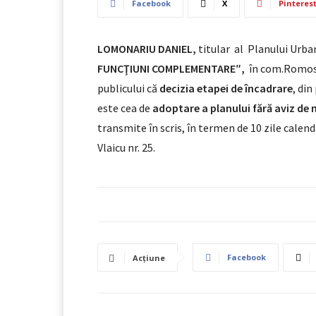
Facebook
X
Pinteres
LOMONARIU DANIEL
,
titular al Planului Urba
FUNCŢIUNI COMPLEMENTARE
″,
în com.Romos
publicului că
decizia etapei de încadrare
, di
este cea de
adoptare a planului fără aviz de
transmite în scris, în termen de 10 zile calend
Vlaicu nr. 25.
Facebook
Acțiune