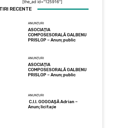
[the_ad id="125916"]
TIRI RECENTE
ANUNȚURI
ASOCIAȚIA
COMPOSESORALĂ GALBENU
PRISLOP – Anunţ public
ANUNȚURI
ASOCIAȚIA
COMPOSESORALĂ GALBENU
PRISLOP – Anunţ public
ANUNȚURI
C.I.I. GOGOAŞĂ Adrian –
Anunţ licitaţie