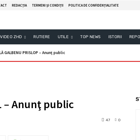
TACT
REDACŢIA
TERMENI ȘI CONDIȚII
POLITICA DE CONFIDENȚIALITATE
VIDEO ZHD
RUTIERE
UTILE
TOP NEWS
ISTORII
REPO
ALBENU PRISLOP – Anunţ public
unţ licitaţie
S
– Anunţ public
47
0