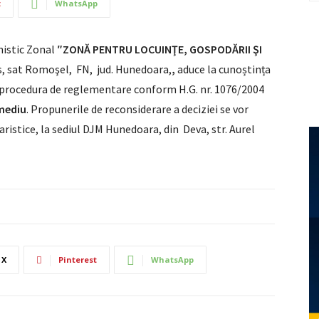
t
WhatsApp
nistic Zonal
″
ZONĂ PENTRU LOCUINŢE, GOSPODĂRII ŞI
, sat Romoşel, FN,
jud. Hunedoara,
,
aduce la cunoștința
n procedura de reglementare conform H.G. nr. 1076/2004
 mediu
. Propunerile de reconsiderare a deciziei se vor
aristice, la sediul DJM Hunedoara, din Deva, str. Aurel
X
Pinterest
WhatsApp